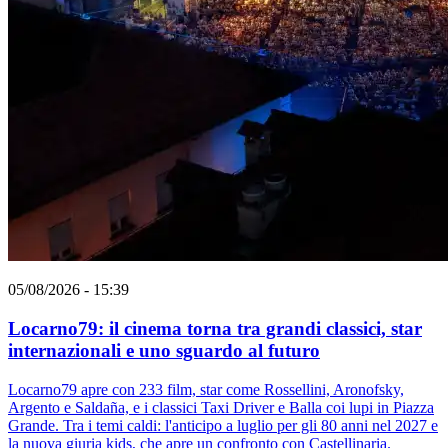
05/08/2026 - 15:39
Locarno79: il cinema torna tra grandi classici, star
internazionali e uno sguardo al futuro
Locarno79 apre con 233 film, star come Rossellini, Aronofsky,
Argento e Saldaña, e i classici Taxi Driver e Balla coi lupi in Piazza
Grande. Tra i temi caldi: l'anticipo a luglio per gli 80 anni nel 2027 e
la nuova giuria kids, che apre un confronto con Castellinaria.