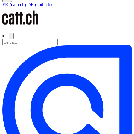
FR (cath.ch)
DE (kath.ch)