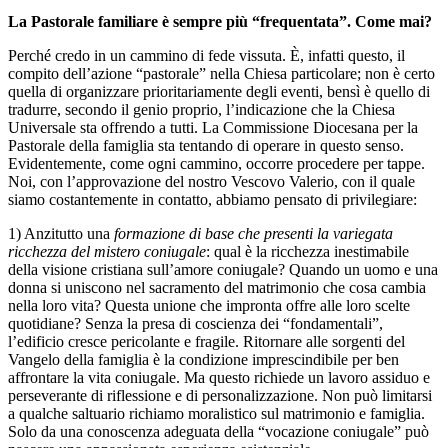
La Pastorale familiare è sempre più “frequentata”. Come mai?
Perché credo in un cammino di fede vissuta. È, infatti questo, il
compito dell’azione “pastorale” nella Chiesa particolare; non è certo
quella di organizzare prioritariamente degli eventi, bensì è quello di
tradurre, secondo il genio proprio, l’indicazione che la Chiesa
Universale sta offrendo a tutti. La Commissione Diocesana per la
Pastorale della famiglia sta tentando di operare in questo senso.
Evidentemente, come ogni cammino, occorre procedere per tappe.
Noi, con l’approvazione del nostro Vescovo Valerio, con il quale
siamo costantemente in contatto, abbiamo pensato di privilegiare:
1) Anzitutto una
formazione di base che presenti la variegata
ricchezza del mistero coniugale
: qual è la ricchezza inestimabile
della visione cristiana sull’amore coniugale? Quando un uomo e una
donna si uniscono nel sacramento del matrimonio che cosa cambia
nella loro vita? Questa unione che impronta offre alle loro scelte
quotidiane? Senza la presa di coscienza dei “fondamentali”,
l’edificio cresce pericolante e fragile. Ritornare alle sorgenti del
Vangelo della famiglia è la condizione imprescindibile per ben
affrontare la vita coniugale. Ma questo richiede un lavoro assiduo e
perseverante di riflessione e di personalizzazione. Non può limitarsi
a qualche saltuario richiamo moralistico sul matrimonio e famiglia.
Solo da una conoscenza adeguata della “vocazione coniugale” può