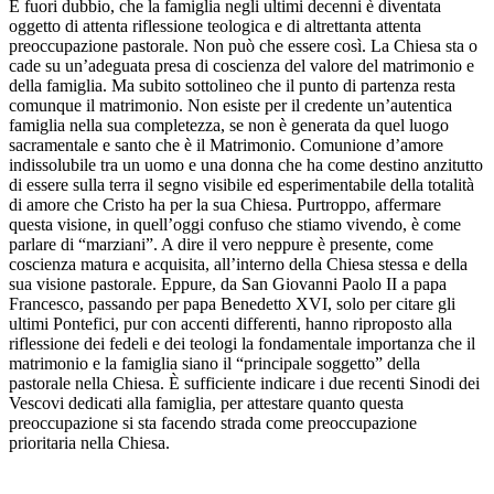
È fuori dubbio, che la famiglia negli ultimi decenni è diventata
oggetto di attenta riflessione teologica e di altrettanta attenta
preoccupazione pastorale. Non può che essere così. La Chiesa sta o
cade su un’adeguata presa di coscienza del valore del matrimonio e
della famiglia. Ma subito sottolineo che il punto di partenza resta
comunque il matrimonio. Non esiste per il credente un’autentica
famiglia nella sua completezza, se non è generata da quel luogo
sacramentale e santo che è il Matrimonio. Comunione d’amore
indissolubile tra un uomo e una donna che ha come destino anzitutto
di essere sulla terra il segno visibile ed esperimentabile della totalità
di amore che Cristo ha per la sua Chiesa. Purtroppo, affermare
questa visione, in quell’oggi confuso che stiamo vivendo, è come
parlare di “marziani”. A dire il vero neppure è presente, come
coscienza matura e acquisita, all’interno della Chiesa stessa e della
sua visione pastorale. Eppure, da San Giovanni Paolo II a papa
Francesco, passando per papa Benedetto XVI, solo per citare gli
ultimi Pontefici, pur con accenti differenti, hanno riproposto alla
riflessione dei fedeli e dei teologi la fondamentale importanza che il
matrimonio e la famiglia siano il “principale soggetto” della
pastorale nella Chiesa. È sufficiente indicare i due recenti Sinodi dei
Vescovi dedicati alla famiglia, per attestare quanto questa
preoccupazione si sta facendo strada come preoccupazione
prioritaria nella Chiesa.