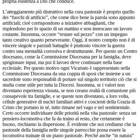
propria esistenza a Dio che conduce.
L’atteggiamento più distruttivo nella cura pastorale è proprio quello
dei “fuochi di artificio”, che come dice bene la parola sono appunto
artificiali; cioè corrispondono a iniziative abbaglianti, che
risplendono per lo spazio di un mattino e non innescano un lavoro
costante. Insomma, occorre “restare sul pezzo” con un impegno
tanto creativo quanto perseverante. Oggi, il nostro compito non è di
vincere singole e parziali battaglie è piuttosto vincere la guerra
contro una mentalità corrosiva e destrutturante. Per questo un Centro
diocesano, come la Commissione Diocesana per la famiglia, deve
sprigionare
input
, ma poi il lavoro deve continuare nella base
ecclesiale. Per questo motivo ogni Vicariato è rappresentato nella
Commissione Diocesana da una coppia di sposi che insieme a un
sacerdote sono responsabili di portare sul singolo territorio ciò che si
studia come utile per tutta la Diocesi. Insomma, se i valori non
diventano esperienza vissuta, se non creano realtà di comunione più
consapevole tra famiglie, e se queste non diventano, a loro volta,
cellule generative di nuclei familiari attivi e coscienti della Grazia di
Cristo che portano in sé, tutto rimane nel vago e nel sentimentale.
Certo occorre individuare delle priorità nella vita pastorale: senza un
pensiero-locomotiva che fa da traino al resto, che certamente è
buono, rischiamo la dispersione. È evidente che noi crediamo che la
pastorale della famiglia nelle singole parrocchie possa essere la
locomotiva trainate di un piano pastorale. Perché anche “in natura”