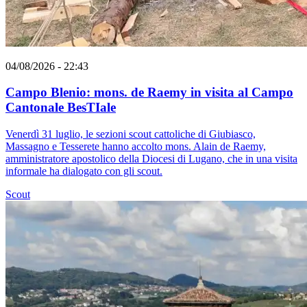
04/08/2026 - 22:43
Campo Blenio: mons. de Raemy in visita al Campo
Cantonale BesTIale
Venerdì 31 luglio, le sezioni scout cattoliche di Giubiasco,
Massagno e Tesserete hanno accolto mons. Alain de Raemy,
amministratore apostolico della Diocesi di Lugano, che in una visita
informale ha dialogato con gli scout.
Scout