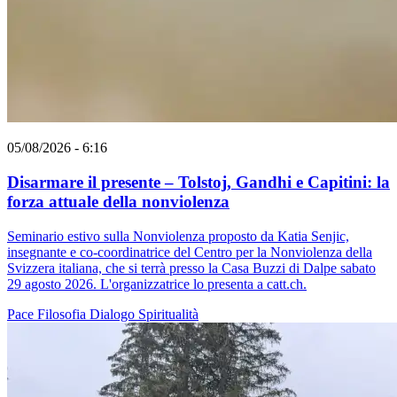
05/08/2026 - 6:16
Disarmare il presente – Tolstoj, Gandhi e Capitini: la
forza attuale della nonviolenza
Seminario estivo sulla Nonviolenza proposto da Katia Senjic,
insegnante e co-coordinatrice del Centro per la Nonviolenza della
Svizzera italiana, che si terrà presso la Casa Buzzi di Dalpe sabato
29 agosto 2026. L'organizzatrice lo presenta a catt.ch.
Pace
Filosofia
Dialogo
Spiritualità