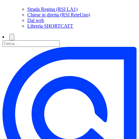
Strada Regina (RSI LA1)
Chiese in diretta (RSI ReteUno)
Dal web
Libreria SHORTCATT