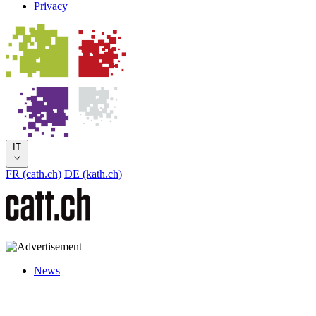
Privacy
IT
FR (cath.ch)
DE (kath.ch)
News