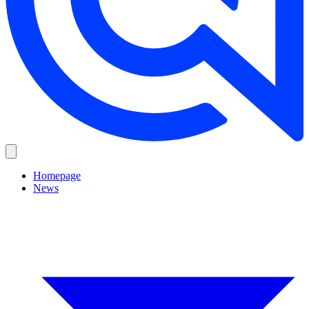
Homepage
News