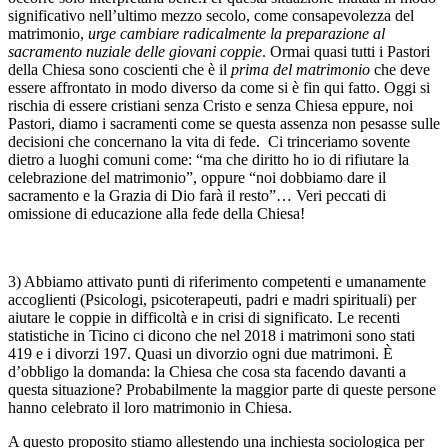
significativo nell’ultimo mezzo secolo, come consapevolezza del
matrimonio,
urge cambiare radicalmente la preparazione al
sacramento nuziale delle giovani coppie
. Ormai quasi tutti i Pastori
della Chiesa sono coscienti che è il
prima del matrimonio
che deve
essere affrontato in modo diverso da come si è fin qui fatto. Oggi si
rischia di essere cristiani senza Cristo e senza Chiesa eppure, noi
Pastori, diamo i sacramenti come se questa assenza non pesasse sulle
decisioni che concernano la vita di fede. Ci trinceriamo sovente
dietro a luoghi comuni come: “ma che diritto ho io di rifiutare la
celebrazione del matrimonio”, oppure “noi dobbiamo dare il
sacramento e la Grazia di Dio farà il resto”… Veri peccati di
omissione di educazione alla fede della Chiesa!
3) Abbiamo attivato punti di riferimento competenti e umanamente
accoglienti (Psicologi, psicoterapeuti, padri e madri spirituali) per
aiutare le coppie in difficoltà e in crisi di significato. Le recenti
statistiche in Ticino ci dicono che nel 2018 i matrimoni sono stati
419 e i divorzi 197. Quasi un divorzio ogni due matrimoni. È
d’obbligo la domanda: la Chiesa che cosa sta facendo davanti a
questa situazione? Probabilmente la maggior parte di queste persone
hanno celebrato il loro matrimonio in Chiesa.
A questo proposito stiamo allestendo una inchiesta sociologica per