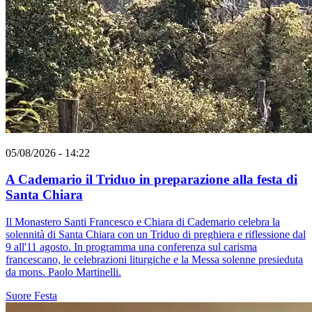
05/08/2026 - 14:22
A Cademario il Triduo in preparazione alla festa di
Santa Chiara
Il Monastero Santi Francesco e Chiara di Cademario celebra la
solennità di Santa Chiara con un Triduo di preghiera e riflessione dal
9 all'11 agosto. In programma una conferenza sul carisma
francescano, le celebrazioni liturgiche e la Messa solenne presieduta
da mons. Paolo Martinelli.
Suore
Festa