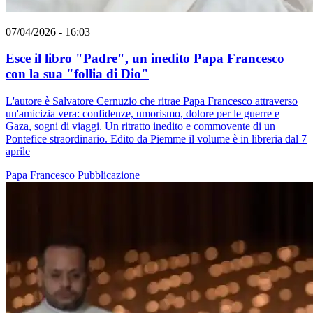
07/04/2026 - 16:03
Esce il libro "Padre", un inedito Papa Francesco
con la sua "follia di Dio"
L'autore è Salvatore Cernuzio che ritrae Papa Francesco attraverso
un'amicizia vera: confidenze, umorismo, dolore per le guerre e
Gaza, sogni di viaggi. Un ritratto inedito e commovente di un
Pontefice straordinario. Edito da Piemme il volume è in libreria dal 7
aprile
Papa Francesco
Pubblicazione