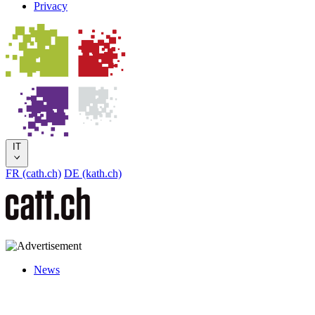
Privacy
IT
FR (cath.ch)
DE (kath.ch)
News