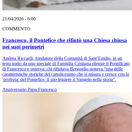
21/04/2026 - 6:00
COMMENTO
Francesco, il Pontefice che rifiutò una Chiesa chiusa
nei suoi perimetri
Andrea Riccardi, fondatore della Comunità di Sant’Egidio, in un
testo tratto da uno speciale di Famiglia Cristiana rilegge il Pontificato
di Francesco e osserva: chi rifiutava Bergoglio negava “una delle
caratteristiche storiche del cattolicesimo che si misura e cresce con la
'profezia' del Pontefice, il suo leggere il Vangelo nella storia”.
Anniversario
Papa Francesco