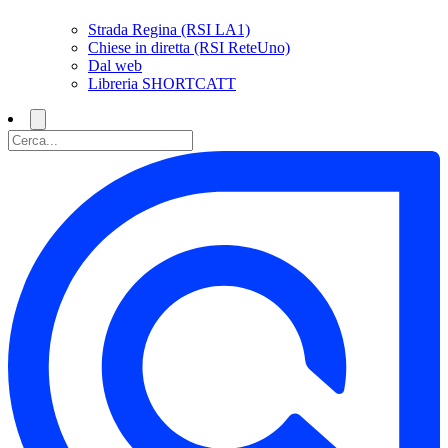
Strada Regina (RSI LA1)
Chiese in diretta (RSI ReteUno)
Dal web
Libreria SHORTCATT