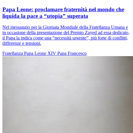
Papa Leone: proclamare fraternità nel mondo che
liquida la pace a “utopia” superata
Nel messaggio per la Giornata Mondiale della Fratellanza Umana e
in occasione della presentazione del Premio Zayed ad essa dedicato,
il Papa la indica come una “necessità urgente”, più forte di conflitti,
differenze e tensioni.
Fratellanza
Papa Leone XIV
Papa Francesco