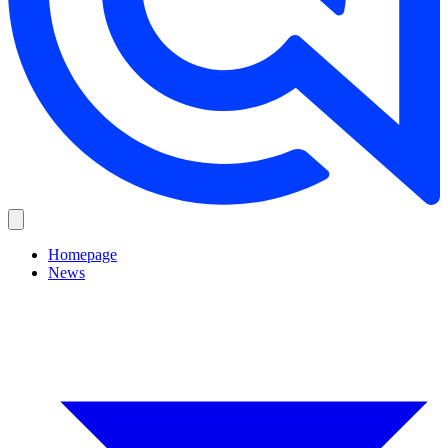
Homepage
News