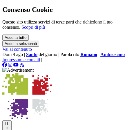
Consenso Cookie
Questo sito utilizza servizi di terze parti che richiedono il tuo
consenso.
Scopri di più
Accetta tutto
Accetta selezionati
Vai al contenuto
Dom 9 ago
|
Santo
del giorno
|
Parola rito
Romano
|
Ambrosiano
Impressum e contatti
|
IT