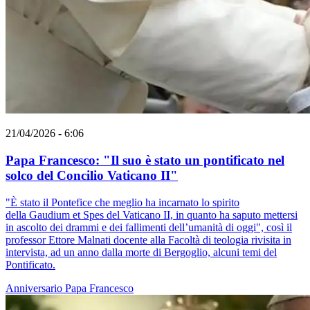
21/04/2026 - 6:06
Papa Francesco: "Il suo è stato un pontificato nel
solco del Concilio Vaticano II"
"È stato il Pontefice che meglio ha incarnato lo spirito
della Gaudium et Spes del Vaticano II, in quanto ha saputo mettersi
in ascolto dei drammi e dei fallimenti dell’umanità di oggi", così il
professor Ettore Malnati docente alla Facoltà di teologia rivisita in
intervista, ad un anno dalla morte di Bergoglio, alcuni temi del
Pontificato.
Anniversario
Papa Francesco