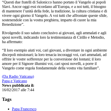
“Questi due fratelli di Salonicco hanno portato il Vangelo ai popoli
Slavi. Ancor oggi essi ricordano all’Europa, e a noi tutti, il bisogno
di mantenere l’unità della fede, la tradizione, la cultura cristiana e di
vivere ogni giorno il Vangelo. A voi tutti che affrontate queste sfide,
sostenendole con la vostra preghiera, imparto di cuore la mia
Benedizione”.
Rivolgendo il suo saluto conclusivo ai giovani, agli ammalati e agli
sposi novelli, indicando loro la testimonianza di Cirillo e Metodio,
ha affermato:
“Il loro esempio aiuti voi, cari giovani, a diventare in ogni ambiente
discepoli missionari; la loro tenacia incoraggi voi, cari ammalati, ad
offrire le vostre sofferenze per la conversione dei lontani; il loro
amore per il Signore illumini voi, cari sposi novelli, a porre il
Vangelo come regola fondamentale della vostra vita familiare”.
(Da Radio Vaticana)
Papa e Vaticano
News pubblicata il:
16/02/2017 alle 7:44
Tags
Papa Francesco