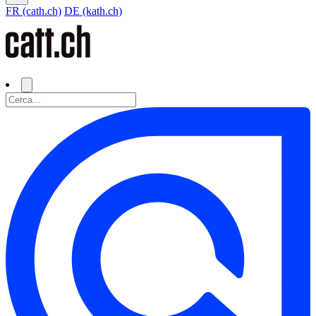
FR (cath.ch)
DE (kath.ch)