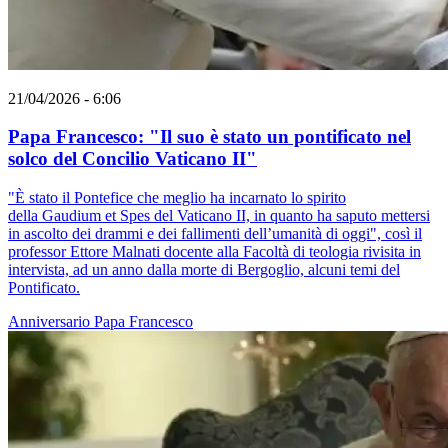
21/04/2026 - 6:06
Papa Francesco: "Il suo è stato un pontificato nel
solco del Concilio Vaticano II"
"È stato il Pontefice che meglio ha incarnato lo spirito
della Gaudium et Spes del Vaticano II, in quanto ha saputo mettersi
in ascolto dei drammi e dei fallimenti dell’umanità di oggi", così il
professor Ettore Malnati docente alla Facoltà di teologia rivisita in
intervista, ad un anno dalla morte di Bergoglio, alcuni temi del
Pontificato.
Anniversario
Papa Francesco