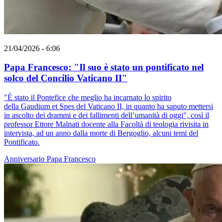
21/04/2026 - 6:06
Papa Francesco: "Il suo è stato un pontificato nel
solco del Concilio Vaticano II"
"È stato il Pontefice che meglio ha incarnato lo spirito
della Gaudium et Spes del Vaticano II, in quanto ha saputo mettersi
in ascolto dei drammi e dei fallimenti dell’umanità di oggi", così il
professor Ettore Malnati docente alla Facoltà di teologia rivisita in
intervista, ad un anno dalla morte di Bergoglio, alcuni temi del
Pontificato.
Anniversario
Papa Francesco