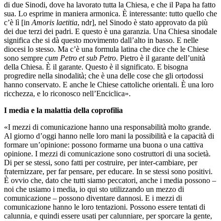
di due Sinodi, dove ha lavorato tutta la Chiesa, e che il Papa ha fatto
sua. Lo esprime in maniera armonica. È interessante: tutto quello che
c’è lì [in
Amoris laetitia
, ndr], nel Sinodo è stato approvato da più
dei due terzi dei padri. E questo è una garanzia. Una Chiesa sinodale
significa che si dà questo movimento dall’alto in basso. E nelle
diocesi lo stesso. Ma c’è una formula latina che dice che le Chiese
sono sempre
cum Petro et sub Petro
. Pietro è il garante dell’unità
della Chiesa. È il garante. Questo è il significato. E bisogna
progredire nella sinodalità; che è una delle cose che gli ortodossi
hanno conservato. E anche le Chiese cattoliche orientali. È una loro
ricchezza, e lo riconosco nell’Enciclica».
I media e la malattia della coprofilia
«I mezzi di comunicazione hanno una responsabilità molto grande.
Al giorno d’oggi hanno nelle loro mani la possibilità e la capacità di
formare un’opinione: possono formarne una buona o una cattiva
opinione. I mezzi di comunicazione sono costruttori di una società.
Di per se stessi, sono fatti per costruire, per inter-cambiare, per
fraternizzare, per far pensare, per educare. In se stessi sono positivi.
È ovvio che, dato che tutti siamo peccatori, anche i media possono –
noi che usiamo i media, io qui sto utilizzando un mezzo di
comunicazione – possono diventare dannosi. E i mezzi di
comunicazione hanno le loro tentazioni. Possono essere tentati di
calunnia, e quindi essere usati per calunniare, per sporcare la gente,