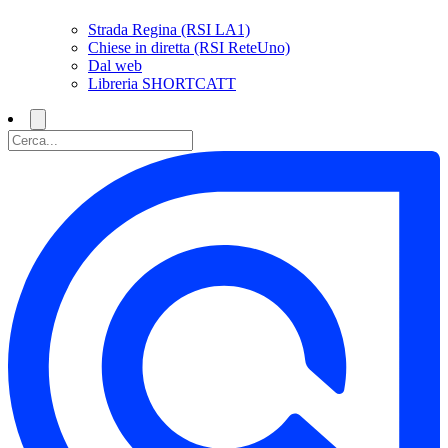
Strada Regina (RSI LA1)
Chiese in diretta (RSI ReteUno)
Dal web
Libreria SHORTCATT