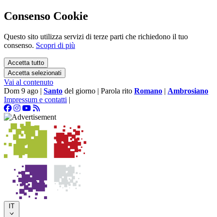
Consenso Cookie
Questo sito utilizza servizi di terze parti che richiedono il tuo
consenso.
Scopri di più
Accetta tutto
Accetta selezionati
Vai al contenuto
Dom 9 ago
|
Santo
del giorno
|
Parola rito
Romano
|
Ambrosiano
Impressum e contatti
|
IT