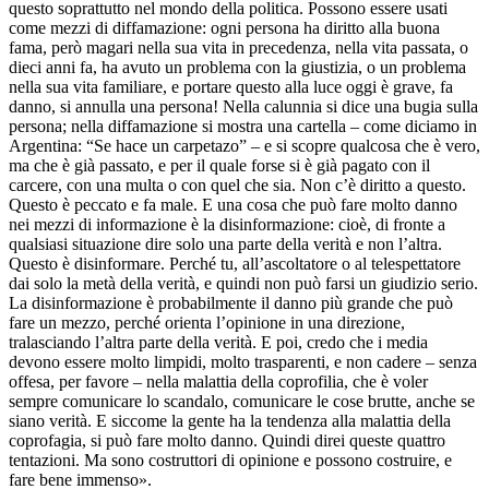
questo soprattutto nel mondo della politica. Possono essere usati
come mezzi di diffamazione: ogni persona ha diritto alla buona
fama, però magari nella sua vita in precedenza, nella vita passata, o
dieci anni fa, ha avuto un problema con la giustizia, o un problema
nella sua vita familiare, e portare questo alla luce oggi è grave, fa
danno, si annulla una persona! Nella calunnia si dice una bugia sulla
persona; nella diffamazione si mostra una cartella – come diciamo in
Argentina: “Se hace un carpetazo” – e si scopre qualcosa che è vero,
ma che è già passato, e per il quale forse si è già pagato con il
carcere, con una multa o con quel che sia. Non c’è diritto a questo.
Questo è peccato e fa male. E una cosa che può fare molto danno
nei mezzi di informazione è la disinformazione: cioè, di fronte a
qualsiasi situazione dire solo una parte della verità e non l’altra.
Questo è disinformare. Perché tu, all’ascoltatore o al telespettatore
dai solo la metà della verità, e quindi non può farsi un giudizio serio.
La disinformazione è probabilmente il danno più grande che può
fare un mezzo, perché orienta l’opinione in una direzione,
tralasciando l’altra parte della verità. E poi, credo che i media
devono essere molto limpidi, molto trasparenti, e non cadere – senza
offesa, per favore – nella malattia della coprofilia, che è voler
sempre comunicare lo scandalo, comunicare le cose brutte, anche se
siano verità. E siccome la gente ha la tendenza alla malattia della
coprofagia, si può fare molto danno. Quindi direi queste quattro
tentazioni. Ma sono costruttori di opinione e possono costruire, e
fare bene immenso».