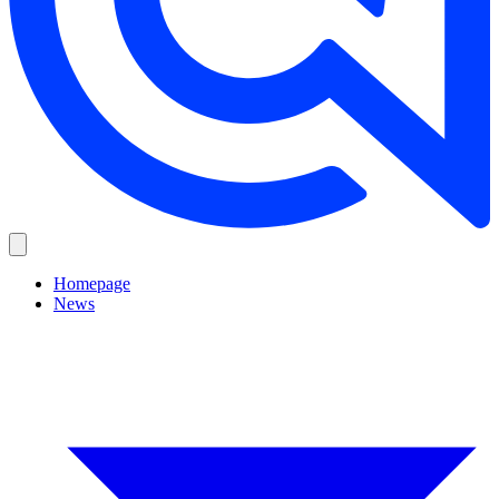
Homepage
News