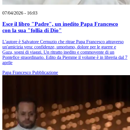
07/04/2026 - 16:03
Esce il libro "Padre", un inedito Papa Francesco
con la sua "follia di Dio"
L'autore è Salvatore Cernuzio che ritrae Papa Francesco attraverso
un'amicizia vera: confidenze, umorismo, dolore per le guerre e
Gaza, sogni di viaggi. Un ritratto inedito e commovente di un
Pontefice straordinario. Edito da Piemme il volume è in libreria dal 7
aprile
Papa Francesco
Pubblicazione