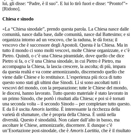
lui, gli disse: “Padre, è il suo”. E lui lo tirò fuori e disse: “Pronto!”»
[Ridono].
Chiesa e sinodo
«La “Chiesa sinodale”, prendo questa parola. La Chiesa nasce dalle
comunità, nasce dalla base, dalle comunità, nasce dal Battesimo; e si
organizza intorno ad un vescovo, che la raduna, le dà forza; il
vescovo che è successore degli Apostoli. Questa è la Chiesa. Ma in
tutto il mondo ci sono molti vescovi, molte Chiese organizzate, e c’è
Pietro. Quindi, o c’è una Chiesa piramidale, dove quello che dice
Pietro si fa, o c’è una Chiesa sinodale, in cui Pietro è Pietro, ma
accompagna la Chiesa, la lascia crescere, la ascolta; di più, impara
da questa realtà e va come armonizzando, discernendo quello che
viene dalle Chiese e lo restituisce. L’esperienza più ricca di tutto
questo sono stati gli ultimi due Sinodi. Lì si sono ascoltati tutti i
vescovi del mondo, con la preparazione; tutte le Chiese del mondo,
le diocesi, hanno lavorato. Tutto questo materiale è stato lavorato in
un primo Sinodo, che portò i risultati alla Chiesa; e poi si è tornati
una seconda volta – il secondo Sinodo – per completare tutto questo.
E da lì è uscita
Amoris laetitia
. È interessante la ricchezza della
varietà di sfumature, che è propria della Chiesa. È unità nella
diversità. Questo è sinodalità. Non calare dall’alto in basso, ma
ascoltare le Chiese, armonizzarle, discernere. E dunque c’è
un’Esortazione post-sinodale, che è
Amoris Laetitia
, che è il risultato