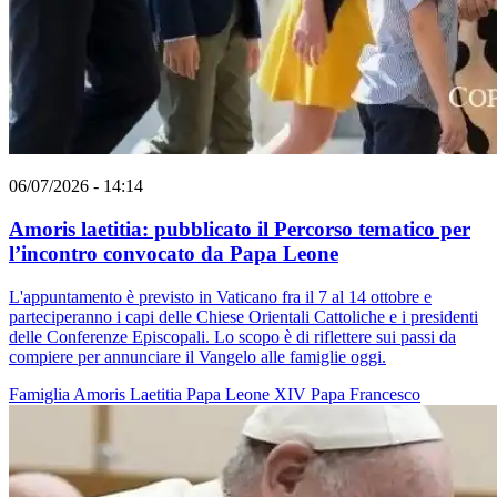
06/07/2026 - 14:14
Amoris laetitia: pubblicato il Percorso tematico per
l’incontro convocato da Papa Leone
L'appuntamento è previsto in Vaticano fra il 7 al 14 ottobre e
parteciperanno i capi delle Chiese Orientali Cattoliche e i presidenti
delle Conferenze Episcopali. Lo scopo è di riflettere sui passi da
compiere per annunciare il Vangelo alle famiglie oggi.
Famiglia
Amoris Laetitia
Papa Leone XIV
Papa Francesco