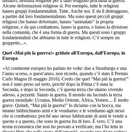
tassativi, nessuna religione per il fatto religioso proclama la guerra.
Alcune deformazioni religiose sì. Per esempio, tutte le religioni
hanno gruppi fondamentalisti. Tutte. Anche noi. E da lì distruggono,
a partire dal loro fondamentalismo. Ma sono questi piccoli gruppi
religiosi che hanno deformato, hanno “ammalato” la propria
religione, e da qui combattono, fanno la guerra, o fanno la divisione
nella comunità, che è una forma di guerra. Ma questi sono i gruppi
fondamentalisti che abbiamo in tutte le religioni. C’è sempre un
gruppetto...».
Quel «Mai più la guerra!» gridato all’Europa, dall’Europa, in
Europa
«Al continente europeo ho parlato tre volte: due a Strasburgo e una
l’anno scorso, o quest’anno, non ricordo, quando c’è stato il Premio
Carlo Magno [6 maggio 2016]. Credo che quel “Mai più la guerra!”
non è stato preso sul serio, perché dopo la Prima c’è stata la
Seconda, e dopo la Seconda, c’è questa terza che stiamo vivendo
adesso, a pezzetti. Siamo in guerra. Il mondo sta facendo la terza
guerra mondiale: Ucraina, Medio Oriente, Africa, Yemen.... È molto
grave. Quindi, “Mai più la guerra!” lo diciamo con la bocca, ma
intanto fabbrichiamo armi e le vendiamo; e le vendiamo agli stessi
che si combattono; perché uno stesso fabbricante di armi le vende a
questo e a questo, che sono in guerra fra di loro. È vero. C’è una
teoria economica che non ho provato a verificare, ma l’ho letta in
diversi libri: che nella storia dell’umanità, quando uno Stato vedeva