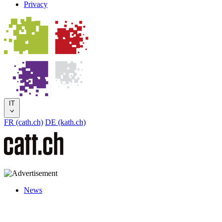
Privacy
IT
FR (cath.ch)
DE (kath.ch)
News