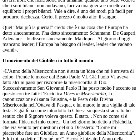
che i suoi bilanci non andavano, faceva una guerra e rimetteva in
equilibrio i propri bilanci. Vale a dire, è uno dei modi più facili per
produrre ricchezza. Certo, il prezzo è molto alto: il sangue.
Quel “Mai più la guerra!” credo che è una cosa che l’Europa ha
detto sinceramente, l’ha detto sinceramente: Schumann, De Gasperi,
Adenauer... lo dissero sinceramente. Ma dopo... Al giorno d’oggi
mancano leader; l’Europa ha bisogno di leader, leader che vadano
avanti».
Il movimento del Giubileo in tutto il mondo
«L'Anno della Misericordia non è stata un’idea che mi è arrivata di
colpo. Prende le mosse dal Beato Paolo VI. Già Paolo VI aveva
fatto alcuni passi per riscoprire la misericordia di Dio.
Successivamente San Giovanni Paolo II ha posto molto l’accento su
questo con tre fatti: l’Enciclica
Dives in Misericordia
, la
canonizzazione di santa Faustina, e la Festa della Divina
Misericordia nell’Ottava di Pasqua, e lui muore in una vigilia di tale
festa. E già lì ha come introdotto la Chiesa su questa strada. Io ho
sentito che il Signore voleva questo. È stato... Non so come si è
formata l’idea nel mio cuore... Un bel giorno ho detto a Fisichella,
che era venuto per questioni del suo Dicastero: “Come mi
piacerebbe fare un Giubileo, un Anno giubilare della Misericordia”.
E lui mi ha detto: “Perché no?”. E così è iniziato l’Anno della