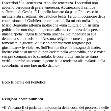
i sacerdoti è la «tenerezza. Abbiano tenerezza. I sacerdoti non
abbiano vergogna di avere tenerezza. Accarezzino il sangue
sofferente di Gesù». È l'appello lanciato da papa Francesco in
un'intervista al settimanale cattolico belga Tertio in occasione della
conclusione del Giubileo straordinario della misericordia. Jorge
Mario Bergoglio afferma inoltre che «una cultura o un sistema
politico che non rispetti l’apertura alla trascendenza della persona
umana “pota”, taglia la persona umana». Poi ribadisce la sua
denuncia sul terrorismo: «Nessuna religione come tale può
fomentare la guerra; «Si usano deformazioni religiose per
giustificare» le violenze. Sull'Europa dice: ha bisogno di leader.
Inoltre chiede ai media di non cadere nella «coprofilia, che è voler
sempre comunicare lo scandalo, le cose brutte, anche se siano
verità»; perchè «siccome la gente ha la tendenza alla malattia della
coprofagia, si può fare molto danno».
Ecco le parole del Pontefice.
Religione e vita pubblica
«Il Vaticano II ci parla dell’autonomia delle cose, dei processi e delle