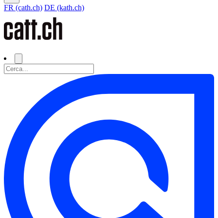
FR (cath.ch)
DE (kath.ch)