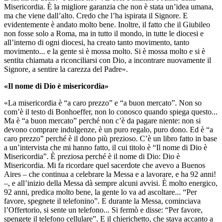
Misericordia. È la migliore garanzia che non è stata un’idea umana,
ma che viene dall’alto. Credo che l’ha ispirata il Signore. E
evidentemente è andato molto bene. Inoltre, il fatto che il Giubileo
non fosse solo a Roma, ma in tutto il mondo, in tutte le diocesi e
all’interno di ogni diocesi, ha creato tanto movimento, tanto
movimento... e la gente si è mossa molto. Si è mossa molto e si è
sentita chiamata a riconciliarsi con Dio, a incontrare nuovamente il
Signore, a sentire la carezza del Padre».
«Il nome di Dio è misericordia»
«La misericordia è “a caro prezzo” e “a buon mercato”. Non so
com’è il testo di Bonhoeffer, non lo conosco quando spiega questo...
Ma è “a buon mercato” perché non c’è da pagare niente: non si
devono comprare indulgenze, è un puro regalo, puro dono. Ed è “a
caro prezzo” perché è il dono più prezioso. C’è un libro fatto in base
a un’intervista che mi hanno fatto, il cui titolo è “Il nome di Dio è
Misericordia”. È preziosa perché è il nome di Dio: Dio è
Misericordia. Mi fa ricordare quel sacerdote che avevo a Buenos
Aires – che continua a celebrare la Messa e a lavorare, e ha 92 anni!
–, e all’inizio della Messa dà sempre alcuni avvisi. È molto energico,
92 anni, predica molto bene, la gente lo va ad ascoltare... “Per
favore, spegnete il telefonino”. E durante la Messa, cominciava
l’Offertorio, si sente un telefono... Si fermò e disse: “Per favore,
spengete il telefono cellulare”. E il chierichetto, che stava accanto a