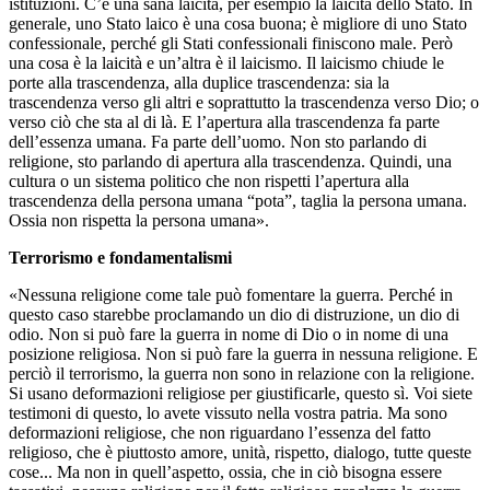
istituzioni. C’è una sana laicità, per esempio la laicità dello Stato. In
generale, uno Stato laico è una cosa buona; è migliore di uno Stato
confessionale, perché gli Stati confessionali finiscono male. Però
una cosa è la laicità e un’altra è il laicismo. Il laicismo chiude le
porte alla trascendenza, alla duplice trascendenza: sia la
trascendenza verso gli altri e soprattutto la trascendenza verso Dio; o
verso ciò che sta al di là. E l’apertura alla trascendenza fa parte
dell’essenza umana. Fa parte dell’uomo. Non sto parlando di
religione, sto parlando di apertura alla trascendenza. Quindi, una
cultura o un sistema politico che non rispetti l’apertura alla
trascendenza della persona umana “pota”, taglia la persona umana.
Ossia non rispetta la persona umana».
Terrorismo e fondamentalismi
«Nessuna religione come tale può fomentare la guerra. Perché in
questo caso starebbe proclamando un dio di distruzione, un dio di
odio. Non si può fare la guerra in nome di Dio o in nome di una
posizione religiosa. Non si può fare la guerra in nessuna religione. E
perciò il terrorismo, la guerra non sono in relazione con la religione.
Si usano deformazioni religiose per giustificarle, questo sì. Voi siete
testimoni di questo, lo avete vissuto nella vostra patria. Ma sono
deformazioni religiose, che non riguardano l’essenza del fatto
religioso, che è piuttosto amore, unità, rispetto, dialogo, tutte queste
cose... Ma non in quell’aspetto, ossia, che in ciò bisogna essere