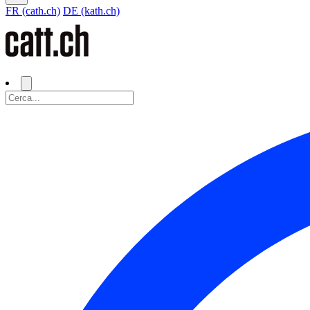
FR (cath.ch)
DE (kath.ch)