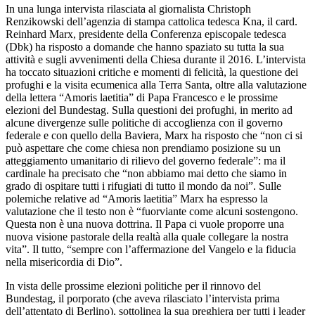
In una lunga intervista rilasciata al giornalista Christoph
Renzikowski dell’agenzia di stampa cattolica tedesca Kna, il card.
Reinhard Marx, presidente della Conferenza episcopale tedesca
(Dbk) ha risposto a domande che hanno spaziato su tutta la sua
attività e sugli avvenimenti della Chiesa durante il 2016. L’intervista
ha toccato situazioni critiche e momenti di felicità, la questione dei
profughi e la visita ecumenica alla Terra Santa, oltre alla valutazione
della lettera “Amoris laetitia” di Papa Francesco e le prossime
elezioni del Bundestag. Sulla questioni dei profughi, in merito ad
alcune divergenze sulle politiche di accoglienza con il governo
federale e con quello della Baviera, Marx ha risposto che “non ci si
può aspettare che come chiesa non prendiamo posizione su un
atteggiamento umanitario di rilievo del governo federale”: ma il
cardinale ha precisato che “non abbiamo mai detto che siamo in
grado di ospitare tutti i rifugiati di tutto il mondo da noi”. Sulle
polemiche relative ad “Amoris laetitia” Marx ha espresso la
valutazione che il testo non è “fuorviante come alcuni sostengono.
Questa non è una nuova dottrina. Il Papa ci vuole proporre una
nuova visione pastorale della realtà alla quale collegare la nostra
vita”. Il tutto, “sempre con l’affermazione del Vangelo e la fiducia
nella misericordia di Dio”.
In vista delle prossime elezioni politiche per il rinnovo del
Bundestag, il porporato (che aveva rilasciato l’intervista prima
dell’attentato di Berlino), sottolinea la sua preghiera per tutti i leader