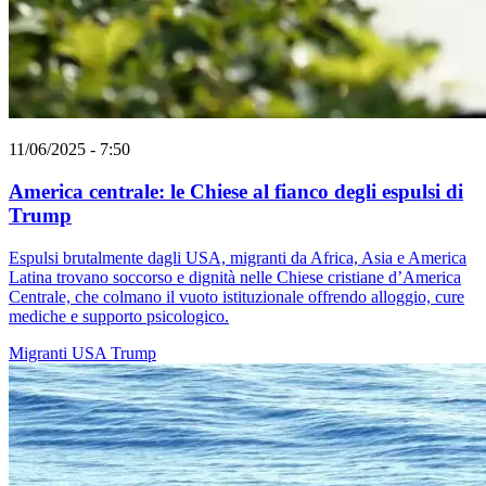
11/06/2025 - 7:50
America centrale: le Chiese al fianco degli espulsi di
Trump
Espulsi brutalmente dagli USA, migranti da Africa, Asia e America
Latina trovano soccorso e dignità nelle Chiese cristiane d’America
Centrale, che colmano il vuoto istituzionale offrendo alloggio, cure
mediche e supporto psicologico.
Migranti
USA
Trump