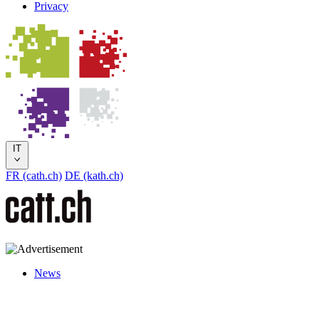
Privacy
IT
FR (cath.ch)
DE (kath.ch)
News