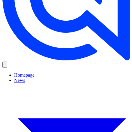
Homepage
News