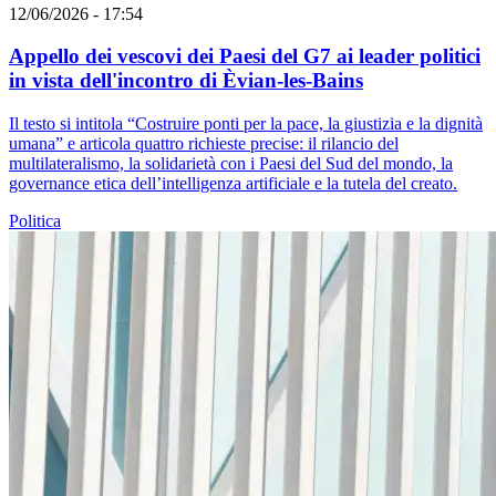
12/06/2026 - 17:54
Appello dei vescovi dei Paesi del G7 ai leader politici
in vista dell'incontro di Èvian-les-Bains
Il testo si intitola “Costruire ponti per la pace, la giustizia e la dignità
umana” e articola quattro richieste precise: il rilancio del
multilateralismo, la solidarietà con i Paesi del Sud del mondo, la
governance etica dell’intelligenza artificiale e la tutela del creato.
Politica