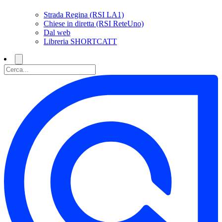
Strada Regina (RSI LA1)
Chiese in diretta (RSI ReteUno)
Dal web
Libreria SHORTCATT