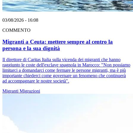
03/08/2026 - 16:08
COMMENTO
Migranti a Ceuta: mettere sempre al centro la
persona e la sua dignità
Il direttore di Caritas Italia sulla vicenda dei migranti che hanno
raggiunto le coste dell'exclave spagnola in Marocco: "Non possiamo
limitarci a domandarci come fermare le persone migranti, ma è più
importante chiederci come governare un fenomeno che continuerà
ad accompagnare le nostre società".
Migranti
Migrazioni