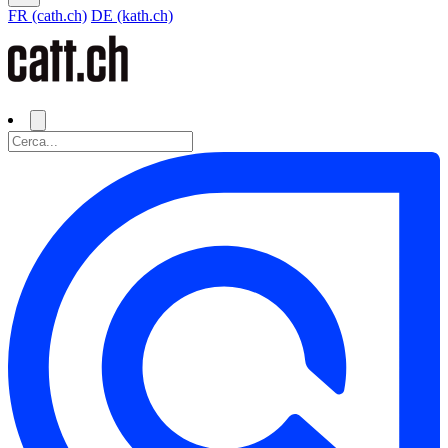
FR (cath.ch)
DE (kath.ch)