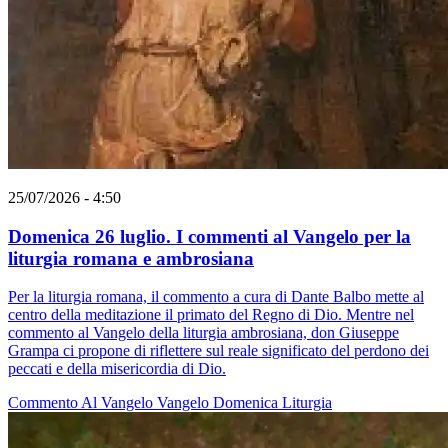
25/07/2026 - 4:50
Domenica 26 luglio. I commenti al Vangelo per la
liturgia romana e ambrosiana
Per la liturgia romana, il commento a cura di Dante Balbo mette al
centro della meditazione il primato del Regno di Dio. Mentre nel
commento al Vangelo della liturgia ambrosiana, don Giuseppe
Grampa ci propone di riflettere sul reale significato del perdono dei
peccati e della misericordia di Dio.
Commento Al Vangelo
Vangelo
Domenica
Liturgia