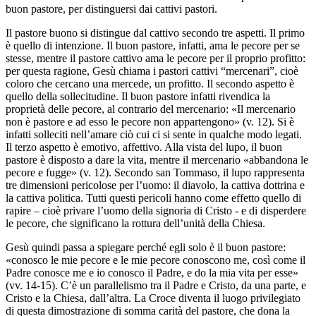
buon pastore, per distinguersi dai cattivi pastori.
Il pastore buono si distingue dal cattivo secondo tre aspetti. Il primo
è quello di intenzione. Il buon pastore, infatti, ama le pecore per se
stesse, mentre il pastore cattivo ama le pecore per il proprio profitto:
per questa ragione, Gesù chiama i pastori cattivi “mercenari”, cioè
coloro che cercano una mercede, un profitto. Il secondo aspetto è
quello della sollecitudine. Il buon pastore infatti rivendica la
proprietà delle pecore, al contrario del mercenario: «Il mercenario
non è pastore e ad esso le pecore non appartengono» (v. 12). Si è
infatti solleciti nell’amare ciò cui ci si sente in qualche modo legati.
Il terzo aspetto è emotivo, affettivo. Alla vista del lupo, il buon
pastore è disposto a dare la vita, mentre il mercenario «abbandona le
pecore e fugge» (v. 12). Secondo san Tommaso, il lupo rappresenta
tre dimensioni pericolose per l’uomo: il diavolo, la cattiva dottrina e
la cattiva politica. Tutti questi pericoli hanno come effetto quello di
rapire – cioè privare l’uomo della signoria di Cristo - e di disperdere
le pecore, che significano la rottura dell’unità della Chiesa.
Gesù quindi passa a spiegare perché egli solo è il buon pastore:
«conosco le mie pecore e le mie pecore conoscono me, così come il
Padre conosce me e io conosco il Padre, e do la mia vita per esse»
(vv. 14-15). C’è un parallelismo tra il Padre e Cristo, da una parte, e
Cristo e la Chiesa, dall’altra. La Croce diventa il luogo privilegiato
di questa dimostrazione di somma carità del pastore, che dona la