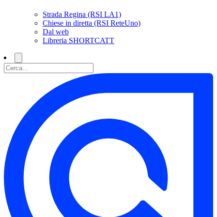
Strada Regina (RSI LA1)
Chiese in diretta (RSI ReteUno)
Dal web
Libreria SHORTCATT