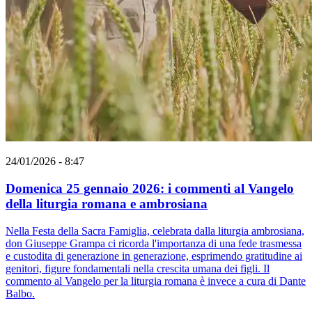
24/01/2026 - 8:47
Domenica 25 gennaio 2026: i commenti al Vangelo
della liturgia romana e ambrosiana
Nella Festa della Sacra Famiglia, celebrata dalla liturgia ambrosiana,
don Giuseppe Grampa ci ricorda l'importanza di una fede trasmessa
e custodita di generazione in generazione, esprimendo gratitudine ai
genitori, figure fondamentali nella crescita umana dei figli. Il
commento al Vangelo per la liturgia romana è invece a cura di Dante
Balbo.