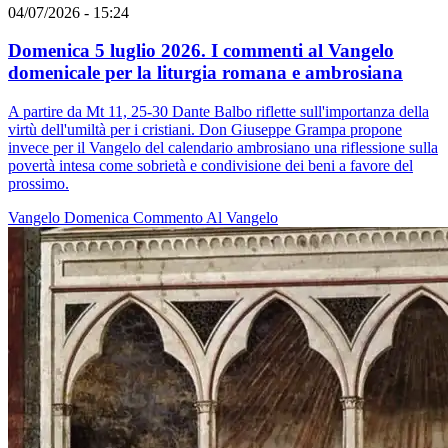
04/07/2026 - 15:24
Domenica 5 luglio 2026. I commenti al Vangelo
domenicale per la liturgia romana e ambrosiana
A partire da Mt 11, 25-30 Dante Balbo riflette sull'importanza della
virtù dell'umiltà per i cristiani. Don Giuseppe Grampa propone
invece per il Vangelo del calendario ambrosiano una riflessione sulla
povertà intesa come sobrietà e condivisione dei beni a favore del
prossimo.
Vangelo
Domenica
Commento Al Vangelo