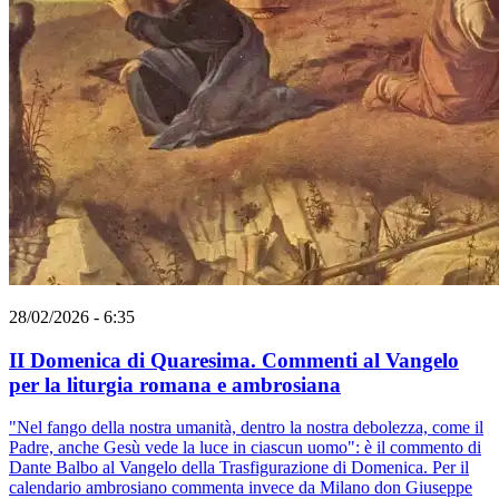
28/02/2026 - 6:35
II Domenica di Quaresima. Commenti al Vangelo
per la liturgia romana e ambrosiana
"Nel fango della nostra umanità, dentro la nostra debolezza, come il
Padre, anche Gesù vede la luce in ciascun uomo": è il commento di
Dante Balbo al Vangelo della Trasfigurazione di Domenica. Per il
calendario ambrosiano commenta invece da Milano don Giuseppe