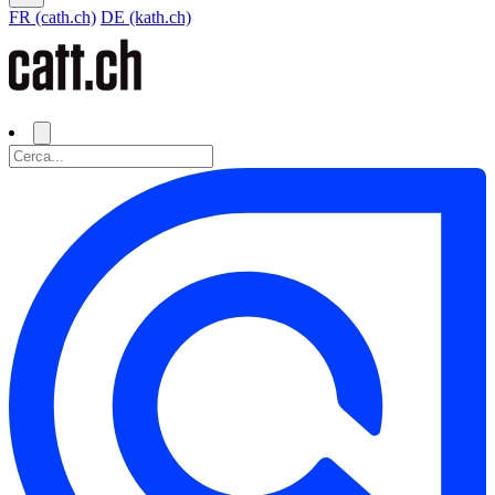
FR (cath.ch)
DE (kath.ch)