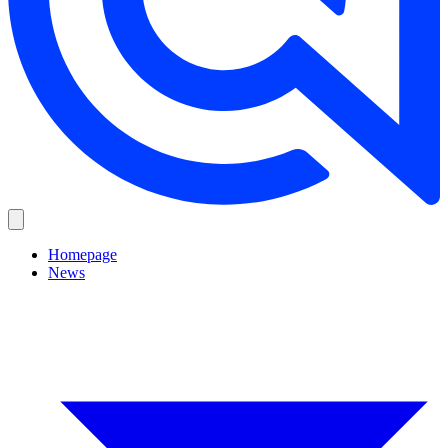
Homepage
News