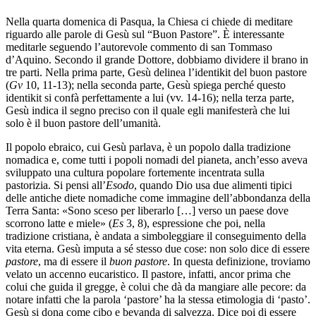
Nella quarta domenica di Pasqua, la Chiesa ci chiede di meditare
riguardo alle parole di Gesù sul “Buon Pastore”. È interessante
meditarle seguendo l’autorevole commento di san Tommaso
d’Aquino. Secondo il grande Dottore, dobbiamo dividere il brano in
tre parti. Nella prima parte, Gesù delinea l’identikit del buon pastore
(
Gv
10, 11-13); nella seconda parte, Gesù spiega perché questo
identikit si confà perfettamente a lui (vv. 14-16); nella terza parte,
Gesù indica il segno preciso con il quale egli manifesterà che lui
solo è il buon pastore dell’umanità.
Il popolo ebraico, cui Gesù parlava, è un popolo dalla tradizione
nomadica e, come tutti i popoli nomadi del pianeta, anch’esso aveva
sviluppato una cultura popolare fortemente incentrata sulla
pastorizia. Si pensi all’
Esodo
, quando Dio usa due alimenti tipici
delle antiche diete nomadiche come immagine dell’abbondanza della
Terra Santa: «Sono sceso per liberarlo […] verso un paese dove
scorrono latte e miele» (
Es
3, 8), espressione che poi, nella
tradizione cristiana, è andata a simboleggiare il conseguimento della
vita eterna. Gesù imputa a sé stesso due cose: non solo dice di essere
pastore
, ma di essere il
buon pastore
. In questa definizione, troviamo
velato un accenno eucaristico. Il pastore, infatti, ancor prima che
colui che guida il gregge, è colui che dà da mangiare alle pecore: da
notare infatti che la parola ‘pastore’ ha la stessa etimologia di ‘pasto’.
Gesù si dona come cibo e bevanda di salvezza. Dice poi di essere