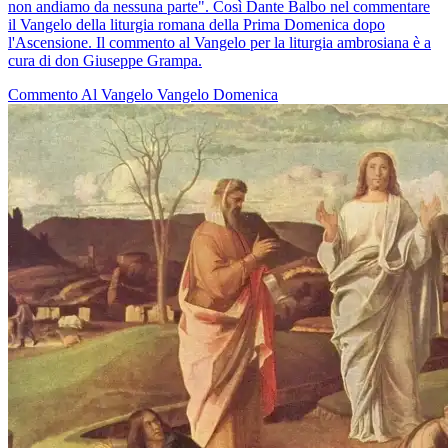
non andiamo da nessuna parte". Così Dante Balbo nel commentare
il Vangelo della liturgia romana della Prima Domenica dopo
l'Ascensione. Il commento al Vangelo per la liturgia ambrosiana è a
cura di don Giuseppe Grampa.
Commento Al Vangelo
Vangelo
Domenica