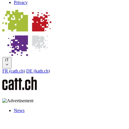
Privacy
IT
FR (cath.ch)
DE (kath.ch)
News