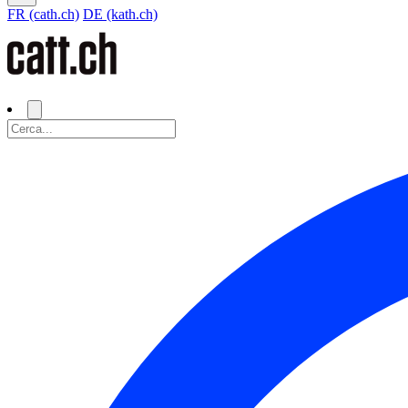
FR (cath.ch)
DE (kath.ch)