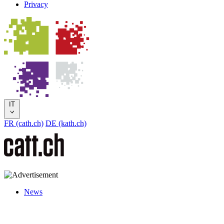
Privacy
IT
FR (cath.ch)
DE (kath.ch)
News