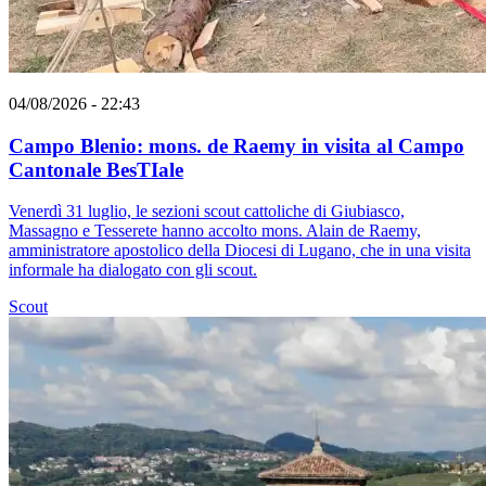
04/08/2026 - 22:43
Campo Blenio: mons. de Raemy in visita al Campo
Cantonale BesTIale
Venerdì 31 luglio, le sezioni scout cattoliche di Giubiasco,
Massagno e Tesserete hanno accolto mons. Alain de Raemy,
amministratore apostolico della Diocesi di Lugano, che in una visita
informale ha dialogato con gli scout.
Scout