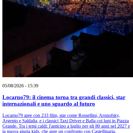
05/08/2026 - 15:39
Locarno79: il cinema torna tra grandi classici, star
internazionali e uno sguardo al futuro
Locarno79 apre con 233 film, star come Rossellini, Aronofsky,
Argento e Saldaña, e i classici Taxi Driver e Balla coi lupi in Piazza
Grande. Tra i temi caldi: l'anticipo a luglio per gli 80 anni nel 2027 e
la nuova giuria kids, che apre un confronto con Castellinaria.