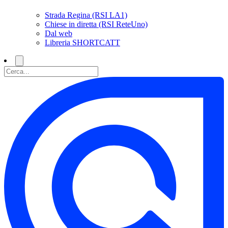
Strada Regina (RSI LA1)
Chiese in diretta (RSI ReteUno)
Dal web
Libreria SHORTCATT