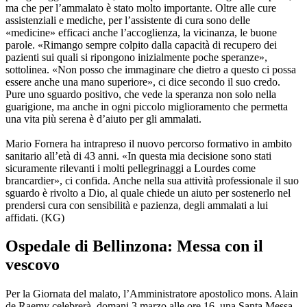
ma che per l’ammalato è stato molto importante. Oltre alle cure
assistenziali e mediche, per l’assistente di cura sono delle
«medicine» efficaci anche l’accoglienza, la vicinanza, le buone
parole. «Rimango sempre colpito dalla capacità di recupero dei
pazienti sui quali si ripongono inizialmente poche speranze»,
sottolinea. «Non posso che immaginare che dietro a questo ci possa
essere anche una mano superiore», ci dice secondo il suo credo.
Pure uno sguardo positivo, che vede la speranza non solo nella
guarigione, ma anche in ogni piccolo miglioramento che permetta
una vita più serena è d’aiuto per gli ammalati.
Mario Fornera ha intrapreso il nuovo percorso formativo in ambito
sanitario all’età di 43 anni. «In questa mia decisione sono stati
sicuramente rilevanti i molti pellegrinaggi a Lourdes come
brancardier», ci confida. Anche nella sua attività professionale il suo
sguardo è rivolto a Dio, al quale chiede un aiuto per sostenerlo nel
prendersi cura con sensibilità e pazienza, degli ammalati a lui
affidati. (KG)
Ospedale di Bellinzona: Messa con il
vescovo
Per la Giornata del malato, l’Amministratore apostolico mons. Alain
de Raemy celebrerà, domani 3 marzo alle ore 16, una Santa Messa