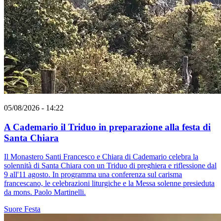
05/08/2026 - 14:22
A Cademario il Triduo in preparazione alla festa di
Santa Chiara
Il Monastero Santi Francesco e Chiara di Cademario celebra la
solennità di Santa Chiara con un Triduo di preghiera e riflessione dal
9 all'11 agosto. In programma una conferenza sul carisma
francescano, le celebrazioni liturgiche e la Messa solenne presieduta
da mons. Paolo Martinelli.
Suore
Festa