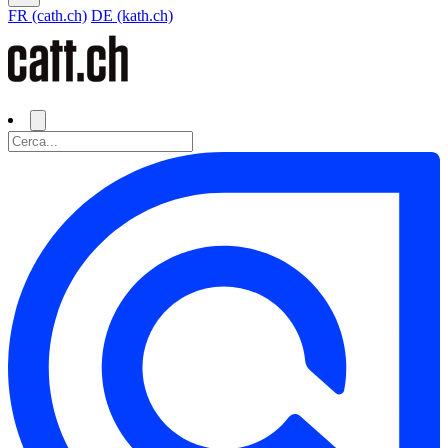
FR (cath.ch)
DE (kath.ch)