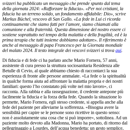
svizzeri ha pubblicato un messaggio che prende spunto dal tema
della giornata 2024: «Rafforzare la fiducia». «Per noi cristiani, la
fiducia ha un terreno solido, un fondamento affidabile: Dio», scrive
Markus Büchel, vescovo di San Gallo. «La fede in Lui ci ricorda
continuamente che siamo fatti per l’amore, siamo chiamati alla
comunione e alla fraternità. Questa dimensione del nostro essere ci
sostiene soprattutto nel tempo della malattia e della fragilità, ed è la
prima terapia che tutti insieme dobbiamo adottare». Il riferimento è
anche al messaggio di papa Francesco per la Giornata mondiale
del malato 2024. Il testo integrale dei vescovi svizzeri si trova
qui
.
Di fiducia e di fede ci ha parlato anche Mario Fornera, 57 anni,
assistente di cura presso la struttura sociosanitaria Residenza alle
Betulle di Cevio, al quale abbiamo chiesto di raccontarci la sua
esperienza di fronte alle persone ammalate. «La fede o la spiritualità
in qualche forma aiuta ad affrontare la malattia propria e dei nostri
familiari: questo l’ho constatato più volte nel mio lavoro», ci
racconta. Alla rabbia e alla rassegnazione, il credente antepone più
facilmente la fiducia e la forza della fede. Quando la situazione lo
permette, Mario Fornera, egli stesso credente, si appella anche alla
fede del paziente per alleviarne la sofferenza. «Bisogna avere la
sensibilità per capire se le persone sono ricettive in questo senso:
non è assolutamente una cosa che si può imporre», sottolinea. Ad un
paziente molto devoto alla Madonna, Mario ha portato, di ritorno dal
pellegrinaggio a Lourdes, dell’acqua benedetta: un gesto semplice,