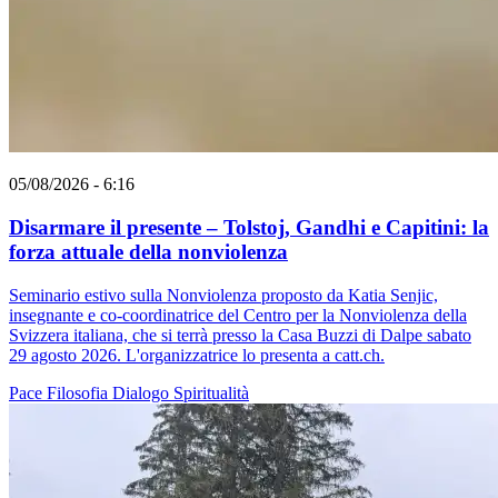
05/08/2026 - 6:16
Disarmare il presente – Tolstoj, Gandhi e Capitini: la
forza attuale della nonviolenza
Seminario estivo sulla Nonviolenza proposto da Katia Senjic,
insegnante e co-coordinatrice del Centro per la Nonviolenza della
Svizzera italiana, che si terrà presso la Casa Buzzi di Dalpe sabato
29 agosto 2026. L'organizzatrice lo presenta a catt.ch.
Pace
Filosofia
Dialogo
Spiritualità