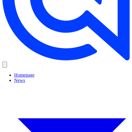
Homepage
News