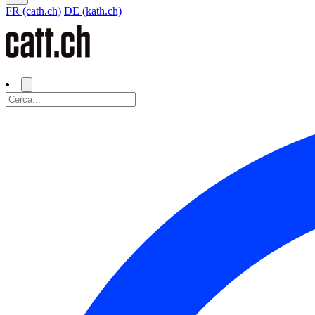
FR (cath.ch)
DE (kath.ch)