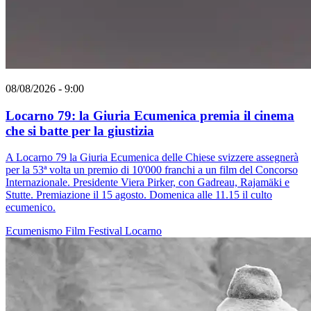
08/08/2026 - 9:00
Locarno 79: la Giuria Ecumenica premia il cinema
che si batte per la giustizia
A Locarno 79 la Giuria Ecumenica delle Chiese svizzere assegnerà
per la 53ª volta un premio di 10'000 franchi a un film del Concorso
Internazionale. Presidente Viera Pirker, con Gadreau, Rajamäki e
Stutte. Premiazione il 15 agosto. Domenica alle 11.15 il culto
ecumenico.
Ecumenismo
Film
Festival
Locarno