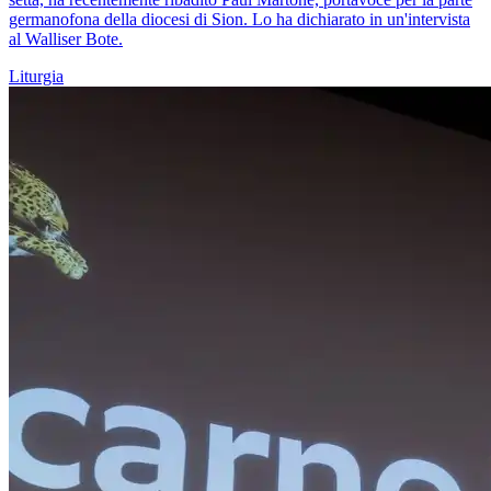
germanofona della diocesi di Sion. Lo ha dichiarato in un'intervista
al Walliser Bote.
Liturgia