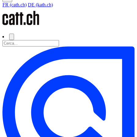
FR (cath.ch)
DE (kath.ch)