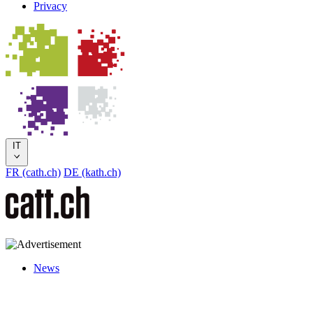
Privacy
IT
FR (cath.ch)
DE (kath.ch)
News