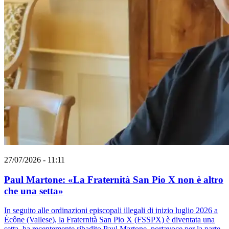
27/07/2026 - 11:11
Paul Martone: «La Fraternità San Pio X non è altro
che una setta»
In seguito alle ordinazioni episcopali illegali di inizio luglio 2026 a
Écône (Vallese), la Fraternità San Pio X (FSSPX) è diventata una
setta, ha recentemente ribadito Paul Martone, portavoce per la parte