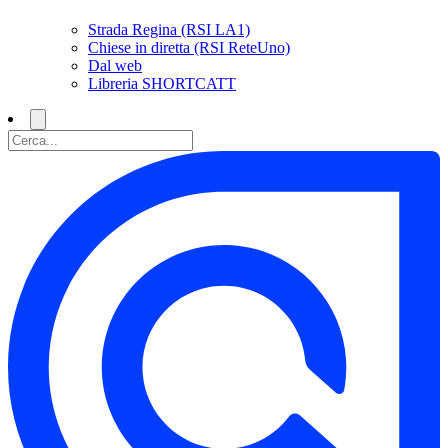
Strada Regina (RSI LA1)
Chiese in diretta (RSI ReteUno)
Dal web
Libreria SHORTCATT