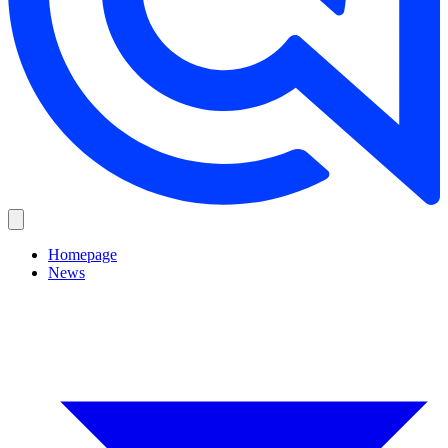
Homepage
News