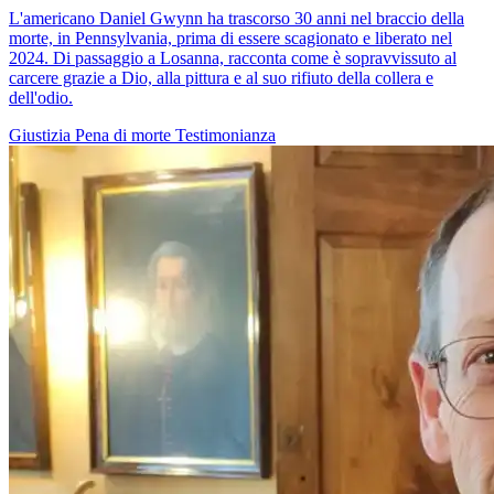
L'americano Daniel Gwynn ha trascorso 30 anni nel braccio della
morte, in Pennsylvania, prima di essere scagionato e liberato nel
2024. Di passaggio a Losanna, racconta come è sopravvissuto al
carcere grazie a Dio, alla pittura e al suo rifiuto della collera e
dell'odio.
Giustizia
Pena di morte
Testimonianza