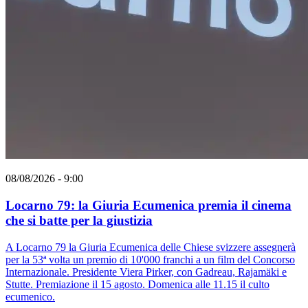
08/08/2026 - 9:00
Locarno 79: la Giuria Ecumenica premia il cinema
che si batte per la giustizia
A Locarno 79 la Giuria Ecumenica delle Chiese svizzere assegnerà
per la 53ª volta un premio di 10'000 franchi a un film del Concorso
Internazionale. Presidente Viera Pirker, con Gadreau, Rajamäki e
Stutte. Premiazione il 15 agosto. Domenica alle 11.15 il culto
ecumenico.