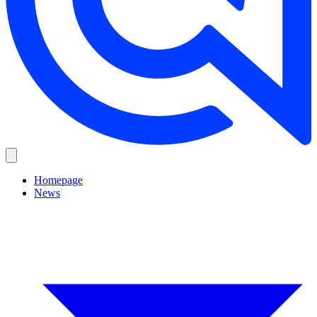
Homepage
News