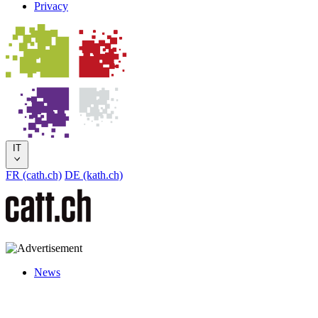
Privacy
IT
FR (cath.ch)
DE (kath.ch)
News