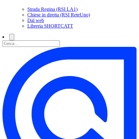
Strada Regina (RSI LA1)
Chiese in diretta (RSI ReteUno)
Dal web
Libreria SHORTCATT