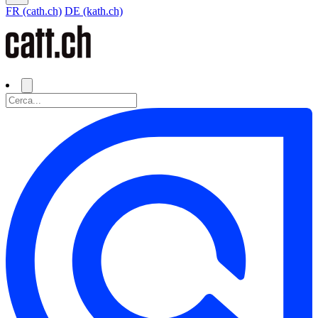
FR (cath.ch)
DE (kath.ch)