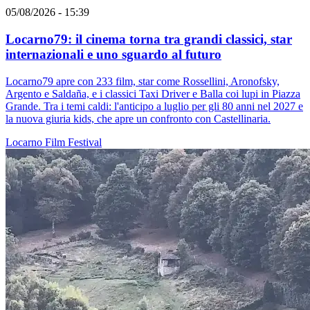
05/08/2026 - 15:39
Locarno79: il cinema torna tra grandi classici, star
internazionali e uno sguardo al futuro
Locarno79 apre con 233 film, star come Rossellini, Aronofsky,
Argento e Saldaña, e i classici Taxi Driver e Balla coi lupi in Piazza
Grande. Tra i temi caldi: l'anticipo a luglio per gli 80 anni nel 2027 e
la nuova giuria kids, che apre un confronto con Castellinaria.
Locarno
Film
Festival