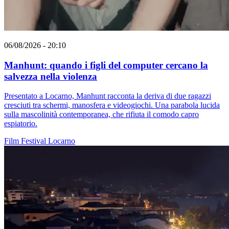
06/08/2026 - 20:10
Manhunt: quando i figli del computer cercano la
salvezza nella violenza
Presentato a Locarno, Manhunt racconta la deriva di due ragazzi
cresciuti tra schermi, manosfera e videogiochi. Una parabola lucida
sulla mascolinità contemporanea, che rifiuta il comodo capro
espiatorio.
Film
Festival
Locarno