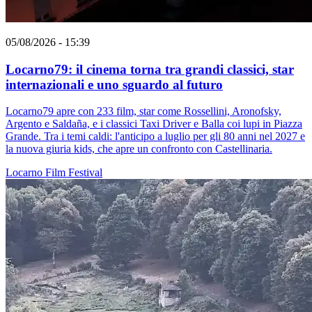
05/08/2026 - 15:39
Locarno79: il cinema torna tra grandi classici, star
internazionali e uno sguardo al futuro
Locarno79 apre con 233 film, star come Rossellini, Aronofsky,
Argento e Saldaña, e i classici Taxi Driver e Balla coi lupi in Piazza
Grande. Tra i temi caldi: l'anticipo a luglio per gli 80 anni nel 2027 e
la nuova giuria kids, che apre un confronto con Castellinaria.
Locarno
Film
Festival