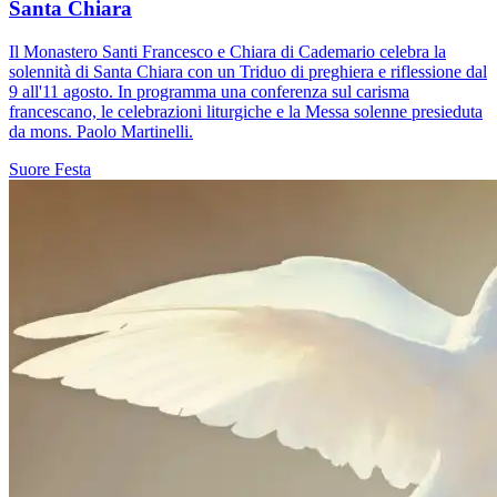
Santa Chiara
Il Monastero Santi Francesco e Chiara di Cademario celebra la
solennità di Santa Chiara con un Triduo di preghiera e riflessione dal
9 all'11 agosto. In programma una conferenza sul carisma
francescano, le celebrazioni liturgiche e la Messa solenne presieduta
da mons. Paolo Martinelli.
Suore
Festa