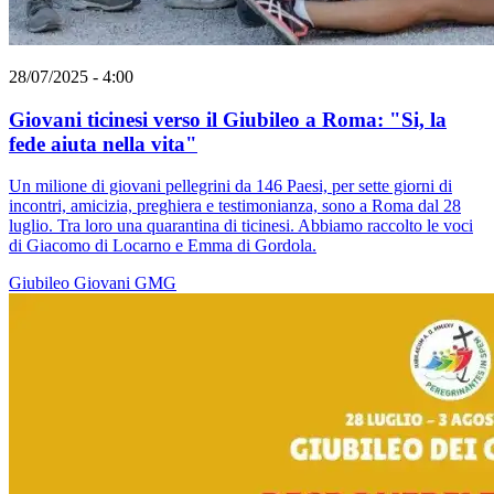
28/07/2025 - 4:00
Giovani ticinesi verso il Giubileo a Roma: "Si, la
fede aiuta nella vita"
Un milione di giovani pellegrini da 146 Paesi, per sette giorni di
incontri, amicizia, preghiera e testimonianza, sono a Roma dal 28
luglio. Tra loro una quarantina di ticinesi. Abbiamo raccolto le voci
di Giacomo di Locarno e Emma di Gordola.
Giubileo
Giovani
GMG