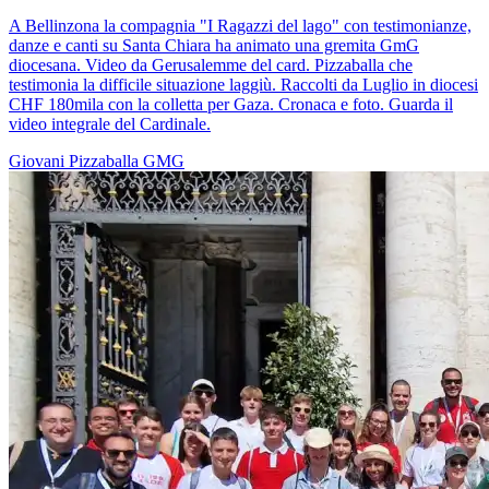
A Bellinzona la compagnia "I Ragazzi del lago" con testimonianze,
danze e canti su Santa Chiara ha animato una gremita GmG
diocesana. Video da Gerusalemme del card. Pizzaballa che
testimonia la difficile situazione laggiù. Raccolti da Luglio in diocesi
CHF 180mila con la colletta per Gaza. Cronaca e foto. Guarda il
video integrale del Cardinale.
Giovani
Pizzaballa
GMG