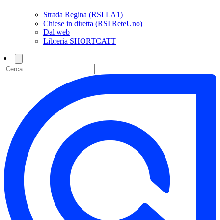
Strada Regina (RSI LA1)
Chiese in diretta (RSI ReteUno)
Dal web
Libreria SHORTCATT