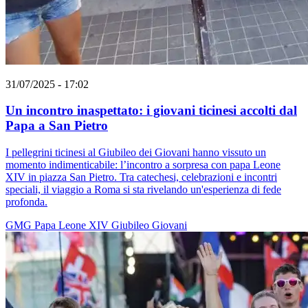
31/07/2025 - 17:02
Un incontro inaspettato: i giovani ticinesi accolti dal
Papa a San Pietro
I pellegrini ticinesi al Giubileo dei Giovani hanno vissuto un
momento indimenticabile: l’incontro a sorpresa con papa Leone
XIV in piazza San Pietro. Tra catechesi, celebrazioni e incontri
speciali, il viaggio a Roma si sta rivelando un'esperienza di fede
profonda.
GMG
Papa Leone XIV
Giubileo
Giovani