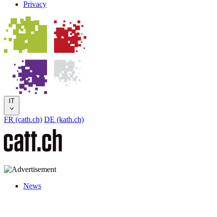
Privacy
IT
FR (cath.ch)
DE (kath.ch)
News