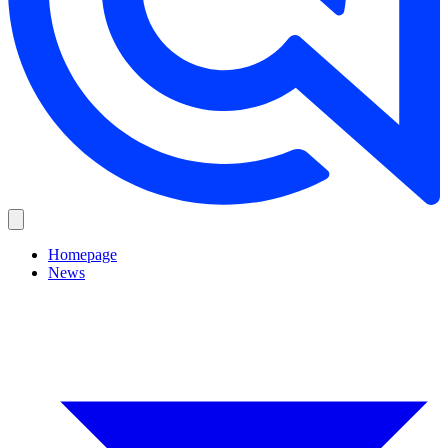
Homepage
News