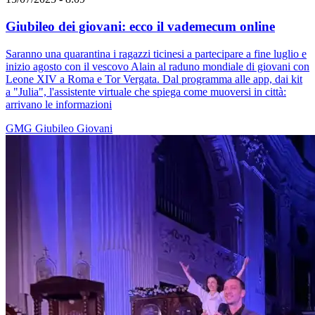
Giubileo dei giovani: ecco il vademecum online
Saranno una quarantina i ragazzi ticinesi a partecipare a fine luglio e
inizio agosto con il vescovo Alain al raduno mondiale di giovani con
Leone XIV a Roma e Tor Vergata. Dal programma alle app, dai kit
a "Julia", l'assistente virtuale che spiega come muoversi in città:
arrivano le informazioni
GMG
Giubileo
Giovani