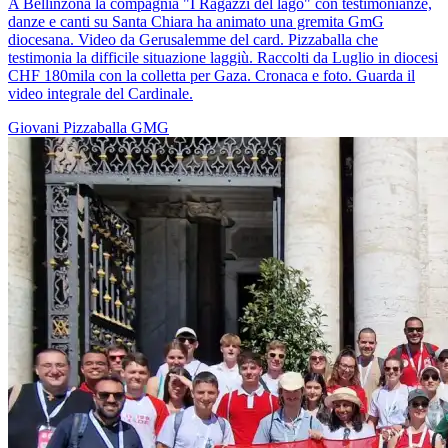
A Bellinzona la compagnia "I Ragazzi del lago" con testimonianze,
danze e canti su Santa Chiara ha animato una gremita GmG
diocesana. Video da Gerusalemme del card. Pizzaballa che
testimonia la difficile situazione laggiù. Raccolti da Luglio in diocesi
CHF 180mila con la colletta per Gaza. Cronaca e foto. Guarda il
video integrale del Cardinale.
Giovani
Pizzaballa
GMG