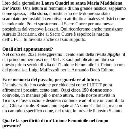
libro della giornalista
Laura Quadri
su
santa Maria Maddalena
De’ Pazzi
. Una lettura al femminile di una grande mistica: sappiamo
come spesso, nella storia, il misticismo delle donne sia stato
scambiato per instabilità emotiva, o attribuito a malesseri fisici come
le emicranie. Poi ci sposteremo al Sacro Cuore per una messa
presieduta dal vescovo Lazzeri. Qui ricorderemo anche monsignor
Aurelio Bacciarini, che al Sacro Cuore è sepolto: la nascita
dell’UFCT fu favorita anche dal suo supporto.
Quali altri appuntamenti?
Nel corso del 2021 festeggeremo i cento anni della rivista
Spighe
, il
cui primo numero uscì nel 1921. E sarà pubblicato un libro su
questo primo secolo di vita dell’Unione Femminile in Ticino, a cura
del giornalista Luigi Maffezzoli per la Armando Dadò Editore.
Fare memoria del passato, per guardare al futuro.
L’anniversario è occasione per chiedersi come l’UFCT potrà
affrontare i prossimi cento anni. Oggi
circa 150 donne
sono
coinvolte, in maniera più o meno attiva, nelle nostre attività in
Ticino, e l’associazione desidera continuare ad offrire un contributo
alla Chiesa locale. Rimaniamo legate all’Azione Cattolica, ma con
un cammino specifico come, del resto, lo prevede il nostro Statuto.
Qual è la specificità di un’Unione Femminile nel tempo
presente?