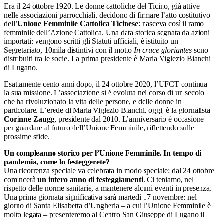
Era il 24 ottobre 1920. Le donne cattoliche del Ticino, già attive
nelle associazioni parrocchiali, decidono di firmare l’atto costitutivo
dell’
Unione Femminile Cattolica Ticinese
: nasceva così il ramo
femminile dell’Azione Cattolica. Una data storica segnata da azioni
importati: vengono scritti gli Statuti ufficiali, è istituito un
Segretariato, 10mila distintivi con il motto
In cruce gloriantes
sono
distribuiti tra le socie. La prima presidente è Maria Viglezio Bianchi
di Lugano.
Esattamente cento anni dopo, il 24 ottobre 2020, l’UFCT continua
la sua missione. L’associazione si è evoluta nel corso di un secolo
che ha rivoluzionato la vita delle persone, e delle donne in
particolare. L’erede di Maria Viglezio Bianchi, oggi, è la giornalista
Corinne Zaugg
, presidente dal 2010. L’anniversario è occasione
per guardare al futuro dell’Unione Femminile, riflettendo sulle
prossime sfide.
Un compleanno storico per l’Unione Femminile. In tempo di
pandemia, come lo festeggerete?
Una ricorrenza speciale va celebrata in modo speciale: dal 24 ottobre
comincerà
un intero anno di festeggiamenti
. Ci teniamo, nel
rispetto delle norme sanitarie, a mantenere alcuni eventi in presenza.
Una prima giornata significativa sarà martedì 17 novembre: nel
giorno di Santa Elisabetta d’Ungheria – a cui l’Unione Femminile è
molto legata – presenteremo al Centro San Giuseppe di Lugano il