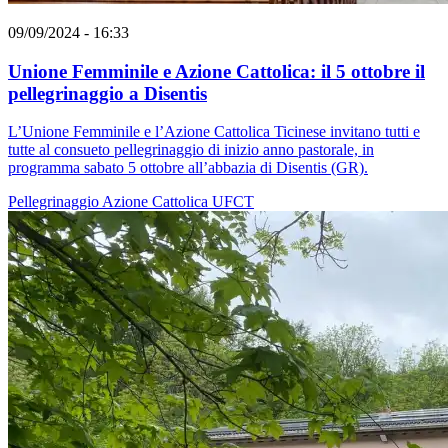
09/09/2024 - 16:33
Unione Femminile e Azione Cattolica: il 5 ottobre il
pellegrinaggio a Disentis
L’Unione Femminile e l’Azione Cattolica Ticinese invitano tutti e
tutte al consueto pellegrinaggio di inizio anno pastorale, in
programma sabato 5 ottobre all’abbazia di Disentis (GR).
Pellegrinaggio
Azione Cattolica
UFCT