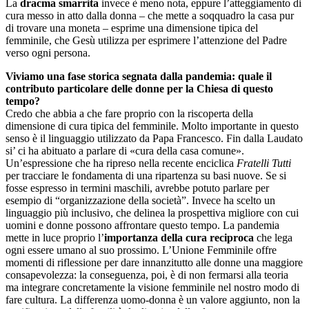
La
dracma smarrita
invece è meno nota, eppure l’atteggiamento di
cura messo in atto dalla donna – che mette a soqquadro la casa pur
di trovare una moneta – esprime una dimensione tipica del
femminile, che Gesù utilizza per esprimere l’attenzione del Padre
verso ogni persona.
Viviamo una fase storica segnata dalla pandemia: quale il
contributo particolare delle donne per la Chiesa di questo
tempo?
Credo che abbia a che fare proprio con la riscoperta della
dimensione di cura tipica del femminile. Molto importante in questo
senso è il linguaggio utilizzato da Papa Francesco. Fin dalla Laudato
si’ ci ha abituato a parlare di «cura della casa comune».
Un’espressione che ha ripreso nella recente enciclica
Fratelli Tutti
per tracciare le fondamenta di una ripartenza su basi nuove. Se si
fosse espresso in termini maschili, avrebbe potuto parlare per
esempio di “organizzazione della società”. Invece ha scelto un
linguaggio più inclusivo, che delinea la prospettiva migliore con cui
uomini e donne possono affrontare questo tempo. La pandemia
mette in luce proprio l’
importanza della cura reciproca
che lega
ogni essere umano al suo prossimo. L’Unione Femminile offre
momenti di riflessione per dare innanzitutto alle donne una maggiore
consapevolezza: la conseguenza, poi, è di non fermarsi alla teoria
ma integrare concretamente la visione femminile nel nostro modo di
fare cultura. La differenza uomo-donna è un valore aggiunto, non la