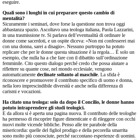
eseguire.
Quali sono i luoghi in cui preparare questo cambio di
mentalità?
Sicuramente i seminari, dove forse la questione non trova oggi
abbastanza spazio. Ascoltavo una teologa italiana, Paola Lazzarini,
in una trasmissione tv. Si parlava dell’eventualità di ordinare le
donne come sacerdoti, e un ospite diceva: «Non mi confesserei mai
con una donna, sarei a disagio». Nessuno purtroppo ha potuto
replicare che per le donne questa situazione è la regola… È solo un
esempio, che nulla ha a che fare con il dibattito sull’ordinazione
femminile. Cito questo dialogo perché credo che possa aiutare a
riflettere su quante cose, nel mondo ecclesiale, vengono
automaticamente
declinate soltanto al maschile
. La sfida è
riconoscere e promuovere il contributo specifico di uomo e donna,
nella loro imprescindibile diversità e anche nella differenza di
carismi e vocazioni.
Ha citato una teologa: solo da dopo il Concilio, le donne hanno
potuto intraprendere gli studi teologici.
E da allora si è aperta una pagina nuova. Il contributo delle teologhe
ha permesso di riscoprire figure dimenticate e di rileggere con occhi
nuovi molte vicende bibliche. Penso alle tre parabole della
misericordia: quelle del figliol prodigo e della pecorella smarrita
sono molto più conosciute, perché raccontano esperienze di uomini.