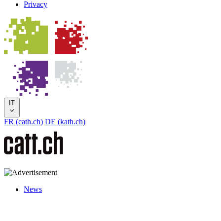
Privacy
IT
FR (cath.ch)
DE (kath.ch)
News