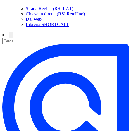
Strada Regina (RSI LA1)
Chiese in diretta (RSI ReteUno)
Dal web
Libreria SHORTCATT