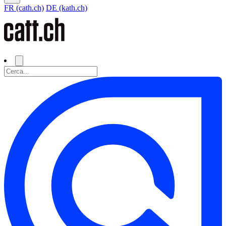
FR (cath.ch)
DE (kath.ch)