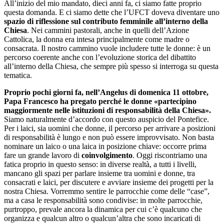
All’inizio del mio mandato, dieci anni fa, ci siamo fatte proprio
questa domanda. E ci siamo dette che l’UFCT doveva diventare uno
spazio di riflessione sul contributo femminile all’interno della
Chiesa
. Nei cammini pastorali, anche in quelli dell’Azione
Cattolica, la donna era intesa principalmente come madre o
consacrata. Il nostro cammino vuole includere tutte le donne: è un
percorso coerente anche con l’evoluzione storica del dibattito
all’interno della Chiesa, che sempre più spesso si interroga su questa
tematica.
Proprio pochi giorni fa, nell’Angelus di domenica 11 ottobre,
Papa Francesco ha pregato perché le donne «partecipino
maggiormente nelle istituzioni di responsabilità della Chiesa».
Siamo naturalmente d’accordo con questo auspicio del Pontefice.
Per i laici, sia uomini che donne, il percorso per arrivare a posizioni
di responsabilità è lungo e non può essere improvvisato. Non basta
nominare un laico o una laica in posizione chiave: occorre prima
fare un grande lavoro di
coinvolgimento
. Oggi riscontriamo una
fatica proprio in questo senso: in diverse realtà, a tutti i livelli,
mancano gli spazi per parlare insieme tra uomini e donne, tra
consacrati e laici, per discutere e avviare insieme dei progetti per la
nostra Chiesa. Vorremmo sentire le parrocchie come delle “case”,
ma a casa le responsabilità sono condivise: in molte parrocchie,
purtroppo, prevale ancora la dinamica per cui c’è qualcuno che
organizza e qualcun altro o qualcun’altra che sono incaricati di