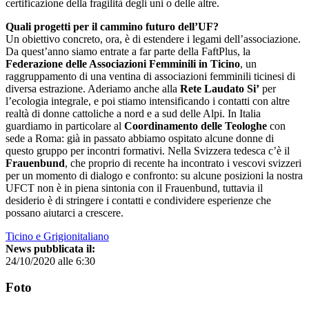
certificazione della fragilità degli uni o delle altre.
Quali progetti per il cammino futuro dell’UF?
Un obiettivo concreto, ora, è di estendere i legami dell’associazione.
Da quest’anno siamo entrate a far parte della FaftPlus, la
Federazione delle Associazioni Femminili in Ticino
, un
raggruppamento di una ventina di associazioni femminili ticinesi di
diversa estrazione. Aderiamo anche alla
Rete Laudato Si’
per
l’ecologia integrale, e poi stiamo intensificando i contatti con altre
realtà di donne cattoliche a nord e a sud delle Alpi. In Italia
guardiamo in particolare al
Coordinamento delle Teologhe
con
sede a Roma: già in passato abbiamo ospitato alcune donne di
questo gruppo per incontri formativi. Nella Svizzera tedesca c’è il
Frauenbund
, che proprio di recente ha incontrato i vescovi svizzeri
per un momento di dialogo e confronto: su alcune posizioni la nostra
UFCT non è in piena sintonia con il Frauenbund, tuttavia il
desiderio è di stringere i contatti e condividere esperienze che
possano aiutarci a crescere.
Ticino e Grigionitaliano
News pubblicata il:
24/10/2020 alle 6:30
Foto