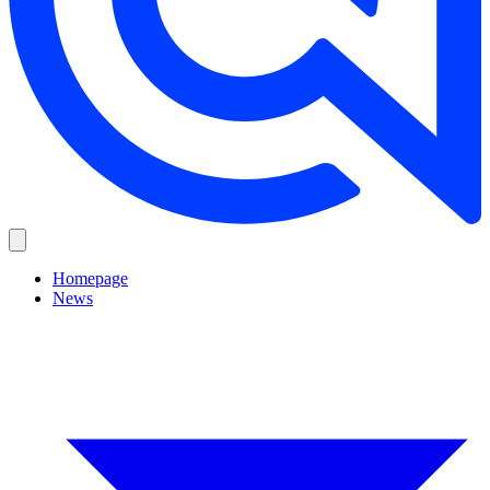
Homepage
News