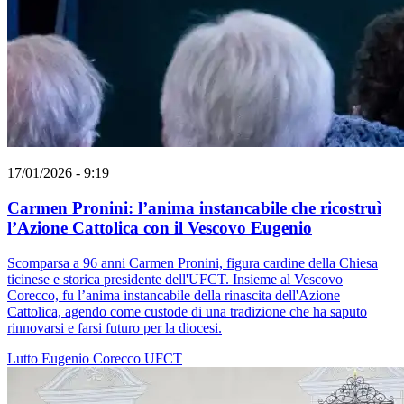
17/01/2026 - 9:19
Carmen Pronini: l’anima instancabile che ricostruì
l’Azione Cattolica con il Vescovo Eugenio
Scomparsa a 96 anni Carmen Pronini, figura cardine della Chiesa
ticinese e storica presidente dell'UFCT. Insieme al Vescovo
Corecco, fu l’anima instancabile della rinascita dell'Azione
Cattolica, agendo come custode di una tradizione che ha saputo
rinnovarsi e farsi futuro per la diocesi.
Lutto
Eugenio Corecco
UFCT