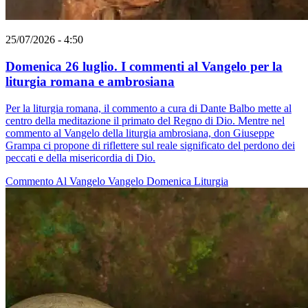
25/07/2026 - 4:50
Domenica 26 luglio. I commenti al Vangelo per la
liturgia romana e ambrosiana
Per la liturgia romana, il commento a cura di Dante Balbo mette al
centro della meditazione il primato del Regno di Dio. Mentre nel
commento al Vangelo della liturgia ambrosiana, don Giuseppe
Grampa ci propone di riflettere sul reale significato del perdono dei
peccati e della misericordia di Dio.
Commento Al Vangelo
Vangelo
Domenica
Liturgia