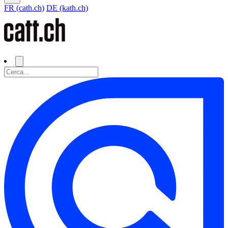
FR (cath.ch)
DE (kath.ch)