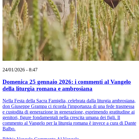
24/01/2026 - 8:47
Domenica 25 gennaio 2026: i commenti al Vangelo
della liturgia romana e ambrosiana
Nella Festa della Sacra Famiglia, celebrata dalla liturgia ambrosiana,
don Giuseppe Grampa ci ricorda l'importanza di una fede trasmessa
e custodita di generazione in generazione, esprimendo gratitudine ai
genitori, figure fondamentali nella crescita umana dei figli. Il
commento al Vangelo per la liturgia romana è invece a cura di Dante
Balbo.