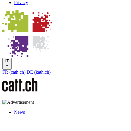
Privacy
IT
FR (cath.ch)
DE (kath.ch)
News