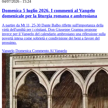
04/07/2026 - 15:24
Domenica 5 luglio 2026. I commenti al Vangelo
domenicale per la liturgia romana e ambrosiana
A partire da Mt 11, 25-30 Dante Balbo riflette sull'importanza della
virtù dell'umiltà per i cristiani. Don Giuseppe Grampa propone
invece per il Vangelo del calendario ambrosiano una riflessione sulla
povertà intesa come sobrietà e condivisione dei beni a favore del
prossimo.
Vangelo
Domenica
Commento Al Vangelo