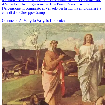
il Vangelo della liturgia romana della Prima Domenica dopo
l'Ascensione. Il commento al Vangelo per la liturgia ambrosiana è a
cura di don Giuseppe Grampa.
Commento Al Vangelo
Vangelo
Domenica