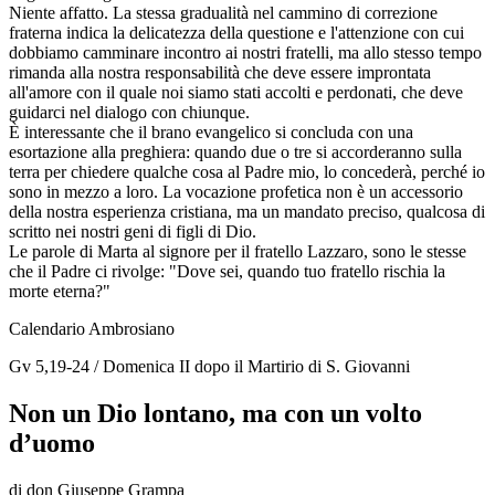
Niente affatto. La stessa gradualità nel cammino di correzione
fraterna indica la delicatezza della questione e l'attenzione con cui
dobbiamo camminare incontro ai nostri fratelli, ma allo stesso tempo
rimanda alla nostra responsabilità che deve essere improntata
all'amore con il quale noi siamo stati accolti e perdonati, che deve
guidarci nel dialogo con chiunque.
È interessante che il brano evangelico si concluda con una
esortazione alla preghiera: quando due o tre si accorderanno sulla
terra per chiedere qualche cosa al Padre mio, lo concederà, perché io
sono in mezzo a loro. La vocazione profetica non è un accessorio
della nostra esperienza cristiana, ma un mandato preciso, qualcosa di
scritto nei nostri geni di figli di Dio.
Le parole di Marta al signore per il fratello Lazzaro, sono le stesse
che il Padre ci rivolge: "Dove sei, quando tuo fratello rischia la
morte eterna?"
Calendario Ambrosiano
Gv 5,19-24 / Domenica II dopo il Martirio di S. Giovanni
Non un Dio lontano, ma con un volto
d’uomo
di don Giuseppe Grampa