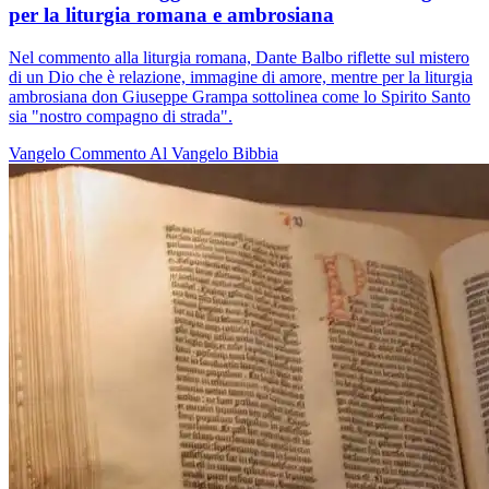
per la liturgia romana e ambrosiana
Nel commento alla liturgia romana, Dante Balbo riflette sul mistero
di un Dio che è relazione, immagine di amore, mentre per la liturgia
ambrosiana don Giuseppe Grampa sottolinea come lo Spirito Santo
sia "nostro compagno di strada".
Vangelo
Commento Al Vangelo
Bibbia