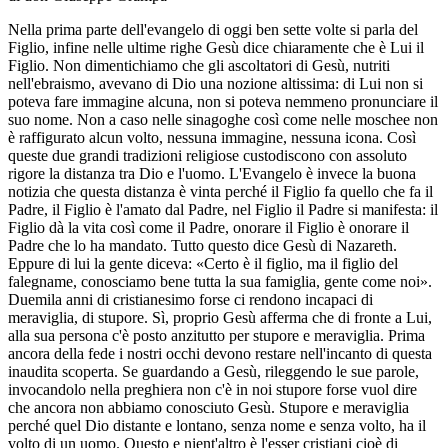
Nella prima parte dell'evangelo di oggi ben sette volte si parla del
Figlio, infine nelle ultime righe Gesù dice chiaramente che è Lui il
Figlio. Non dimentichiamo che gli ascoltatori di Gesù, nutriti
nell'ebraismo, avevano di Dio una nozione altissima: di Lui non si
poteva fare immagine alcuna, non si poteva nemmeno pronunciare il
suo nome. Non a caso nelle sinagoghe così come nelle moschee non
è raffigurato alcun volto, nessuna immagine, nessuna icona. Così
queste due grandi tradizioni religiose custodiscono con assoluto
rigore la distanza tra Dio e l'uomo. L'Evangelo è invece la buona
notizia che questa distanza è vinta perché il Figlio fa quello che fa il
Padre, il Figlio è l'amato dal Padre, nel Figlio il Padre si manifesta: il
Figlio dà la vita così come il Padre, onorare il Figlio è onorare il
Padre che lo ha mandato. Tutto questo dice Gesù di Nazareth.
Eppure di lui la gente diceva: «Certo è il figlio, ma il figlio del
falegname, conosciamo bene tutta la sua famiglia, gente come noi».
Duemila anni di cristianesimo forse ci rendono incapaci di
meraviglia, di stupore. Sì, proprio Gesù afferma che di fronte a Lui,
alla sua persona c'è posto anzitutto per stupore e meraviglia. Prima
ancora della fede i nostri occhi devono restare nell'incanto di questa
inaudita scoperta. Se guardando a Gesù, rileggendo le sue parole,
invocandolo nella preghiera non c'è in noi stupore forse vuol dire
che ancora non abbiamo conosciuto Gesù. Stupore e meraviglia
perché quel Dio distante e lontano, senza nome e senza volto, ha il
volto di un uomo. Questo e nient'altro è l'esser cristiani cioè di