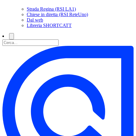
Strada Regina (RSI LA1)
Chiese in diretta (RSI ReteUno)
Dal web
Libreria SHORTCATT