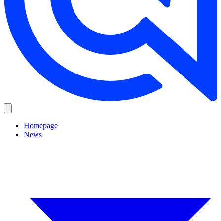
Homepage
News