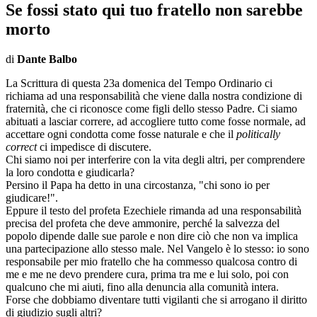
Se fossi stato qui tuo fratello non sarebbe
morto
di
Dante Balbo
La Scrittura di questa 23a domenica del Tempo Ordinario ci
richiama ad una responsabilità che viene dalla nostra condizione di
fraternità, che ci riconosce come figli dello stesso Padre. Ci siamo
abituati a lasciar correre, ad accogliere tutto come fosse normale, ad
accettare ogni condotta come fosse naturale e che il
politically
correct
ci impedisce di discutere.
Chi siamo noi per interferire con la vita degli altri, per comprendere
la loro condotta e giudicarla?
Persino il Papa ha detto in una circostanza, "chi sono io per
giudicare!".
Eppure il testo del profeta Ezechiele rimanda ad una responsabilità
precisa del profeta che deve ammonire, perché la salvezza del
popolo dipende dalle sue parole e non dire ciò che non va implica
una partecipazione allo stesso male. Nel Vangelo è lo stesso: io sono
responsabile per mio fratello che ha commesso qualcosa contro di
me e me ne devo prendere cura, prima tra me e lui solo, poi con
qualcuno che mi aiuti, fino alla denuncia alla comunità intera.
Forse che dobbiamo diventare tutti vigilanti che si arrogano il diritto
di giudizio sugli altri?