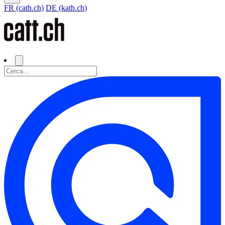
FR (cath.ch)
DE (kath.ch)