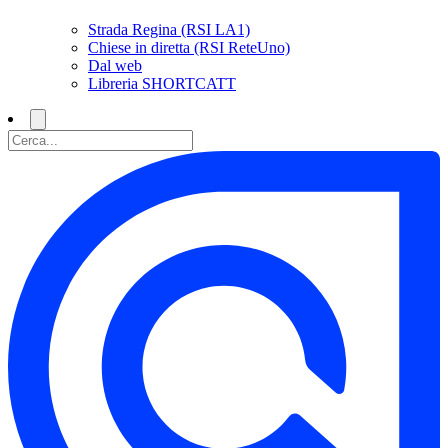
Strada Regina (RSI LA1)
Chiese in diretta (RSI ReteUno)
Dal web
Libreria SHORTCATT