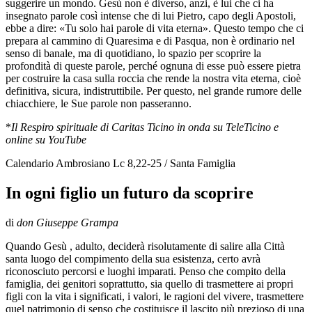
suggerire un mondo. Gesù non è diverso, anzi, è lui che ci ha
insegnato parole così intense che di lui Pietro, capo degli Apostoli,
ebbe a dire: «Tu solo hai parole di vita eterna». Questo tempo che ci
prepara al cammino di Quaresima e di Pasqua, non è ordinario nel
senso di banale, ma di quotidiano, lo spazio per scoprire la
profondità di queste parole, perché ognuna di esse può essere pietra
per costruire la casa sulla roccia che rende la nostra vita eterna, cioè
definitiva, sicura, indistruttibile. Per questo, nel grande rumore delle
chiacchiere, le Sue parole non passeranno.
*
Il Respiro spirituale di Caritas Ticino in onda su TeleTicino e
online su YouTube
Calendario Ambrosiano Lc 8,22-25 / Santa Famiglia
In ogni figlio un futuro da scoprire
di
don Giuseppe Grampa
Quando Gesù , adulto, deciderà risolutamente di salire alla Città
santa luogo del compimento della sua esistenza, certo avrà
riconosciuto percorsi e luoghi imparati. Penso che compito della
famiglia, dei genitori soprattutto, sia quello di trasmettere ai propri
figli con la vita i significati, i valori, le ragioni del vivere, trasmettere
quel patrimonio di senso che costituisce il lascito più prezioso di una