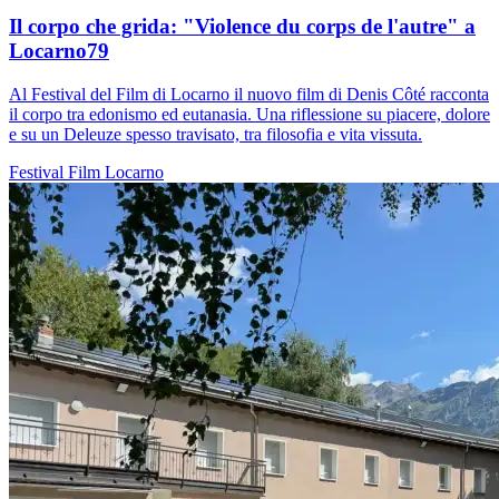
Il corpo che grida: "Violence du corps de l'autre" a
Locarno79
Al Festival del Film di Locarno il nuovo film di Denis Côté racconta
il corpo tra edonismo ed eutanasia. Una riflessione su piacere, dolore
e su un Deleuze spesso travisato, tra filosofia e vita vissuta.
Festival
Film
Locarno