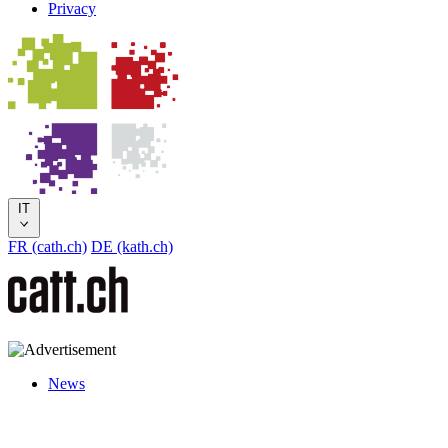
Privacy
IT
FR (cath.ch)
DE (kath.ch)
News