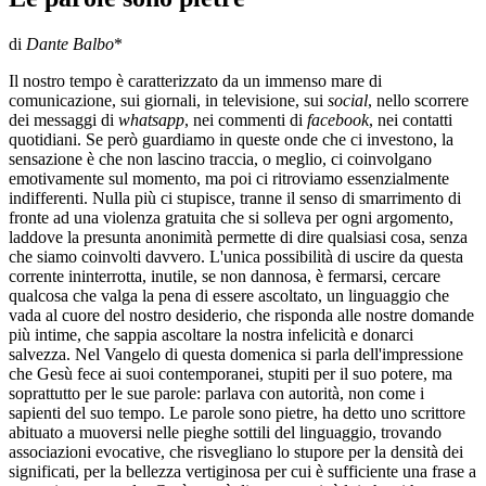
di
Dante Balbo
*
Il nostro tempo è caratterizzato da un immenso mare di
comunicazione, sui giornali, in televisione, sui
social
, nello scorrere
dei messaggi di
whatsapp
, nei commenti di
facebook
, nei contatti
quotidiani. Se però guardiamo in queste onde che ci investono, la
sensazione è che non lascino traccia, o meglio, ci coinvolgano
emotivamente sul momento, ma poi ci ritroviamo essenzialmente
indifferenti. Nulla più ci stupisce, tranne il senso di smarrimento di
fronte ad una violenza gratuita che si solleva per ogni argomento,
laddove la presunta anonimità permette di dire qualsiasi cosa, senza
che siamo coinvolti davvero. L'unica possibilità di uscire da questa
corrente ininterrotta, inutile, se non dannosa, è fermarsi, cercare
qualcosa che valga la pena di essere ascoltato, un linguaggio che
vada al cuore del nostro desiderio, che risponda alle nostre domande
più intime, che sappia ascoltare la nostra infelicità e donarci
salvezza. Nel Vangelo di questa domenica si parla dell'impressione
che Gesù fece ai suoi contemporanei, stupiti per il suo potere, ma
soprattutto per le sue parole: parlava con autorità, non come i
sapienti del suo tempo. Le parole sono pietre, ha detto uno scrittore
abituato a muoversi nelle pieghe sottili del linguaggio, trovando
associazioni evocative, che risvegliano lo stupore per la densità dei
significati, per la bellezza vertiginosa per cui è sufficiente una frase a