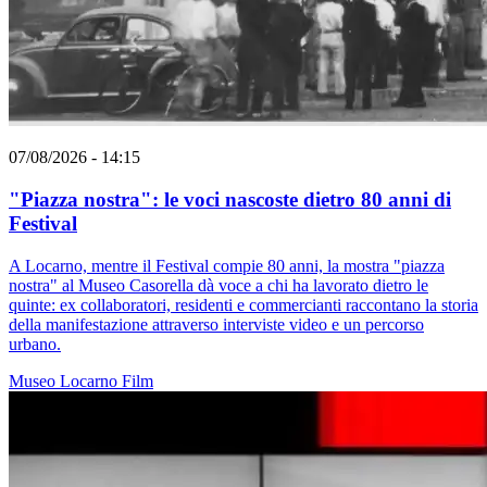
07/08/2026 - 14:15
"Piazza nostra": le voci nascoste dietro 80 anni di
Festival
A Locarno, mentre il Festival compie 80 anni, la mostra "piazza
nostra" al Museo Casorella dà voce a chi ha lavorato dietro le
quinte: ex collaboratori, residenti e commercianti raccontano la storia
della manifestazione attraverso interviste video e un percorso
urbano.
Museo
Locarno
Film