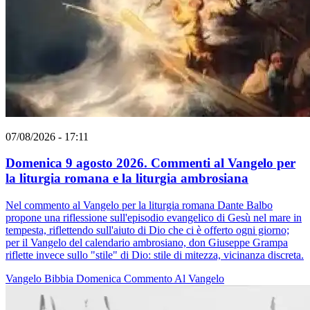
07/08/2026 - 17:11
Domenica 9 agosto 2026. Commenti al Vangelo per
la liturgia romana e la liturgia ambrosiana
Nel commento al Vangelo per la liturgia romana Dante Balbo
propone una riflessione sull'episodio evangelico di Gesù nel mare in
tempesta, riflettendo sull'aiuto di Dio che ci è offerto ogni giorno;
per il Vangelo del calendario ambrosiano, don Giuseppe Grampa
riflette invece sullo "stile" di Dio: stile di mitezza, vicinanza discreta.
Vangelo
Bibbia
Domenica
Commento Al Vangelo