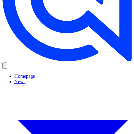
Homepage
News