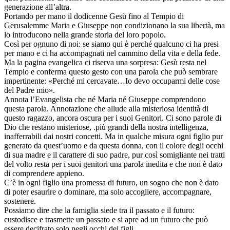
generazione all’altra.
Portando per mano il dodicenne Gesù fino al Tempio di
Gerusalemme Maria e Giuseppe non condizionano la sua libertà, ma
lo introducono nella grande storia del loro popolo.
Così per ognuno di noi: se siamo qui è perché qualcuno ci ha presi
per mano e ci ha accompagnati nel cammino della vita e della fede.
Ma la pagina evangelica ci riserva una sorpresa: Gesù resta nel
Tempio e conferma questo gesto con una parola che può sembrare
impertinente: «Perché mi cercavate…Io devo occuparmi delle cose
del Padre mio».
Annota l’Evangelista che né Maria né Giuseppe comprendono
questa parola. Annotazione che allude alla misteriosa identità di
questo ragazzo, ancora oscura per i suoi Genitori. Ci sono parole di
Dio che restano misteriose, .più grandi della nostra intelligenza,
inafferrabili dai nostri concetti. Ma in qualche misura ogni figlio pur
generato da quest’uomo e da questa donna, con il colore degli occhi
di sua madre e il carattere di suo padre, pur così somigliante nei tratti
del volto resta per i suoi genitori una parola inedita e che non è dato
di comprendere appieno.
C’è in ogni figlio una promessa di futuro, un sogno che non è dato
di poter esaurire o dominare, ma solo accogliere, accompagnare,
sostenere.
Possiamo dire che la famiglia siede tra il passato e il futuro:
custodisce e trasmette un passato e si apre ad un futuro che può
essere decifrato solo negli occhi dei figli.