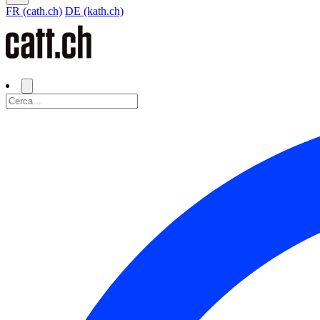
FR (cath.ch)
DE (kath.ch)