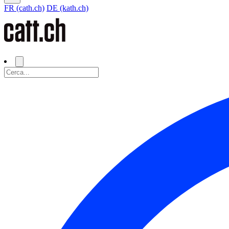
FR (cath.ch)
DE (kath.ch)