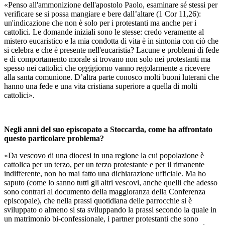
«Penso all'ammonizione dell'apostolo Paolo, esaminare sé stessi per
verificare se si possa mangiare e bere dall’altare (1 Cor 11,26):
un'indicazione che non è solo per i protestanti ma anche per i
cattolici. Le domande iniziali sono le stesse: credo veramente al
mistero eucaristico e la mia condotta di vita è in sintonia con ciò che
si celebra e che è presente nell'eucaristia? Lacune e problemi di fede
e di comportamento morale si trovano non solo nei protestanti ma
spesso nei cattolici che oggigiorno vanno regolarmente a ricevere
alla santa comunione. D’altra parte conosco molti buoni luterani che
hanno una fede e una vita cristiana superiore a quella di molti
cattolici».
Negli anni del suo episcopato a Stoccarda, come ha affrontato
questo particolare problema?
«Da vescovo di una diocesi in una regione la cui popolazione è
cattolica per un terzo, per un terzo protestante e per il rimanente
indifferente, non ho mai fatto una dichiarazione ufficiale. Ma ho
saputo (come lo sanno tutti gli altri vescovi, anche quelli che adesso
sono contrari al documento della maggioranza della Conferenza
episcopale), che nella prassi quotidiana delle parrocchie si è
sviluppato o almeno si sta sviluppando la prassi secondo la quale in
un matrimonio bi-confessionale, i partner protestanti che sono