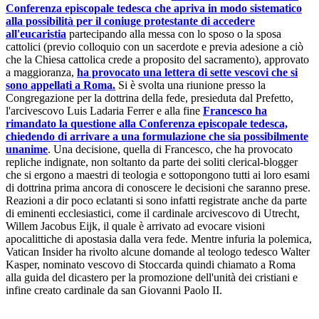
Conferenza episcopale tedesca che apriva in modo sistematico
alla possibilità per il coniuge protestante di accedere
all'eucaristia
partecipando alla messa con lo sposo o la sposa
cattolici (previo colloquio con un sacerdote e previa adesione a ciò
che la Chiesa cattolica crede a proposito del sacramento), approvato
a maggioranza,
ha provocato una lettera di sette vescovi che si
sono appellati a Roma.
Si è svolta una riunione presso la
Congregazione per la dottrina della fede, presieduta dal Prefetto,
l'arcivescovo Luis Ladaria Ferrer e alla fine
Francesco ha
rimandato la questione alla Conferenza episcopale tedesca,
chiedendo di arrivare a una formulazione che sia possibilmente
unanime
. Una decisione, quella di Francesco, che ha provocato
repliche indignate, non soltanto da parte dei soliti clerical-blogger
che si ergono a maestri di teologia e sottopongono tutti ai loro esami
di dottrina prima ancora di conoscere le decisioni che saranno prese.
Reazioni a dir poco eclatanti si sono infatti registrate anche da parte
di eminenti ecclesiastici, come il cardinale arcivescovo di Utrecht,
Willem Jacobus Eijk, il quale è arrivato ad evocare visioni
apocalittiche di apostasia dalla vera fede. Mentre infuria la polemica,
Vatican Insider ha rivolto alcune domande al teologo tedesco Walter
Kasper, nominato vescovo di Stoccarda quindi chiamato a Roma
alla guida del dicastero per la promozione dell'unità dei cristiani e
infine creato cardinale da san Giovanni Paolo II.