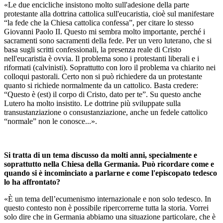
«Le due encicliche insistono molto sull'adesione della parte
protestante alla dottrina cattolica sull'eucaristia, cioè sul manifestare
“la fede che la Chiesa cattolica confessaˮ, per citare lo stesso
Giovanni Paolo II. Questo mi sembra molto importante, perché i
sacramenti sono sacramenti della fede. Per un vero luterano, che si
basa sugli scritti confessionali, la presenza reale di Cristo
nell'eucaristia è ovvia. Il problema sono i protestanti liberali e i
riformati (calvinisti). Soprattutto con loro il problema va chiarito nei
colloqui pastorali. Certo non si può richiedere da un protestante
quanto si richiede normalmente da un cattolico. Basta credere:
“Questo è (est) il corpo di Cristo, dato per te”. Su questo anche
Lutero ha molto insistito. Le dottrine più sviluppate sulla
transustanziazione o consustanziazione, anche un fedele cattolico
“normale” non le conosce...».
Si tratta di un tema discusso da molti anni, specialmente e
soprattutto nella Chiesa della Germania. Può ricordare come e
quando si è incominciato a parlarne e come l'episcopato tedesco
lo ha affrontato?
«È un tema dell’ecumenismo internazionale e non solo tedesco. In
questo contesto non è possibile ripercorrerne tutta la storia. Vorrei
solo dire che in Germania abbiamo una situazione particolare, che è