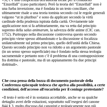
“Einzelfall” (caso particolare). Però la teoria del “Einzelfall” non è
una furba invenzione, ma è fondata in un testo conciliare, che
ultimamente risale a una teoria tomista secondo cui le regole generali
valgono “ut in pluribus” e sono da applicare secondo la virtù
cardinale della prudenza ispirata dalla carità. Ovviamente tale
applicazione non si fa arbitrariamente, ma va retta dal principio
supremo della
salus animarum
, la salvezza delle anime (CIC can.
1752). Purtroppo nella discussione controversa questo secondo
principio viene spesso abbandonato e la discussione si focalizza
unilateralmente sul primo principio, quello dell'unità della Chiesa.
Questo secondo principio non va ridotto a un argomento pastorale
(in un senso spesso superficiale) ma è fondato nella stessa teologia
sacramentale e pertanto non c’è il problema di una contrapposizione
fra dottrina e pastorale, ma di un appianamento fra due principi
dottrinali».
Che cosa pensa della bozza di documento pastorale della
Conferenza episcopale tedesca che apriva alla possibilità, a certe
condizioni, dell'accesso all'eucaristia per il coniuge protestante?
«Il testo è serio ed è in sostanza accettabile, anche se su qualche
dettaglio avrei delle esitazioni, soprattutto sull’esegesi del canone
844 § 3, molto discusso dai canonisti e teologicamente non più