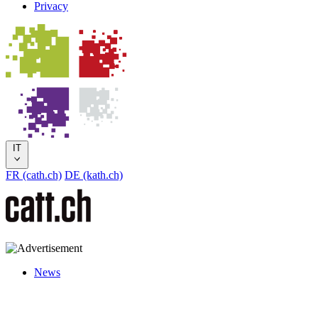
Privacy
IT
FR (cath.ch)
DE (kath.ch)
News