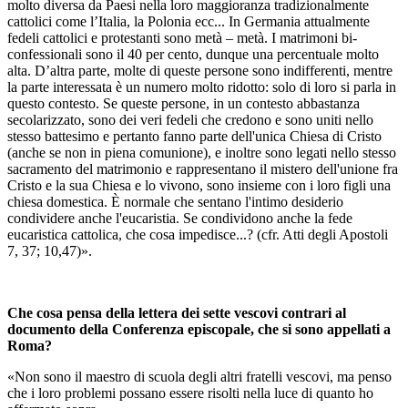
molto diversa da Paesi nella loro maggioranza tradizionalmente
cattolici come l’Italia, la Polonia ecc... In Germania attualmente
fedeli cattolici e protestanti sono metà – metà. I matrimoni bi-
confessionali sono il 40 per cento, dunque una percentuale molto
alta. D’altra parte, molte di queste persone sono indifferenti, mentre
la parte interessata è un numero molto ridotto: solo di loro si parla in
questo contesto. Se queste persone, in un contesto abbastanza
secolarizzato, sono dei veri fedeli che credono e sono uniti nello
stesso battesimo e pertanto fanno parte dell'unica Chiesa di Cristo
(anche se non in piena comunione), e inoltre sono legati nello stesso
sacramento del matrimonio e rappresentano il mistero dell'unione fra
Cristo e la sua Chiesa e lo vivono, sono insieme con i loro figli una
chiesa domestica. È normale che sentano l'intimo desiderio
condividere anche l'eucaristia. Se condividono anche la fede
eucaristica cattolica, che cosa impedisce...? (cfr. Atti degli Apostoli
7, 37; 10,47)».
Che cosa pensa della lettera dei sette vescovi contrari al
documento della Conferenza episcopale, che si sono appellati a
Roma?
«Non sono il maestro di scuola degli altri fratelli vescovi, ma penso
che i loro problemi possano essere risolti nella luce di quanto ho