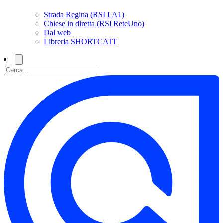
Strada Regina (RSI LA1)
Chiese in diretta (RSI ReteUno)
Dal web
Libreria SHORTCATT