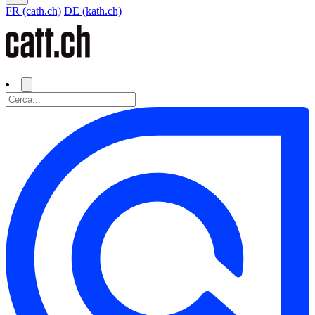
FR (cath.ch)
DE (kath.ch)