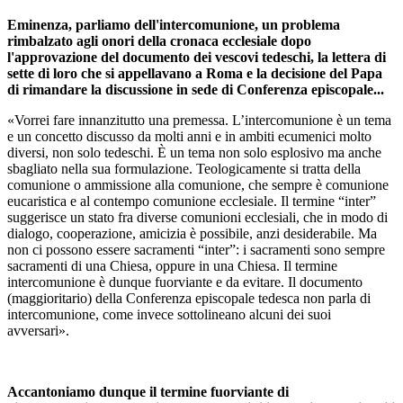
Eminenza, parliamo dell'intercomunione, un problema
rimbalzato agli onori della cronaca ecclesiale dopo
l'approvazione del documento dei vescovi tedeschi, la lettera di
sette di loro che si appellavano a Roma e la decisione del Papa
di rimandare la discussione in sede di Conferenza episcopale...
«Vorrei fare innanzitutto una premessa. L’intercomunione è un tema
e un concetto discusso da molti anni e in ambiti ecumenici molto
diversi, non solo tedeschi. È un tema non solo esplosivo ma anche
sbagliato nella sua formulazione. Teologicamente si tratta della
comunione o ammissione alla comunione, che sempre è comunione
eucaristica e al contempo comunione ecclesiale. Il termine “inter”
suggerisce un stato fra diverse comunioni ecclesiali, che in modo di
dialogo, cooperazione, amicizia è possibile, anzi desiderabile. Ma
non ci possono essere sacramenti “inter”: i sacramenti sono sempre
sacramenti di una Chiesa, oppure in una Chiesa. Il termine
intercomunione è dunque fuorviante e da evitare. Il documento
(maggioritario) della Conferenza episcopale tedesca non parla di
intercomunione, come invece sottolineano alcuni dei suoi
avversari».
Accantoniamo dunque il termine fuorviante di