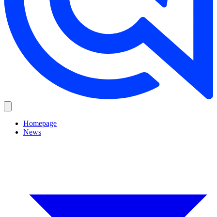
Homepage
News