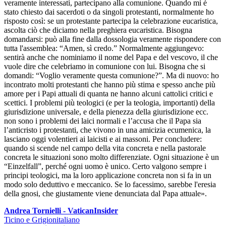
veramente interessati, partecipano alla comunione. Quando mi è
stato chiesto dai sacerdoti o da singoli protestanti, normalmente ho
risposto così: se un protestante partecipa la celebrazione eucaristica,
ascolta ciò che diciamo nella preghiera eucaristica. Bisogna
domandarsi: può alla fine dalla dossologia veramente rispondere con
tutta l'assemblea: “Amen, sì credo.” Normalmente aggiungevo:
sentirà anche che nominiamo il nome del Papa e del vescovo, il che
vuole dire che celebriamo in comunione con lui. Bisogna che si
domandi: “Voglio veramente questa comunione?ˮ. Ma di nuovo: ho
incontrato molti protestanti che hanno più stima e spesso anche più
amore per i Papi attuali di quanta ne hanno alcuni cattolici critici e
scettici. I problemi più teologici (e per la teologia, importanti) della
giurisdizione universale, e della pienezza della giurisdizione ecc.
non sono i problemi dei laici normali e l’accusa che il Papa sia
l’anticristo i protestanti, che vivono in una amicizia ecumenica, la
lasciano oggi volentieri ai laicisti e ai massoni. Per concludere:
quando si scende nel campo della vita concreta e nella pastorale
concreta le situazioni sono molto differenziate. Ogni situazione è un
“Einzelfall”, perché ogni uomo è unico. Certo valgono sempre i
principi teologici, ma la loro applicazione concreta non si fa in un
modo solo deduttivo e meccanico. Se lo facessimo, sarebbe l'eresia
della gnosi, che giustamente viene denunciata dal Papa attuale».
Andrea Tornielli - VaticanInsider
Ticino e Grigionitaliano