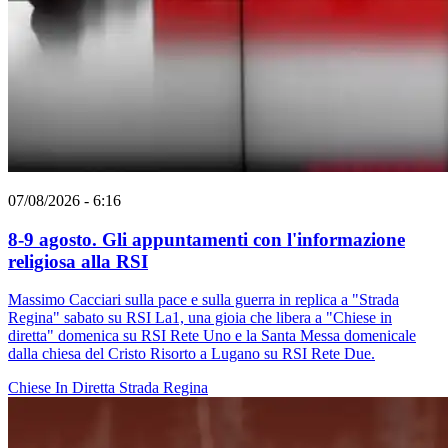
07/08/2026 - 6:16
8-9 agosto. Gli appuntamenti con l'informazione
religiosa alla RSI
Massimo Cacciari sulla pace e sulla guerra in replica a "Strada
Regina" sabato su RSI La1, una gioia che libera a "Chiese in
diretta" domenica su RSI Rete Uno e la Santa Messa domenicale
dalla chiesa del Cristo Risorto a Lugano su RSI Rete Due.
Chiese In Diretta
Strada Regina