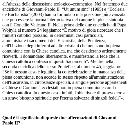
all’altezza della discussione teologico–ecumenica. Nel frattempo due
encicliche di Giovanni-Paolo II, “Ut unum sint” (1995) e “Ecclesia
de Eucharistiaˮ (2003) hanno formulato una posizione più avanzata
che può essere la norma interpretativa del canone in piena sintonia
con il Concilio Vaticano II. Nella prima delle due encicliche di Papa
Wojtyla al numero 24 leggiamo: “È motivo di gioia ricordare che i
ministri cattolici possano, in determinati casi particolari,
amministrare i sacramenti dell'Eucaristia, della Penitenza,
dell'Unzione degli infermi ad altri cristiani che non sono in piena
comunione con la Chiesa cattolica, ma che desiderano ardentemente
riceverli, li domandano liberamente, e manifestano la fede che la
Chiesa cattolica confessa in questi Sacramentiˮ. Mentre nella
seconda enciclica dello stesso Pontefice, al numero 45, leggiamo:
“Se in nessun caso è legittima la concelebrazione in mancanza della
piena comunione, non accade lo stesso rispetto all'amministrazione
dell'Eucaristia, in circostanze speciali, a singole persone appartenenti
a Chiese o Comunità ecclesiali non in piena comunione con la
Chiesa cattolica. In questo caso, infatti, l'obiettivo è di provvedere a
un grave bisogno spirituale per l'eterna salvezza di singoli fedeliˮ».
Qual è il significato di queste due affermazioni di Giovanni
Paolo II?