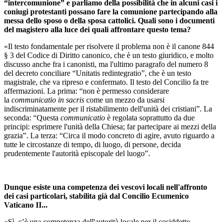
“intercomunioneˮ e parliamo della possibilità che in alcuni casi i
coniugi protestanti possano fare la comunione partecipando alla
messa dello sposo o della sposa cattolici. Quali sono i documenti
del magistero alla luce dei quali affrontare questo tema?
«Il testo fondamentale per risolvere il problema non è il canone 844
§ 3 del Codice di Diritto canonico, che è un testo giuridico, e molto
discusso anche fra i canonisti, ma l'ultimo paragrafo del numero 8
del decreto conciliare “Unitatis redintegratio”, che è un testo
magistrale, che va ripreso e confermato. Il testo del Concilio fa tre
affermazioni. La prima: “non è permesso considerare
la
communicatio in sacris
come un mezzo da usarsi
indiscriminatamente per il ristabilimento dell'unità dei cristianiˮ. La
seconda: “Questa
communicatio
è regolata soprattutto da due
principi: esprimere l'unità della Chiesa; far partecipare ai mezzi della
graziaˮ. La terza: “Circa il modo concreto di agire, avuto riguardo a
tutte le circostanze di tempo, di luogo, di persone, decida
prudentemente l'autorità episcopale del luogoˮ.
Dunque esiste una competenza dei vescovi locali nell'affronto
dei casi particolari, stabilita già dal Concilio Ecumenico
Vaticano II...
«Sì, c’è una competenza dell'autorità locale per il cosiddetto