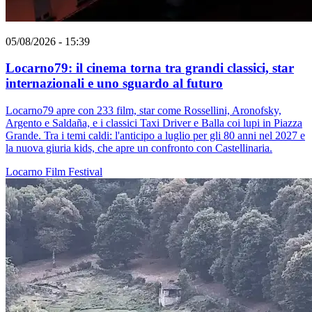
05/08/2026 - 15:39
Locarno79: il cinema torna tra grandi classici, star
internazionali e uno sguardo al futuro
Locarno79 apre con 233 film, star come Rossellini, Aronofsky,
Argento e Saldaña, e i classici Taxi Driver e Balla coi lupi in Piazza
Grande. Tra i temi caldi: l'anticipo a luglio per gli 80 anni nel 2027 e
la nuova giuria kids, che apre un confronto con Castellinaria.
Locarno
Film
Festival