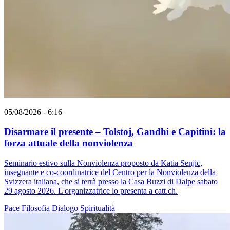
05/08/2026 - 6:16
Disarmare il presente – Tolstoj, Gandhi e Capitini: la
forza attuale della nonviolenza
Seminario estivo sulla Nonviolenza proposto da Katia Senjic,
insegnante e co-coordinatrice del Centro per la Nonviolenza della
Svizzera italiana, che si terrà presso la Casa Buzzi di Dalpe sabato
29 agosto 2026. L'organizzatrice lo presenta a catt.ch.
Pace
Filosofia
Dialogo
Spiritualità