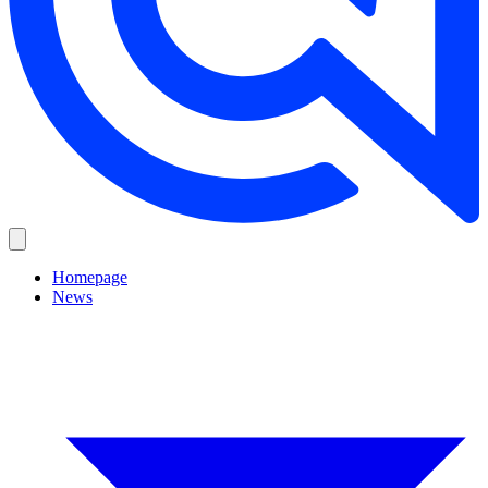
Homepage
News