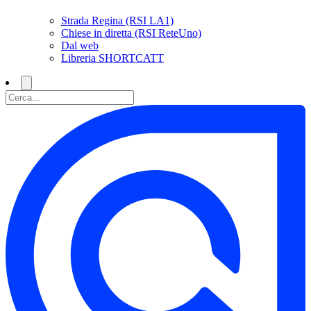
Strada Regina (RSI LA1)
Chiese in diretta (RSI ReteUno)
Dal web
Libreria SHORTCATT