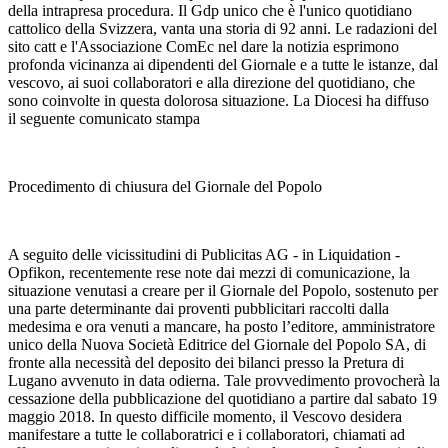
della intrapresa procedura. Il Gdp unico che è l'unico quotidiano
cattolico della Svizzera, vanta una storia di 92 anni. Le radazioni del
sito catt e l'Associazione ComEc nel dare la notizia esprimono
profonda vicinanza ai dipendenti del Giornale e a tutte le istanze, dal
vescovo, ai suoi collaboratori e alla direzione del quotidiano, che
sono coinvolte in questa dolorosa situazione. La Diocesi ha diffuso
il seguente comunicato stampa
Procedimento di chiusura del Giornale del Popolo
A seguito delle vicissitudini di Publicitas AG - in Liquidation -
Opfikon, recentemente rese note dai mezzi di comunicazione, la
situazione venutasi a creare per il Giornale del Popolo, sostenuto per
una parte determinante dai proventi pubblicitari raccolti dalla
medesima e ora venuti a mancare, ha posto l’editore, amministratore
unico della Nuova Società Editrice del Giornale del Popolo SA, di
fronte alla necessità del deposito dei bilanci presso la Pretura di
Lugano avvenuto in data odierna. Tale provvedimento provocherà la
cessazione della pubblicazione del quotidiano a partire dal sabato 19
maggio 2018. In questo difficile momento, il Vescovo desidera
manifestare a tutte le collaboratrici e i collaboratori, chiamati ad