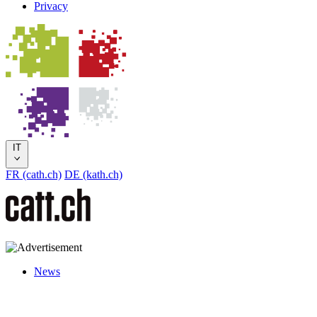
Privacy
IT
FR (cath.ch)
DE (kath.ch)
News