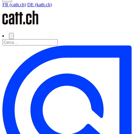
FR (cath.ch)
DE (kath.ch)