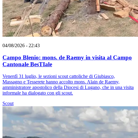
04/08/2026 - 22:43
Campo Blenio: mons. de Raemy in visita al Campo
Cantonale BesTIale
Venerdì 31 luglio, le sezioni scout cattoliche di Giubiasco,
Massagno e Tesserete hanno accolto mons. Alain de Raemy,
amministratore apostolico della Diocesi di Lugano, che in una visita
informale ha dialogato con gli scout.
Scout