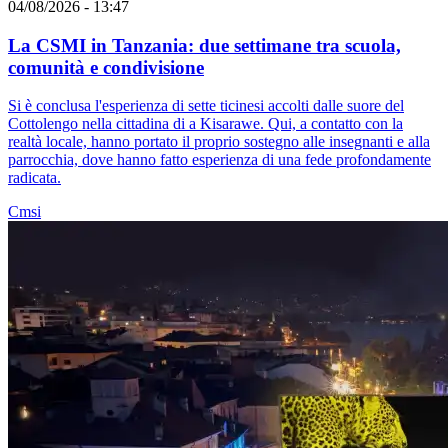
04/08/2026 - 13:47
La CSMI in Tanzania: due settimane tra scuola,
comunità e condivisione
Si è conclusa l'esperienza di sette ticinesi accolti dalle suore del
Cottolengo nella cittadina di a Kisarawe. Qui, a contatto con la
realtà locale, hanno portato il proprio sostegno alle insegnanti e alla
parrocchia, dove hanno fatto esperienza di una fede profondamente
radicata.
Cmsi