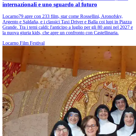
internazionali e uno sguardo al futuro
Locarno79 apre con 233 film, star come Rossellini, Aronofsky,
Argento e Saldaña, e i classici Taxi Driver e Balla coi lupi in Piazza
Grande. Tra i temi caldi: l'anticipo a luglio per gli 80 anni nel 2027 e
la nuova giuria kids, che apre un confronto con Castellinaria.
Locarno
Film
Festival