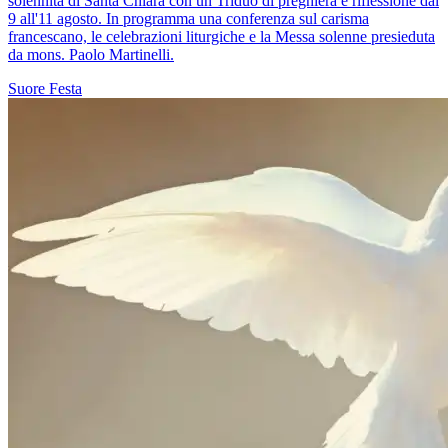
solennità di Santa Chiara con un Triduo di preghiera e riflessione dal
9 all'11 agosto. In programma una conferenza sul carisma
francescano, le celebrazioni liturgiche e la Messa solenne presieduta
da mons. Paolo Martinelli.
Suore
Festa