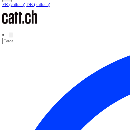
FR (cath.ch)
DE (kath.ch)