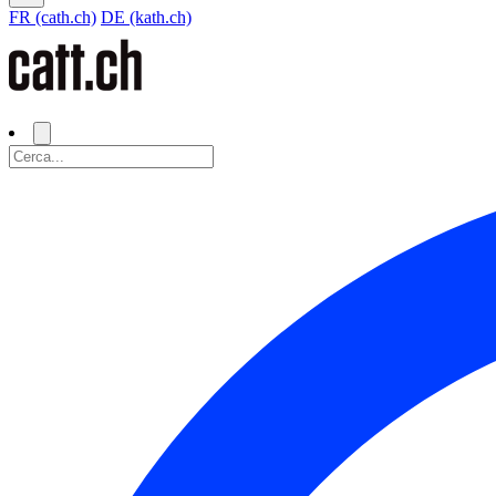
FR (cath.ch)
DE (kath.ch)