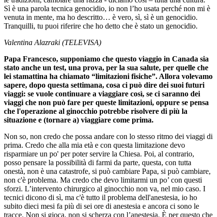
Sì è una parola tecnica genocidio, io non l’ho usata perché non mi è
venuta in mente, ma ho descritto… è vero, sì, sì è un genocidio.
Tranquilli, tu puoi riferire che ho detto che è stato un genocidio.
Valentina Alazraki (TELEVISA)
Papa Francesco, supponiamo che questo viaggio in Canada sia
stato anche un test, una prova, per la sua salute, per quelle che
lei stamattina ha chiamato “limitazioni fisiche”. Allora volevamo
sapere, dopo questa settimana, cosa ci può dire dei suoi futuri
viaggi: se vuole continuare a viaggiare così, se ci saranno dei
viaggi che non può fare per queste limitazioni, oppure se pensa
che l'operazione al ginocchio potrebbe risolvere di più la
situazione e (tornare a) viaggiare come prima.
Non so, non credo che possa andare con lo stesso ritmo dei viaggi di
prima. Credo che alla mia età e con questa limitazione devo
risparmiare un po' per poter servire la Chiesa. Poi, al contrario,
posso pensare la possibilità di farmi da parte, questa, con tutta
onestà, non è una catastrofe, si può cambiare Papa, si può cambiare,
non c'è problema. Ma credo che devo limitarmi un po’ con questi
sforzi. L’intervento chirurgico al ginocchio non va, nel mio caso. I
tecnici dicono di sì, ma c'è tutto il problema dell'anestesia, io ho
subito dieci mesi fa più di sei ore di anestesia e ancora ci sono le
tracce. Non si gioca, non si scherza con l’anestesia. È per questo che