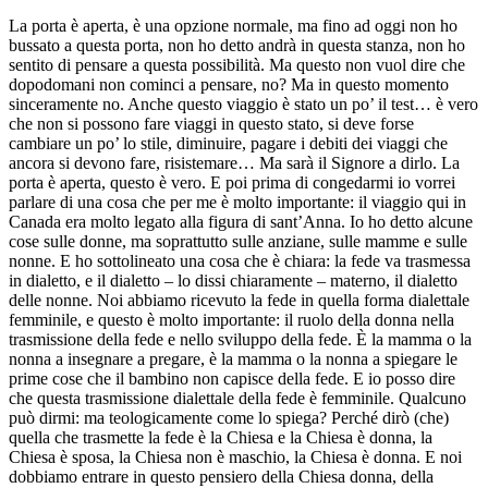
La porta è aperta, è una opzione normale, ma fino ad oggi non ho
bussato a questa porta, non ho detto andrà in questa stanza, non ho
sentito di pensare a questa possibilità. Ma questo non vuol dire che
dopodomani non cominci a pensare, no? Ma in questo momento
sinceramente no. Anche questo viaggio è stato un po’ il test… è vero
che non si possono fare viaggi in questo stato, si deve forse
cambiare un po’ lo stile, diminuire, pagare i debiti dei viaggi che
ancora si devono fare, risistemare… Ma sarà il Signore a dirlo. La
porta è aperta, questo è vero. E poi prima di congedarmi io vorrei
parlare di una cosa che per me è molto importante: il viaggio qui in
Canada era molto legato alla figura di sant’Anna. Io ho detto alcune
cose sulle donne, ma soprattutto sulle anziane, sulle mamme e sulle
nonne. E ho sottolineato una cosa che è chiara: la fede va trasmessa
in dialetto, e il dialetto – lo dissi chiaramente – materno, il dialetto
delle nonne. Noi abbiamo ricevuto la fede in quella forma dialettale
femminile, e questo è molto importante: il ruolo della donna nella
trasmissione della fede e nello sviluppo della fede. È la mamma o la
nonna a insegnare a pregare, è la mamma o la nonna a spiegare le
prime cose che il bambino non capisce della fede. E io posso dire
che questa trasmissione dialettale della fede è femminile. Qualcuno
può dirmi: ma teologicamente come lo spiega? Perché dirò (che)
quella che trasmette la fede è la Chiesa e la Chiesa è donna, la
Chiesa è sposa, la Chiesa non è maschio, la Chiesa è donna. E noi
dobbiamo entrare in questo pensiero della Chiesa donna, della