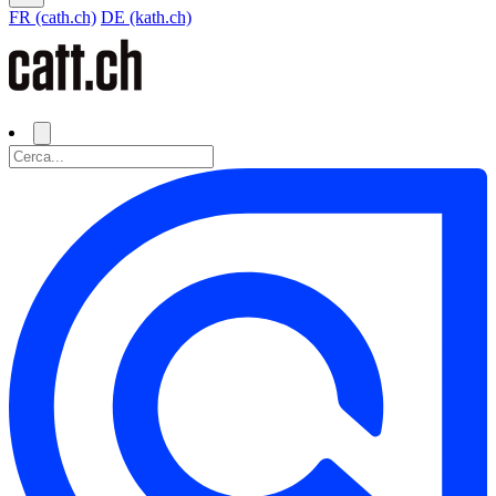
FR (cath.ch)
DE (kath.ch)