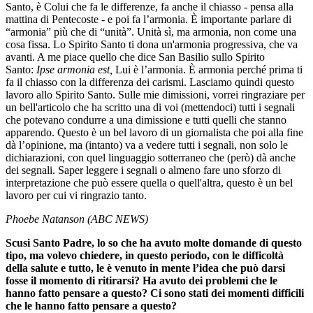
Santo, è Colui che fa le differenze, fa anche il chiasso - pensa alla
mattina di Pentecoste - e poi fa l’armonia. È importante parlare di
“armonia” più che di “unità”. Unità sì, ma armonia, non come una
cosa fissa. Lo Spirito Santo ti dona un'armonia progressiva, che va
avanti. A me piace quello che dice San Basilio sullo Spirito
Santo:
Ipse armonia est,
Lui è l’armonia. È armonia perché prima ti
fa il chiasso con la differenza dei carismi. Lasciamo quindi questo
lavoro allo Spirito Santo. Sulle mie dimissioni, vorrei ringraziare per
un bell'articolo che ha scritto una di voi (mettendoci) tutti i segnali
che potevano condurre a una dimissione e tutti quelli che stanno
apparendo. Questo è un bel lavoro di un giornalista che poi alla fine
dà l’opinione, ma (intanto) va a vedere tutti i segnali, non solo le
dichiarazioni, con quel linguaggio sotterraneo che (però) dà anche
dei segnali. Saper leggere i segnali o almeno fare uno sforzo di
interpretazione che può essere quella o quell'altra, questo è un bel
lavoro per cui vi ringrazio tanto.
Phoebe Natanson (ABC NEWS)
Scusi Santo Padre, lo so che ha avuto molte domande di questo
tipo, ma volevo chiedere, in questo periodo, con le difficoltà
della salute e tutto, le è venuto in mente l’idea che può darsi
fosse il momento di ritirarsi? Ha avuto dei problemi che le
hanno fatto pensare a questo? Ci sono stati dei momenti difficili
che le hanno fatto pensare a questo?