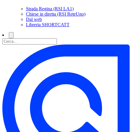
Strada Regina (RSI LA1)
Chiese in diretta (RSI ReteUno)
Dal web
Libreria SHORTCATT