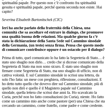
spiritualità papale. Per questo non c’è confronto fra spiritualità
gesuita e spiritualità papale, perché questa seconda non esiste. Hai
capito?
Severina Elisabeth Bartonitschek (CIC)
Ieri ha anche parlato della fraternità della Chiesa, una
comunità che sa ascoltare ed entrare in dialogo, che promuove
una qualità buona delle relazioni. Ma qualche giorno fa c’è
stata la dichiarazione della Santa Sede sul Cammino sinodale
della Germania, (un testo) senza firma. Pensa che questo modo
di comunicare contribuisce oppure è un ostacolo per il dialogo?
Prima di tutto, quel comunicato lo ha fatto la Segreteria di Stato… è
stato uno sbaglio non dirlo… credo che si dicesse comunicato della
Segreteria di Stato ma non sono sicuro. È stato uno sbaglio non
firmare come Segreteria di Stato, ma uno sbaglio di ufficio, non di
cattiva volontà. E sul Cammino sinodale io scrissi una lettera, da
solo l'ho fatta: un mese con preghiera, riflessione, consultazioni. E
ho detto tutto quello che dovevo dire sul Cammino sinodale, più di
quello non dirò e quello è il Magistero papale sul Cammino
sinodale, quella lettera che scrissi due anni fa. Ho scavalcato la
Curia, perché non ho fatto consultazioni (in Curia), niente. Ho fatto
come un cammino mio anche come pastore (per) una Chiesa che sta
cercando un cammino, come fratello, come padre e come credente.