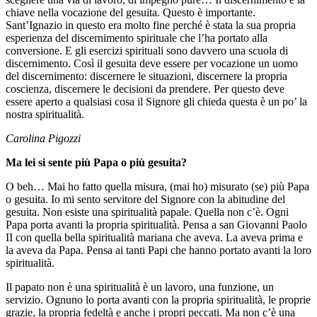
chiave nella vocazione del gesuita. Questo è importante.
Sant’Ignazio in questo era molto fine perché è stata la sua propria
esperienza del discernimento spirituale che l’ha portato alla
conversione. E gli esercizi spirituali sono davvero una scuola di
discernimento. Così il gesuita deve essere per vocazione un uomo
del discernimento: discernere le situazioni, discernere la propria
coscienza, discernere le decisioni da prendere. Per questo deve
essere aperto a qualsiasi cosa il Signore gli chieda questa è un po’ la
nostra spiritualità.
Carolina Pigozzi
Ma lei si sente più Papa o più gesuita?
O beh… Mai ho fatto quella misura, (mai ho) misurato (se) più Papa
o gesuita. Io mi sento servitore del Signore con la abitudine del
gesuita. Non esiste una spiritualità papale. Quella non c’è. Ogni
Papa porta avanti la propria spiritualità. Pensa a san Giovanni Paolo
II con quella bella spiritualità mariana che aveva. La aveva prima e
la aveva da Papa. Pensa ai tanti Papi che hanno portato avanti la loro
spiritualità.
Il papato non è una spiritualità è un lavoro, una funzione, un
servizio. Ognuno lo porta avanti con la propria spiritualità, le proprie
grazie, la propria fedeltà e anche i propri peccati. Ma non c’è una