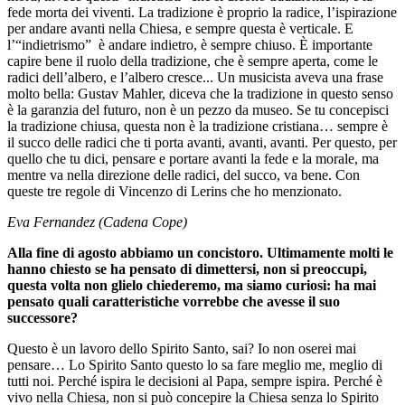
fede morta dei viventi. La tradizione è proprio la radice, l’ispirazione
per andare avanti nella Chiesa, e sempre questa è verticale. E
l’“indietrismo” è andare indietro, è sempre chiuso. È importante
capire bene il ruolo della tradizione, che è sempre aperta, come le
radici dell’albero, e l’albero cresce... Un musicista aveva una frase
molto bella: Gustav Mahler, diceva che la tradizione in questo senso
è la garanzia del futuro, non è un pezzo da museo. Se tu concepisci
la tradizione chiusa, questa non è la tradizione cristiana… sempre è
il succo delle radici che ti porta avanti, avanti, avanti. Per questo, per
quello che tu dici, pensare e portare avanti la fede e la morale, ma
mentre va nella direzione delle radici, del succo, va bene. Con
queste tre regole di Vincenzo di Lerins che ho menzionato.
Eva Fernandez (Cadena Cope)
Alla fine di agosto abbiamo un concistoro. Ultimamente molti le
hanno chiesto se ha pensato di dimettersi, non si preoccupi,
questa volta non glielo chiederemo, ma siamo curiosi: ha mai
pensato quali caratteristiche vorrebbe che avesse il suo
successore?
Questo è un lavoro dello Spirito Santo, sai? Io non oserei mai
pensare… Lo Spirito Santo questo lo sa fare meglio me, meglio di
tutti noi. Perché ispira le decisioni al Papa, sempre ispira. Perché è
vivo nella Chiesa, non si può concepire la Chiesa senza lo Spirito