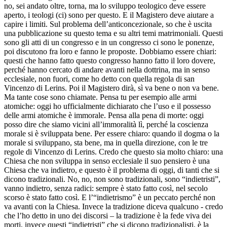
no, sei andato oltre, torna, ma lo sviluppo teologico deve essere
aperto, i teologi (ci) sono per questo. E il Magistero deve aiutare a
capire i limiti. Sul problema dell’anticoncezionale, so che è uscita
una pubblicazione su questo tema e su altri temi matrimoniali. Questi
sono gli atti di un congresso e in un congresso ci sono le ponenze,
poi discutono fra loro e fanno le proposte. Dobbiamo essere chiari:
questi che hanno fatto questo congresso hanno fatto il loro dovere,
perché hanno cercato di andare avanti nella dottrina, ma in senso
ecclesiale, non fuori, come ho detto con quella regola di san
Vincenzo di Lerins. Poi il Magistero dirà, sì va bene o non va bene.
Ma tante cose sono chiamate. Pensa tu per esempio alle armi
atomiche: oggi ho ufficialmente dichiarato che l’uso e il possesso
delle armi atomiche è immorale. Pensa alla pena di morte: oggi
posso dire che siamo vicini all’immoralità lì, perché la coscienza
morale si è sviluppata bene. Per essere chiaro: quando il dogma o la
morale si sviluppano, sta bene, ma in quella direzione, con le tre
regole di Vincenzo di Lerins. Credo che questo sia molto chiaro: una
Chiesa che non sviluppa in senso ecclesiale il suo pensiero è una
Chiesa che va indietro, e questo è il problema di oggi, di tanti che si
dicono tradizionali. No, no, non sono tradizionali, sono “indietristi”,
vanno indietro, senza radici: sempre è stato fatto così, nel secolo
scorso è stato fatto così. E l’“indietrismo” è un peccato perché non
va avanti con la Chiesa. Invece la tradizione diceva qualcuno - credo
che l’ho detto in uno dei discorsi – la tradizione è la fede viva dei
morti, invece questi “indietristi” che si dicono tradizionalisti, è la