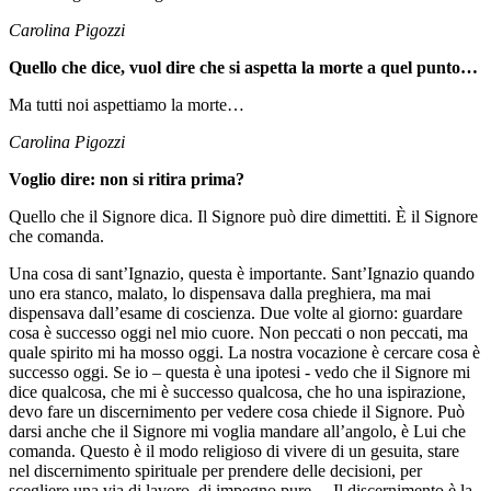
Carolina Pigozzi
Quello che dice, vuol dire che si aspetta la morte a quel punto…
Ma tutti noi aspettiamo la morte…
Carolina Pigozzi
Voglio dire: non si ritira prima?
Quello che il Signore dica. Il Signore può dire dimettiti. È il Signore
che comanda.
Una cosa di sant’Ignazio, questa è importante. Sant’Ignazio quando
uno era stanco, malato, lo dispensava dalla preghiera, ma mai
dispensava dall’esame di coscienza. Due volte al giorno: guardare
cosa è successo oggi nel mio cuore. Non peccati o non peccati, ma
quale spirito mi ha mosso oggi. La nostra vocazione è cercare cosa è
successo oggi. Se io – questa è una ipotesi - vedo che il Signore mi
dice qualcosa, che mi è successo qualcosa, che ho una ispirazione,
devo fare un discernimento per vedere cosa chiede il Signore. Può
darsi anche che il Signore mi voglia mandare all’angolo, è Lui che
comanda. Questo è il modo religioso di vivere di un gesuita, stare
nel discernimento spirituale per prendere delle decisioni, per
scegliere una via di lavoro, di impegno pure… Il discernimento è la