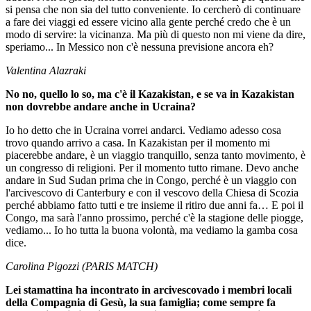
si pensa che non sia del tutto conveniente. Io cercherò di continuare
a fare dei viaggi ed essere vicino alla gente perché credo che è un
modo di servire: la vicinanza. Ma più di questo non mi viene da dire,
speriamo... In Messico non c'è nessuna previsione ancora eh?
Valentina Alazraki
No no, quello lo so, ma c'è il Kazakistan, e se va in Kazakistan
non dovrebbe andare anche in Ucraina?
Io ho detto che in Ucraina vorrei andarci. Vediamo adesso cosa
trovo quando arrivo a casa. In Kazakistan per il momento mi
piacerebbe andare, è un viaggio tranquillo, senza tanto movimento, è
un congresso di religioni. Per il momento tutto rimane. Devo anche
andare in Sud Sudan prima che in Congo, perché è un viaggio con
l'arcivescovo di Canterbury e con il vescovo della Chiesa di Scozia
perché abbiamo fatto tutti e tre insieme il ritiro due anni fa… E poi il
Congo, ma sarà l'anno prossimo, perché c'è la stagione delle piogge,
vediamo... Io ho tutta la buona volontà, ma vediamo la gamba cosa
dice.
Carolina Pigozzi (PARIS MATCH)
Lei stamattina ha incontrato in arcivescovado i membri locali
della Compagnia di Gesù, la sua famiglia; come sempre fa