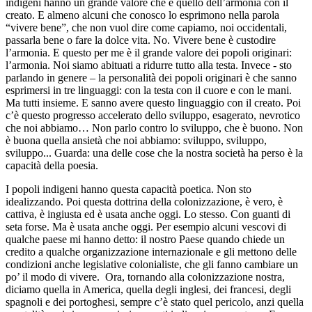
indigeni hanno un grande valore che è quello dell’armonia con il
creato. E almeno alcuni che conosco lo esprimono nella parola
“vivere bene”, che non vuol dire come capiamo, noi occidentali,
passarla bene o fare la dolce vita. No. Vivere bene è custodire
l’armonia. E questo per me è il grande valore dei popoli originari:
l’armonia. Noi siamo abituati a ridurre tutto alla testa. Invece - sto
parlando in genere – la personalità dei popoli originari è che sanno
esprimersi in tre linguaggi: con la testa con il cuore e con le mani.
Ma tutti insieme. E sanno avere questo linguaggio con il creato. Poi
c’è questo progresso accelerato dello sviluppo, esagerato, nevrotico
che noi abbiamo… Non parlo contro lo sviluppo, che è buono. Non
è buona quella ansietà che noi abbiamo: sviluppo, sviluppo,
sviluppo... Guarda: una delle cose che la nostra società ha perso è la
capacità della poesia.
I popoli indigeni hanno questa capacità poetica. Non sto
idealizzando. Poi questa dottrina della colonizzazione, è vero, è
cattiva, è ingiusta ed è usata anche oggi. Lo stesso. Con guanti di
seta forse. Ma è usata anche oggi. Per esempio alcuni vescovi di
qualche paese mi hanno detto: il nostro Paese quando chiede un
credito a qualche organizzazione internazionale e gli mettono delle
condizioni anche legislative colonialiste, che gli fanno cambiare un
po’ il modo di vivere. Ora, tornando alla colonizzazione nostra,
diciamo quella in America, quella degli inglesi, dei francesi, degli
spagnoli e dei portoghesi, sempre c’è stato quel pericolo, anzi quella