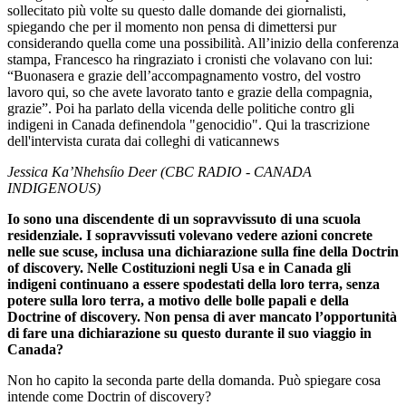
sollecitato più volte su questo dalle domande dei giornalisti,
spiegando che per il momento non pensa di dimettersi pur
considerando quella come una possibilità. All’inizio della conferenza
stampa, Francesco ha ringraziato i cronisti che volavano con lui:
“Buonasera e grazie dell’accompagnamento vostro, del vostro
lavoro qui, so che avete lavorato tanto e grazie della compagnia,
grazie”. Poi ha parlato della vicenda delle politiche contro gli
indigeni in Canada definendola "genocidio". Qui la trascrizione
dell'intervista curata dai colleghi di vaticannews
Jessica Ka’Nhehsíio Deer (CBC RADIO - CANADA
INDIGENOUS)
Io sono una discendente di un sopravvissuto di una scuola
residenziale. I sopravvissuti volevano vedere azioni concrete
nelle sue scuse, inclusa una dichiarazione sulla fine della Doctrin
of discovery. Nelle Costituzioni negli Usa e in Canada gli
indigeni continuano a essere spodestati della loro terra, senza
potere sulla loro terra, a motivo delle bolle papali e della
Doctrine of discovery. Non pensa di aver mancato l’opportunità
di fare una dichiarazione su questo durante il suo viaggio in
Canada?
Non ho capito la seconda parte della domanda. Può spiegare cosa
intende come Doctrin of discovery?