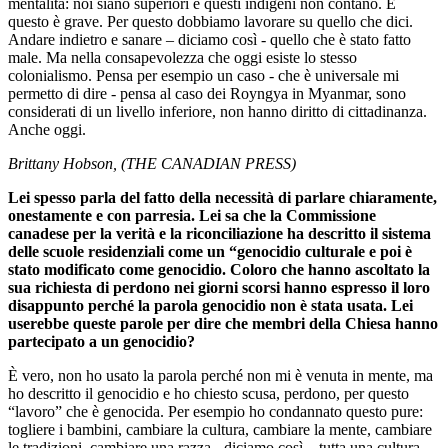
mentalità: noi siano superiori e questi indigeni non contano. E
questo è grave. Per questo dobbiamo lavorare su quello che dici.
Andare indietro e sanare – diciamo così - quello che è stato fatto
male. Ma nella consapevolezza che oggi esiste lo stesso
colonialismo. Pensa per esempio un caso - che è universale mi
permetto di dire - pensa al caso dei Royngya in Myanmar, sono
considerati di un livello inferiore, non hanno diritto di cittadinanza.
Anche oggi.
Brittany Hobson, (THE CANADIAN PRESS)
Lei spesso parla del fatto della necessità di parlare chiaramente,
onestamente e con parresia. Lei sa che la Commissione
canadese per la verità e la riconciliazione ha descritto il sistema
delle scuole residenziali come un “genocidio culturale e poi è
stato modificato come genocidio. Coloro che hanno ascoltato la
sua richiesta di perdono nei giorni scorsi hanno espresso il loro
disappunto perché la parola genocidio non è stata usata. Lei
userebbe queste parole per dire che membri della Chiesa hanno
partecipato a un genocidio?
È vero, non ho usato la parola perché non mi è venuta in mente, ma
ho descritto il genocidio e ho chiesto scusa, perdono, per questo
“lavoro” che è genocida. Per esempio ho condannato questo pure:
togliere i bambini, cambiare la cultura, cambiare la mente, cambiare
le tradizioni, cambiare una razza - diciamo così – tutta una cultura.