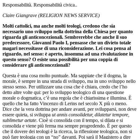
Responsabilità. Responsabilità civica..
Claire Giangrave (RELIGION NEWS SERVICE)
Molti cattolici, ma anche molti teologi, credono che sia
necessario uno sviluppo nella dottrina della Chiesa per quanto
riguarda gli anticoncezionali. Sembrerebbe che anche il suo
predecessore, Giovanni Paolo I, pensasse che un divieto totale
magari necessitasse di una riconsiderazione. Lei cosa pensa al
riguardo, nel senso: è aperto, insomma ad una rivalutazione in
questo senso? O esiste una possibilità per una coppia di
considerare gli anticoncezionali?
Questa è una cosa molto puntuale. Ma sappiate che il dogma, la
morale, è sempre in una strada di sviluppo, ma in uno sviluppo nello
stesso senso. Per utilizzare una cosa che è chiara, credo che l’ho
detto altre volte qui: per lo sviluppo teologico di una questione
morale o dogmatica, c’è una regola che è chiarissima e illumina. È
quello che ha fatto Vincenzo di Lerins nel secolo X più o meno.
Dice che la vera dottrina per andare avanti, per svilupparsi, non deve
essere quieta, si sviluppa
ut annis consolidetur, dilatetur tempore,
sublimetur aetate
. Cioè si consolida con il tempo, si dilata e si
consolida e viene più ferma ma sempre progredendo. È per questo
che il dovere dei teologi è la ricerca, la riflessione teologica, non si
può fare teologia con un “no” davanti. Poi sarà il Magistero a dire