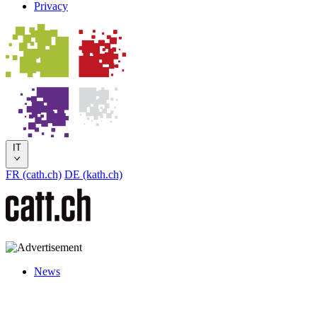
Privacy
IT
FR (cath.ch)
DE (kath.ch)
News