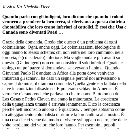
Jessica Ka’Nhehsíio Deer
Quando parlo con gli indigeni, loro dicono che quando i coloni
vennero a prendere la loro terra, si riferivano a questa dottrina
che stabiliva che loro erano inferiori ai cattolici. È così che Usa e
Canada sono diventati Paesi …
Grazie della domanda. Credo che questo è un problema di ogni
colonialismo. Ogni, anche oggi. Le colonizzazioni ideologiche di
oggi hanno lo stesso schema: chi non entra nel loro cammino, nella
loro via, è (considerato) inferiore. Ma voglio andare più avanti su
questo. (Gli indigeni) non erano considerati solo inferiori. Qualche
teologo un po’ pazzo si domandava se avevano l’anima. Quando
Giovanni Paolo II è andato in Africa alla porta dove venivano
imbarcati gli schiavi, ha dato un segnale perché noi arrivassimo a
capire il dramma, il dramma criminale. Quella gente era buttata nella
nave in condizioni disastrose. E poi erano schiavi in America. È
vero che c’erano voci che parlavano chiaro come Bartolomeo de
Las Casas e Pedro Claver, ma erano la minoranza. La coscienza
della uguaglianza umana è arrivata lentamente. Dico la coscienza
perché nell’inconscio ancora c’è qualcosa… Sempre abbiamo come
un atteggiamento colonialista di ridurre la loro cultura alla nostra. È
una cosa che ci viene dal modo di vivere sviluppato nostro, che delle
volte perdiamo dei valori che loro hanno. Per esempio i popoli