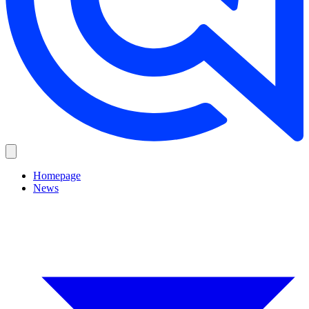
Homepage
News