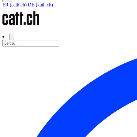
FR (cath.ch)
DE (kath.ch)