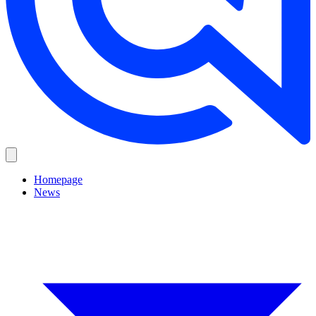
Homepage
News