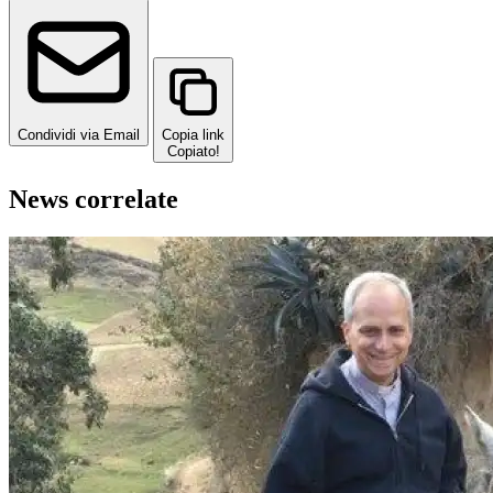
Condividi via Email
Copia link
Copiato!
News correlate