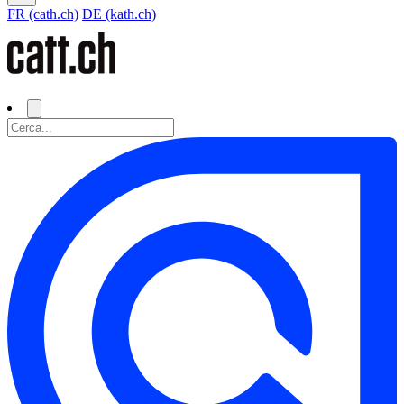
FR (cath.ch)
DE (kath.ch)