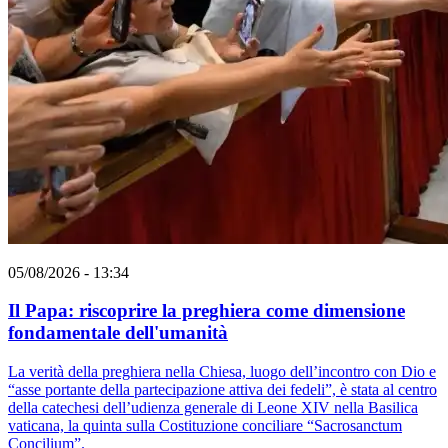
05/08/2026 - 13:34
Il Papa: riscoprire la preghiera come dimensione
fondamentale dell'umanità
La verità della preghiera nella Chiesa, luogo dell’incontro con Dio e
“asse portante della partecipazione attiva dei fedeli”, è stata al centro
della catechesi dell’udienza generale di Leone XIV nella Basilica
vaticana, la quinta sulla Costituzione conciliare “Sacrosanctum
Concilium”.