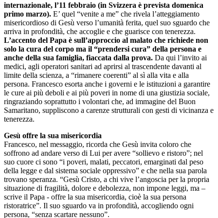
internazionale, l’11 febbraio (in Svizzera è prevista domenica
primo marzo).
E’ quel “venite a me” che rivela l’atteggiamento
misericordioso di Gesù verso l’umanità ferita, quel suo sguardo che
arriva in profondità, che accoglie e che guarisce con tenerezza.
L’accento del Papa è sull’approccio al malato che richiede non
solo la cura del corpo ma il “prendersi cura” della persona e
anche della sua famiglia, fiaccata dalla prova.
Da qui l’invito ai
medici, agli operatori sanitari ad aprirsi al trascendente davanti al
limite della scienza, a “rimanere coerenti” al sì alla vita e alla
persona. Francesco esorta anche i governi e le istituzioni a garantire
le cure ai più deboli e ai più poveri in nome di una giustizia sociale,
ringraziando soprattutto i volontari che, ad immagine del Buon
Samaritano, suppliscono a carenze strutturali con gesti di vicinanza e
tenerezza.
Gesù offre la sua misericordia
Francesco, nel messaggio, ricorda che Gesù invita coloro che
soffrono ad andare verso di Lui per avere “sollievo e ristoro”; nel
suo cuore ci sono “i poveri, malati, peccatori, emarginati dal peso
della legge e dal sistema sociale oppressivo” e che nella sua parola
trovano speranza. “Gesù Cristo, a chi vive l’angoscia per la propria
situazione di fragilità, dolore e debolezza, non impone leggi, ma –
scrive il Papa - offre la sua misericordia, cioè la sua persona
ristoratrice”. Il suo sguardo va in profondità, accogliendo ogni
persona, “senza scartare nessuno”.