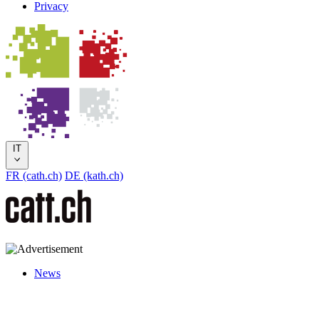
Privacy
IT
FR (cath.ch)
DE (kath.ch)
News