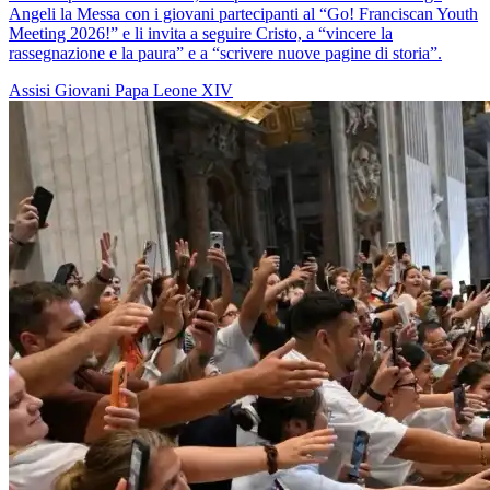
Angeli la Messa con i giovani partecipanti al “Go! Franciscan Youth
Meeting 2026!” e li invita a seguire Cristo, a “vincere la
rassegnazione e la paura” e a “scrivere nuove pagine di storia”.
Assisi
Giovani
Papa Leone XIV