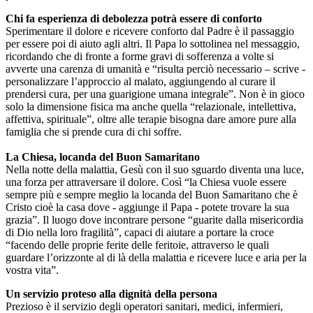
Chi fa esperienza di debolezza potrà essere di conforto
Sperimentare il dolore e ricevere conforto dal Padre è il passaggio
per essere poi di aiuto agli altri. Il Papa lo sottolinea nel messaggio,
ricordando che di fronte a forme gravi di sofferenza a volte si
avverte una carenza di umanità e “risulta perciò necessario – scrive -
personalizzare l’approccio al malato, aggiungendo al curare il
prendersi cura, per una guarigione umana integrale”. Non è in gioco
solo la dimensione fisica ma anche quella “relazionale, intellettiva,
affettiva, spirituale”, oltre alle terapie bisogna dare amore pure alla
famiglia che si prende cura di chi soffre.
La Chiesa, locanda del Buon Samaritano
Nella notte della malattia, Gesù con il suo sguardo diventa una luce,
una forza per attraversare il dolore. Così “la Chiesa vuole essere
sempre più e sempre meglio la locanda del Buon Samaritano che è
Cristo cioè la casa dove - aggiunge il Papa - potete trovare la sua
grazia”. Il luogo dove incontrare persone “guarite dalla misericordia
di Dio nella loro fragilità”, capaci di aiutare a portare la croce
“facendo delle proprie ferite delle feritoie, attraverso le quali
guardare l’orizzonte al di là della malattia e ricevere luce e aria per la
vostra vita”.
Un servizio proteso alla dignità della persona
Prezioso è il servizio degli operatori sanitari, medici, infermieri,