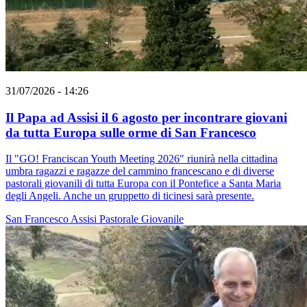
31/07/2026 - 14:26
Il Papa ad Assisi il 6 agosto per incontrare giovani
da tutta Europa sulle orme di San Francesco
Il "GO! Franciscan Youth Meeting 2026" riunirà nella cittadina
umbra ragazzi e ragazze del cammino francescano e di diverse
pastorali giovanili di tutta Europa con il Pontefice a Santa Maria
degli Angeli. Anche un gruppetto di ticinesi sarà presente.
San Francesco
Assisi
Pastorale Giovanile