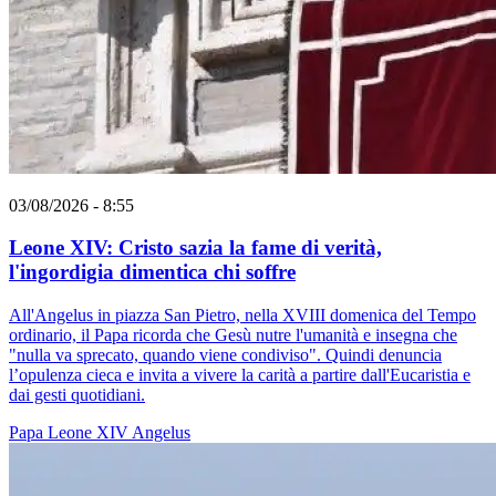
03/08/2026 - 8:55
Leone XIV: Cristo sazia la fame di verità,
l'ingordigia dimentica chi soffre
All'Angelus in piazza San Pietro, nella XVIII domenica del Tempo
ordinario, il Papa ricorda che Gesù nutre l'umanità e insegna che
"nulla va sprecato, quando viene condiviso". Quindi denuncia
l’opulenza cieca e invita a vivere la carità a partire dall'Eucaristia e
dai gesti quotidiani.
Papa Leone XIV
Angelus