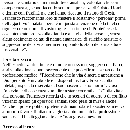
personale sanitario e amministrativo, ausiliari, volontari che con
competenza agiscono facendo sentire la presenza di Cristo. Uomini
e donne con fragilità ma che hanno ricevuto il ristoro di Gesù.
Francesco raccomanda loro di mettere il sostantivo “persona” prima
dell’aggettivo “malata” perché in questa attenzione c’è la tutela di
ogni essere umano. “Il vostro agire – sottolinea il Pontefice - sia
costantemente proteso alla dignità e alla vita della persona, senza
alcun cedimento ad atti di natura eutanasica, di suicidio assistito o
soppressione della vita, nemmeno quando lo stato della malattia è
irreversibile”.
La vita è sacra
Nell’esperienza del limite è dunque necessario, suggerisce il Papa,
aprirsi alla dimensione trascendente che può offrire il senso della
professione medica. “Ricordiamo che la vita è sacra e appartiene a
Dio, pertanto è inviolabile e indisponibile. La vita va accolta,
tutelata, rispettata e servita dal suo nascere al suo morire”. Così
l’obiezione di coscienza vuol dire restare coerenti al “sì” alla vita e
alla persona. Francesco ricorda che in scenari di guerra o di conflitto
violento spesso gli operatori sanitari sono presi di mira e anche
“anche il potere politico pretende di manipolare l’assistenza medica
a proprio favore, limitando la giusta autonomia della professione
sanitaria”. Un atteggiamento che “non giova a nessuno”.
Accesso alle cure