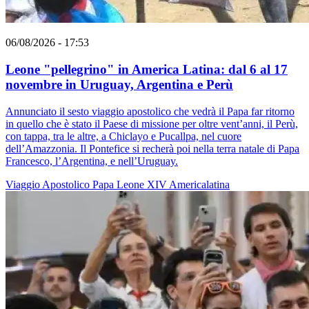
06/08/2026 - 17:53
Leone "pellegrino" in America Latina: dal 6 al 17
novembre in Uruguay, Argentina e Perù
Annunciato il sesto viaggio apostolico che vedrà il Papa far ritorno
in quello che è stato il Paese di missione per oltre vent’anni, il Perù,
con tappa, tra le altre, a Chiclayo e Pucallpa, nel cuore
dell’Amazzonia. Il Pontefice si recherà poi nella terra natale di Papa
Francesco, l’Argentina, e nell’Uruguay.
Viaggio Apostolico
Papa Leone XIV
Americalatina