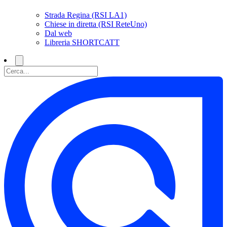
Strada Regina (RSI LA1)
Chiese in diretta (RSI ReteUno)
Dal web
Libreria SHORTCATT