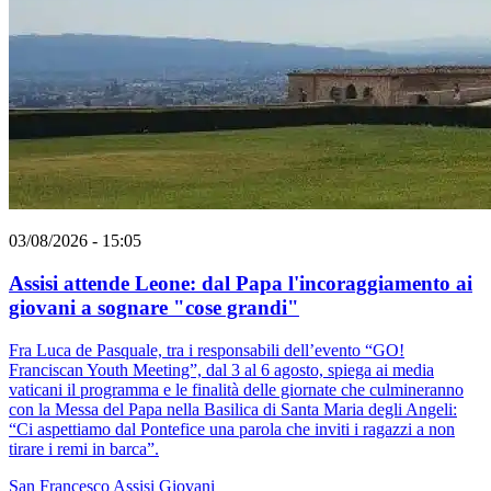
03/08/2026 - 15:05
Assisi attende Leone: dal Papa l'incoraggiamento ai
giovani a sognare "cose grandi"
Fra Luca de Pasquale, tra i responsabili dell’evento “GO!
Franciscan Youth Meeting”, dal 3 al 6 agosto, spiega ai media
vaticani il programma e le finalità delle giornate che culmineranno
con la Messa del Papa nella Basilica di Santa Maria degli Angeli:
“Ci aspettiamo dal Pontefice una parola che inviti i ragazzi a non
tirare i remi in barca”.
San Francesco
Assisi
Giovani