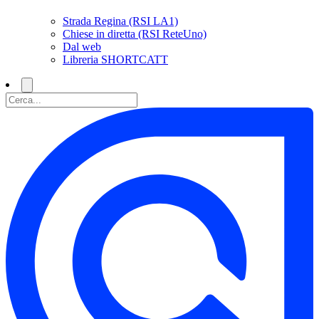
Strada Regina (RSI LA1)
Chiese in diretta (RSI ReteUno)
Dal web
Libreria SHORTCATT