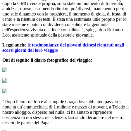
dopo la GMG vera e propria, sono state un momento di fraternità,
amicizia, riposo, assumendo ritmi un po’ diversi, mantenendo però
uno stile dinamico con la preghiera, il momento di gioia, di festa, di
canto e la rilettura dei testi. È stata una settimana utile proprio per lo
stare insieme e poter condividere, consolidare la genuinità
dell'esperienza vissuta e la fede consolidata", spiega don Rolando
Leo, assistente spirituale della pastorale giovanile.
Leggi anche
le testimonianze dei giovani ticinesi rientrati negli
scorsi giorni dal loro viaggio
Qui di seguito il diario fotografico del viaggio:
"Dopo il tour de force al camp de Graça dove abbiamo passato la
notte in un’ammucchiata di 1 milione e mezzo di giovani, a Toledo il
nostro alloggio, disperso nel nulla, ci ha aiutato a riprendere
coscienza di noi stessi, nel silenzio, lasciando decantare nel nostro
deserto le parole del Papa."