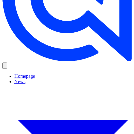
Homepage
News