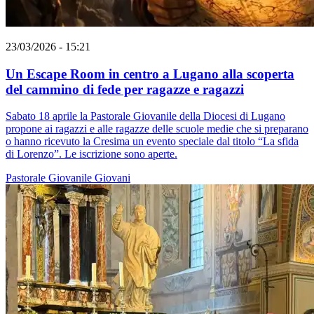
23/03/2026 - 15:21
Un Escape Room in centro a Lugano alla scoperta
del cammino di fede per ragazze e ragazzi
Sabato 18 aprile la Pastorale Giovanile della Diocesi di Lugano
propone ai ragazzi e alle ragazze delle scuole medie che si preparano
o hanno ricevuto la Cresima un evento speciale dal titolo “La sfida
di Lorenzo”. Le iscrizione sono aperte.
Pastorale Giovanile
Giovani