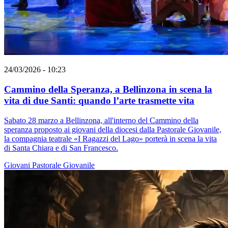
24/03/2026 - 10:23
Cammino della Speranza, a Bellinzona in scena la
vita di due Santi: quando l’arte trasmette vita
Sabato 28 marzo a Bellinzona, all'interno del Cammino della
speranza proposto ai giovani della diocesi dalla Pastorale Giovanile,
la compagnia teatrale «I Ragazzi del Lago» porterà in scena la vita
di Santa Chiara e di San Francesco.
Giovani
Pastorale Giovanile