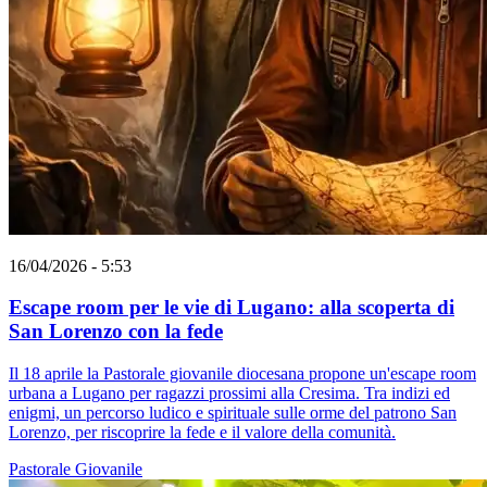
16/04/2026 - 5:53
Escape room per le vie di Lugano: alla scoperta di
San Lorenzo con la fede
Il 18 aprile la Pastorale giovanile diocesana propone un'escape room
urbana a Lugano per ragazzi prossimi alla Cresima. Tra indizi ed
enigmi, un percorso ludico e spirituale sulle orme del patrono San
Lorenzo, per riscoprire la fede e il valore della comunità.
Pastorale Giovanile