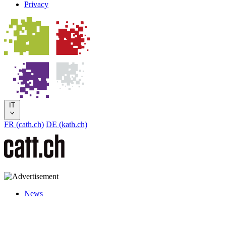
Privacy
IT
FR (cath.ch)
DE (kath.ch)
News