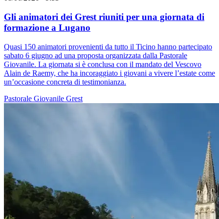
Gli animatori dei Grest riuniti per una giornata di
formazione a Lugano
Quasi 150 animatori provenienti da tutto il Ticino hanno partecipato
sabato 6 giugno ad una proposta organizzata dalla Pastorale
Giovanile. La giornata si è conclusa con il mandato del Vescovo
Alain de Raemy, che ha incoraggiato i giovani a vivere l’estate come
un’occasione concreta di testimonianza.
Pastorale Giovanile
Grest