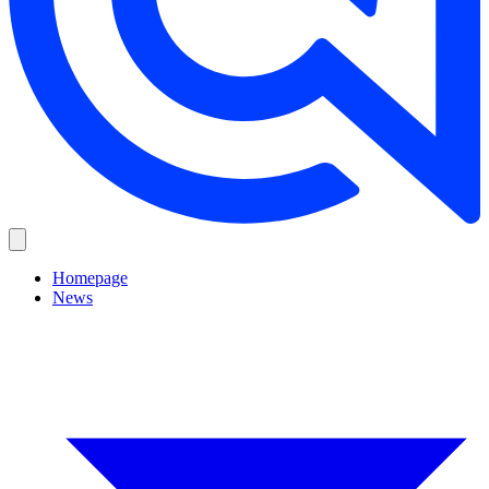
Homepage
News