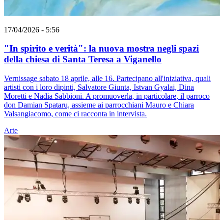
17/04/2026 - 5:56
"In spirito e verità": la nuova mostra negli spazi
della chiesa di Santa Teresa a Viganello
Vernissage sabato 18 aprile, alle 16. Partecipano all'iniziativa, quali
artisti con i loro dipinti, Salvatore Giunta, Istvan Gyalai, Dina
Moretti e Nadia Sabbioni. A promuoverla, in particolare, il parroco
don Damian Spataru, assieme ai parrocchiani Mauro e Chiara
Valsangiacomo, come ci racconta in intervista.
Arte