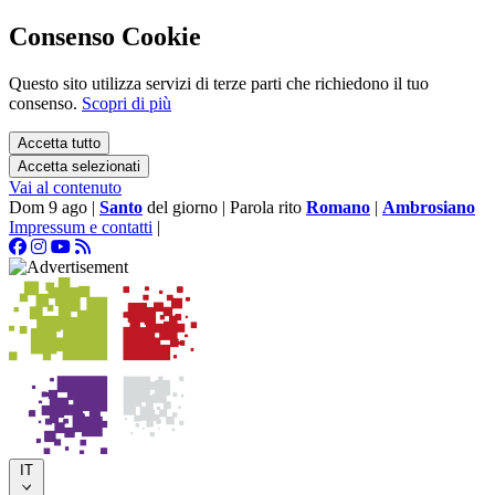
Consenso Cookie
Questo sito utilizza servizi di terze parti che richiedono il tuo
consenso.
Scopri di più
Accetta tutto
Accetta selezionati
Vai al contenuto
Dom 9 ago
|
Santo
del giorno
|
Parola rito
Romano
|
Ambrosiano
Impressum e contatti
|
IT