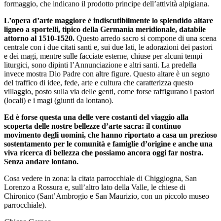
formaggio, che indicano il prodotto principe dell’attività alpigiana.
L’opera d’arte maggiore è indiscutibilmente lo splendido altare
ligneo a sportelli, tipico della Germania meridionale, databile
attorno al 1510-1520.
Questo arredo sacro si compone di una scena
centrale con i due citati santi e, sui due lati, le adorazioni dei pastori
e dei magi, mentre sulle facciate esterne, chiuse per alcuni tempi
liturgici, sono dipinti l’Annunciazione e altri santi. La predella
invece mostra Dio Padre con altre figure. Questo altare è un segno
del traffico di idee, fede, arte e cultura che caratterizza questo
villaggio, posto sulla via delle genti, come forse raffigurano i pastori
(locali) e i magi (giunti da lontano).
Ed è forse questa una delle vere costanti del viaggio alla
scoperta delle nostre bellezze d’arte sacra: il continuo
movimento degli uomini, che hanno riportato a casa un prezioso
sostentamento per le comunità e famiglie d’origine e anche una
viva ricerca di bellezza che possiamo ancora oggi far nostra.
Senza andare lontano.
Cosa vedere in zona: la citata parrocchiale di Chiggiogna, San
Lorenzo a Rossura e, sull’altro lato della Valle, le chiese di
Chironico (Sant’Ambrogio e San Maurizio, con un piccolo museo
parrocchiale).