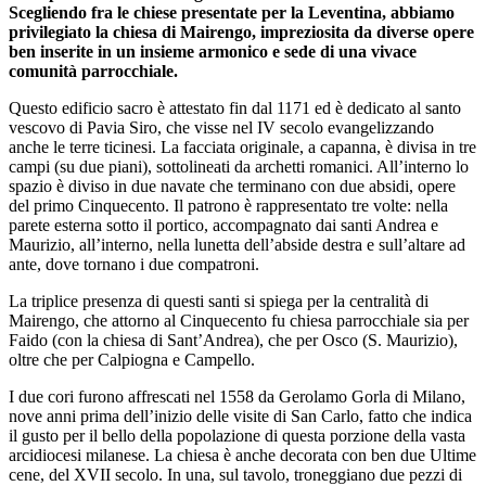
Scegliendo fra le chiese presentate per la Leventina, abbiamo
privilegiato la chiesa di Mairengo, impreziosita da diverse opere
ben inserite in un insieme armonico e sede di una vivace
comunità parrocchiale.
Questo edificio sacro è attestato fin dal 1171 ed è dedicato al santo
vescovo di Pavia Siro, che visse nel IV secolo evangelizzando
anche le terre ticinesi. La facciata originale, a capanna, è divisa in tre
campi (su due piani), sottolineati da archetti romanici. All’interno lo
spazio è diviso in due navate che terminano con due absidi, opere
del primo Cinquecento. Il patrono è rappresentato tre volte: nella
parete esterna sotto il portico, accompagnato dai santi Andrea e
Maurizio, all’interno, nella lunetta dell’abside destra e sull’altare ad
ante, dove tornano i due compatroni.
La triplice presenza di questi santi si spiega per la centralità di
Mairengo, che attorno al Cinquecento fu chiesa parrocchiale sia per
Faido (con la chiesa di Sant’Andrea), che per Osco (S. Maurizio),
oltre che per Calpiogna e Campello.
I due cori furono affrescati nel 1558 da Gerolamo Gorla di Milano,
nove anni prima dell’inizio delle visite di San Carlo, fatto che indica
il gusto per il bello della popolazione di questa porzione della vasta
arcidiocesi milanese. La chiesa è anche decorata con ben due Ultime
cene, del XVII secolo. In una, sul tavolo, troneggiano due pezzi di