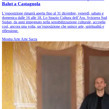
Balut a Castagnola
L’esposizione rimarrà aperta fino al 31 dicembre, venerdì, sabato e
domenica dalle 16 alle 18. Lo Spazio Cultura dell’Ass. Svizzera Sud
Sudan, da anni impegnato nella sensibilizzazione culturale, accoglie
così, ancora una volta, un’esposizione che unisce arte, spiritualità e
riflessione.
Mostra
Arte
Arte Sacra