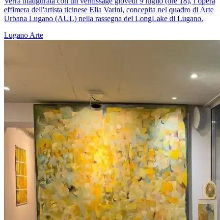
Verrà inaugurata con un vernissage giovedì 9 luglio (ore 18), l’opera
effimera dell'artista ticinese Elia Varini, concepita nel quadro di Arte
Urbana Lugano (AUL) nella rassegna del LongLake di Lugano.
Lugano
Arte