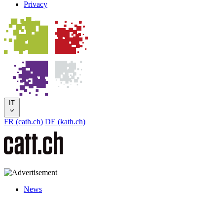
Privacy
IT
FR (cath.ch)
DE (kath.ch)
News