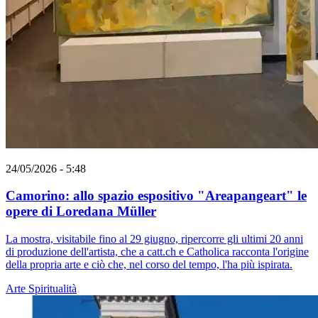
24/05/2026 - 5:48
Camorino: allo spazio espositivo "Areapangeart" le
opere di Loredana Müller
La mostra, visitabile fino al 29 giugno, ripercorre gli ultimi 20 anni
di produzione dell'artista, che a catt.ch e Catholica racconta l'origine
della propria arte e ciò che, nel corso del tempo, l'ha più ispirata.
Arte
Spiritualità