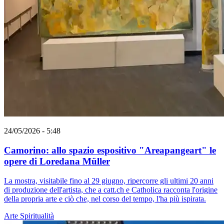
24/05/2026 - 5:48
Camorino: allo spazio espositivo "Areapangeart" le
opere di Loredana Müller
La mostra, visitabile fino al 29 giugno, ripercorre gli ultimi 20 anni
di produzione dell'artista, che a catt.ch e Catholica racconta l'origine
della propria arte e ciò che, nel corso del tempo, l'ha più ispirata.
Arte
Spiritualità