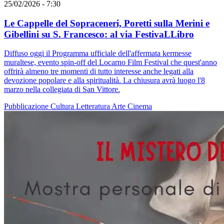
25/02/2026 - 7:30
Le Cappelle del Sopraceneri, Poretti sulla Merini e
Gibellini su S. Francesco: al via FestivaLLibro
Diffuso oggi il Programma ufficiale dell'affermata kermesse
muraltese, evento spin-off del Locarno Film Festival che quest'anno
offrirà almeno tre momenti di tutto interesse anche legati alla
devozione popolare e alla spiritualità. La chiusura avrà luogo l'8
marzo nella collegiata di San Vittore.
Pubblicazione
Cultura
Letteratura
Arte
Cinema