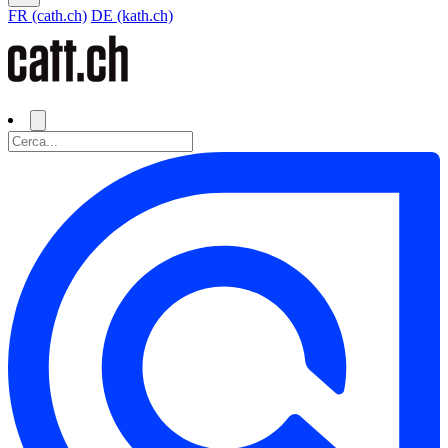
FR (cath.ch)
DE (kath.ch)