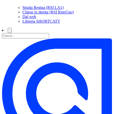
Strada Regina (RSI LA1)
Chiese in diretta (RSI ReteUno)
Dal web
Libreria SHORTCATT