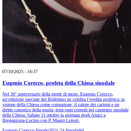
07/10/2025 - 16:37
Eugenio Corecco, profeta della Chiesa sinodale
Nel 30° anniversario della morte di mons. Eugenio Corecco,
un’edizione speciale del Bollettino ne celebra l’eredità profetica: la
visione della Chiesa come comunione, il valore dei carismi e un
diritto canonico della grazia, temi oggi centrali nel cammino sinodale
della Chiesa. Sabato 11 ottobre la giornata degli Amici a
Breganzona-Lucino con P. Mauro Lepori.
Eugenio Corecco
Sinodo2021-24
Sinodalità