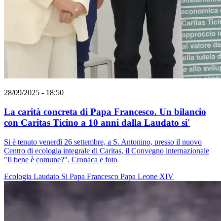
28/09/2025 - 18:50
La carità concreta di Papa Francesco. Un bilancio
con Caritas Ticino a 10 anni dalla Laudato si'
Si è tenuto venerdì 26 settembre, a S. Antonino, presso il nuovo
Centro di ecologia integrale di Caritas, il Convegno internazionale
"Il bene è comune?". Cronaca e foto
Ecologia
Laudato Si
Papa Francesco
Papa Leone XIV