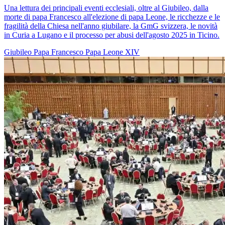
Una lettura dei principali eventi ecclesiali, oltre al Giubileo, dalla
morte di papa Francesco all'elezione di papa Leone, le ricchezze e le
fragilità della Chiesa nell'anno giubilare, la GmG svizzera, le novità
in Curia a Lugano e il processo per abusi dell'agosto 2025 in Ticino.
Giubileo
Papa Francesco
Papa Leone XIV