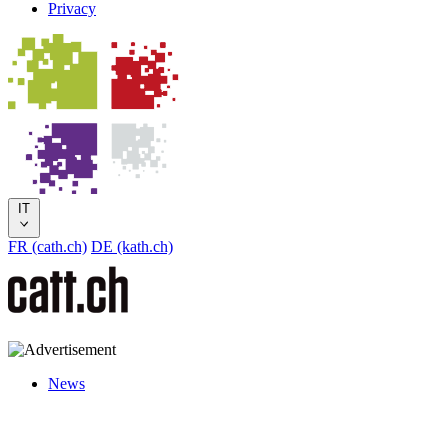
Privacy
IT
FR (cath.ch)
DE (kath.ch)
News