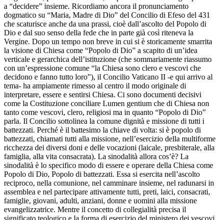
a “decidere” insieme. Ricordiamo ancora il pronunciamento
dogmatico su “Maria, Madre di Dio” del Concilio di Efeso del 431
che scaturisce anche da una prassi, cioè dall’ascolto del Popolo di
Dio e dal suo senso della fede che in parte già così riteneva la
Vergine. Dopo un tempo non breve in cui si è storicamente smarrita
la visione di Chiesa come “Popolo di Dio” a scapito di un’idea
verticale e gerarchica dell’istituzione (che sommariamente riassumo
con un’espressione comune “la Chiesa sono clero e vescovi che
decidono e fanno tutto loro”), il Concilio Vaticano II -e qui arrivo al
tema- ha ampiamente rimesso al centro il modo originale di
interpretare, essere e sentirsi Chiesa. Ci sono documenti decisivi
come la Costituzione conciliare Lumen gentium che di Chiesa non
tanto come vescovi, clero, religiosi ma in quanto “Popolo di Dio”
parla. Il Concilio sottolinea la comune dignità e missione di tutti i
battezzati. Perché è il battesimo la chiave di volta: si è popolo di
battezzati, chiamati tutti alla missione, nell’esercizio della multiforme
ricchezza dei diversi doni e delle vocazioni (laicale, presbiterale, alla
famiglia, alla vita consacrata). La sinodalità allora cos’è? La
sinodalità è lo specifico modo di essere e operare della Chiesa come
Popolo di Dio, Popolo di battezzati. Essa si esercita nell’ascolto
reciproco, nella comunione, nel camminare insieme, nel radunarsi in
assemblea e nel partecipare attivamente tutti, preti, laici, consacrati,
famiglie, giovani, adulti, anziani, donne e uomini alla missione
evangelizzatrice. Mentre il concetto di collegialità precisa il
significato teologico e la forma di esercizio del ministero dei vescovi