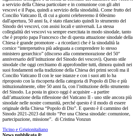
a servizio della Chiesa particolare e in comunione con gli altri
vescovi e il Papa, quindi a servizio della sinodalità. Come frutto del
Concilio Vaticano II, di cui a giorni celebreremo il 60esimo
dall'apertura, 50 anni fa, è stato rilanciato quindi lo strumento del
Sinodo dei vescovi, con assisi locali e universali. La stessa
collegialità dei vescovi va sempre esercitata in modo sinodale, tanto
che è proprio papa Francesco che di questa attuazione sinodale della
Chiesa è grande promotore - a ricordarci che è la sinodalità la
cornice “interpretativa più adeguata a comprendere lo stesso
ministero gerarchico” (discorso alla commemorazione del 50°
anniversario dell’istituzione del Sinodo dei vescovi). Questo stile
sinodale che oggi cerchiamo di approfondire tutti, dimora quindi nei
suoi fondamenti nella tradizione della Chiesa dei primi secoli ma il
Concilio Vaticano II con le sue istanze e con i suoi atti lo ha
riproposto con la riscoperta della categoria di Popolo di Dio e più
istituzionalmente, oltre 50 anni fa, con l’istituzione dello strumento
del Sinodo. La posta in gioco oggi è acquisire - a partire
dall’attuazione della riflessione del Vaticano II - uno stile ancora più
sinodale nelle nostre comunità, perché questo è il modo di essere
originale della Chiesa “Popolo di Dio”. E questo è il cammino del
Sinodo 2021-2023 dal titolo “Per una Chiesa sinodale: comunione,
partecipazione, missione”. di Cristina Vonzun
Ticino e Grigionitaliano
News pubblicata il: