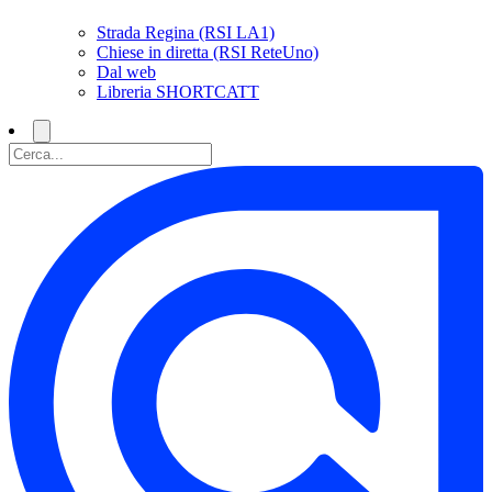
Strada Regina (RSI LA1)
Chiese in diretta (RSI ReteUno)
Dal web
Libreria SHORTCATT