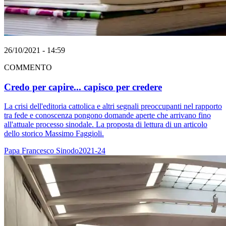
26/10/2021 - 14:59
COMMENTO
Credo per capire... capisco per credere
La crisi dell'editoria cattolica e altri segnali preoccupanti nel rapporto
tra fede e conoscenza pongono domande aperte che arrivano fino
all'attuale processo sinodale. La proposta di lettura di un articolo
dello storico Massimo Faggioli.
Papa Francesco
Sinodo2021-24