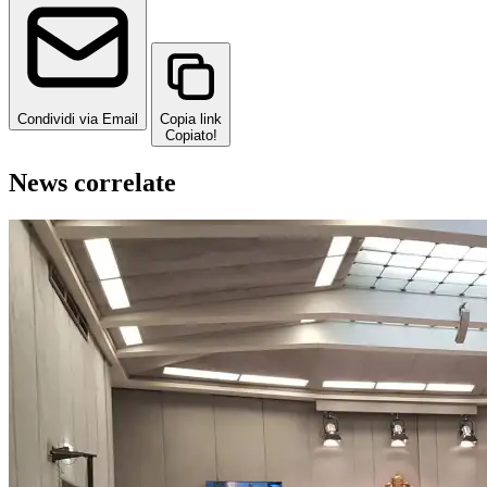
Condividi via Email
Copia link
Copiato!
News correlate