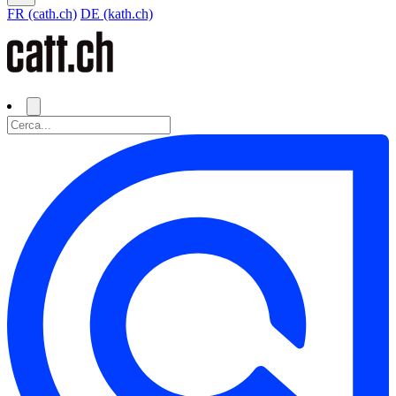
FR (cath.ch)
DE (kath.ch)