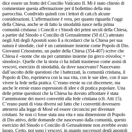
dice essere un frutto del Concilio Vaticano II. Mi è stato chiesto di
commentare questa affermazione per il bollettino della mia
parrocchia. Condivido quindi con i lettori di catt.ch alcune
considerazioni. L'affermazione è vera, per quanto riguarda l’oggi
della Chiesa, anche se di fatto la sinodalità nasce nella prima
comunità cristiana: i Concili e i Sinodi dei primi secoli della Chiesa,
a partire dal Sinodo o Concilio di Gerusalemme (50 d.C) attestato
negli Atti degli Apostoli sono lì a ricordarci che la Chiesa per sua
natura è sinodale, cioè è un camminare insieme come Popolo di Dio.
Giovanni Crisostomo, un padre della Chiesa (354-407) scrive che
Chiesa è «nome che sta per cammino insieme (in greco σύνoδος =
sinodos)». Quelle che la storia ci ha infatti trasmesso come assisi di
vescovi, esercizio di sinodalità, da dove nascevano? Nascevano
dall’ascolto delle questioni che i battezzati, la comunità cristiana, il
Popolo di Dio, esprimeva con la sua vita, con le sue idee, con il suo
vivere la fede nella pratica. C’erano eresie su cui discernere, ma
anche le eresie erano espressioni di idee e di pratica popolare. Una
delle prime questioni che la Chiesa ha dovuto affrontare è stata
l’ammissione dei nuovi convertiti alla fede cristiana (cfr. Atti 15).
C’erano punti di vista diversi sul fatto che i convertiti dovessero
attenersi alla legge di Mosè ed essere circoncisi per diventare
cristiani. Se non ci fosse stata una vita e una dimensione di Popolo
di Dio attivo, delle domande che nascevano dalla comunità, questo
esercizio del Sinodo o Concilio di Gerusalemme non avrebbe avuto
luogo. Certo, poi sono i vescovi, in quanto successori degli apostoli