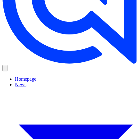
Homepage
News