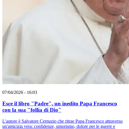
07/04/2026 - 16:03
Esce il libro "Padre", un inedito Papa Francesco
con la sua "follia di Dio"
L'autore è Salvatore Cernuzio che ritrae Papa Francesco attraverso
un'amicizia vera: confidenze, umorismo, dolore per le guerre e