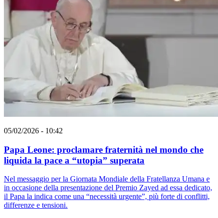
05/02/2026 - 10:42
Papa Leone: proclamare fraternità nel mondo che
liquida la pace a “utopia” superata
Nel messaggio per la Giornata Mondiale della Fratellanza Umana e
in occasione della presentazione del Premio Zayed ad essa dedicato,
il Papa la indica come una “necessità urgente”, più forte di conflitti,
differenze e tensioni.