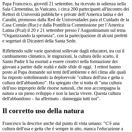
Papa Francesco, giovedì 21 settembre, ha ricevuto in udienza nella
Sala Clementina, in Vaticano, i circa 200 partecipanti all'incontro dei
Rettori di Università pubbliche e private dell’America latina e dei
Caraibi, promosso dalla Red de Universidades para el Cuidado de la
Casa Común (Ruc) e dalla Pontificia Commissione per l’America
Latina (Pcal) il 20 e 21 settembre presso l’Augustinianum sul tema
“Organizzando la speranza”, con la partecipazione di alcuni prefetti
e segretari di Dicasteri della Santa Sede.
Riflettendo sulle varie questioni sollevate dagli educatori, tra cui il
cambiamento climatico, le migrazioni, la cultura dello scarto, il
Santo Padre li ha esortati a essere creativi nella formazione dei
giovani a partire dalle realtà e dalle sfide di oggi. I rettori hanno
posto al Papa domande sui temi dell'ambiente e del clima alle quali
ha risposto sottolineando la deplorevole "cultura dell'usa e getta o
cultura dell'abbandono". Ha spiegato che si tratta di "una cultura
dell'uso improprio delle risorse naturali, che non accompagna la
natura a un pieno sviluppo e non la lascia vivere. Questa cultura
dell'abbandono – ha affermato - danneggia tutti noi".
Il corretto uso della natura
Francesco la descrive anche dal punto di vista umano: "C'è una
cultura dell'usa e getta che è sempre in atto, manca l'educazione a