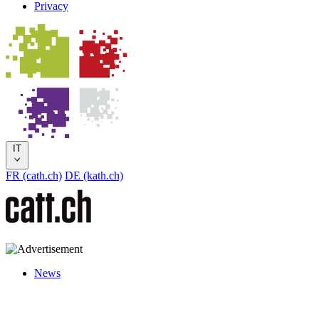
Privacy
IT
FR (cath.ch)
DE (kath.ch)
News