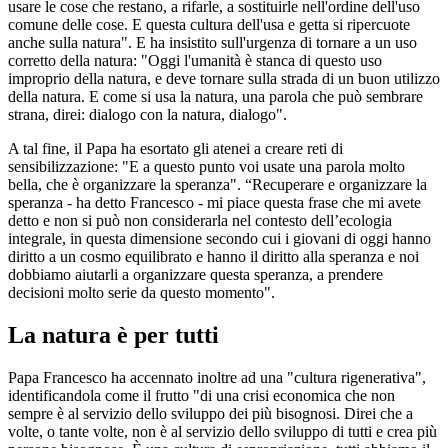
usare le cose che restano, a rifarle, a sostituirle nell'ordine dell'uso
comune delle cose. E questa cultura dell'usa e getta si ripercuote
anche sulla natura". E ha insistito sull'urgenza di tornare a un uso
corretto della natura: "Oggi l'umanità è stanca di questo uso
improprio della natura, e deve tornare sulla strada di un buon utilizzo
della natura. E come si usa la natura, una parola che può sembrare
strana, direi: dialogo con la natura, dialogo".
A tal fine, il Papa ha esortato gli atenei a creare reti di
sensibilizzazione: "E a questo punto voi usate una parola molto
bella, che è organizzare la speranza". “Recuperare e organizzare la
speranza - ha detto Francesco - mi piace questa frase che mi avete
detto e non si può non considerarla nel contesto dell’ecologia
integrale, in questa dimensione secondo cui i giovani di oggi hanno
diritto a un cosmo equilibrato e hanno il diritto alla speranza e noi
dobbiamo aiutarli a organizzare questa speranza, a prendere
decisioni molto serie da questo momento".
La natura è per tutti
Papa Francesco ha accennato inoltre ad una "cultura rigenerativa",
identificandola come il frutto "di una crisi economica che non
sempre è al servizio dello sviluppo dei più bisognosi. Direi che a
volte, o tante volte, non è al servizio dello sviluppo di tutti e crea più