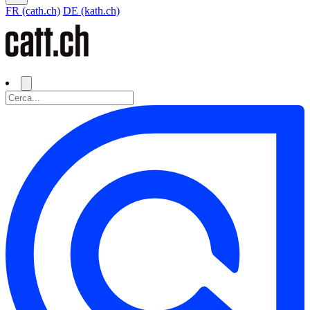
FR (cath.ch)
DE (kath.ch)