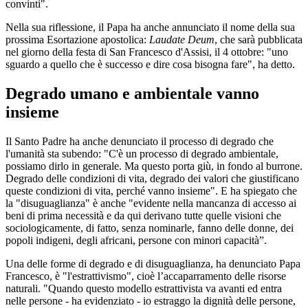
convinti".
Nella sua riflessione, il Papa ha anche annunciato il nome della sua
prossima Esortazione apostolica:
Laudate Deum
, che sarà pubblicata
nel giorno della festa di San Francesco d'Assisi, il 4 ottobre: "uno
sguardo a quello che è successo e dire cosa bisogna fare", ha detto.
Degrado umano e ambientale vanno
insieme
Il Santo Padre ha anche denunciato il processo di degrado che
l'umanità sta subendo: "C'è un processo di degrado ambientale,
possiamo dirlo in generale. Ma questo porta giù, in fondo al burrone.
Degrado delle condizioni di vita, degrado dei valori che giustificano
queste condizioni di vita, perché vanno insieme". E ha spiegato che
la "disuguaglianza" è anche "evidente nella mancanza di accesso ai
beni di prima necessità e da qui derivano tutte quelle visioni che
sociologicamente, di fatto, senza nominarle, fanno delle donne, dei
popoli indigeni, degli africani, persone con minori capacità”.
Una delle forme di degrado e di disuguaglianza, ha denunciato Papa
Francesco, è "l'estrattivismo", cioè l’accaparramento delle risorse
naturali. "Quando questo modello estrattivista va avanti ed entra
nelle persone - ha evidenziato - io estraggo la dignità delle persone,