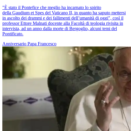
"È stato il Pontefice che meglio ha incarnato lo spirito
della Gaudium et Spes del Vaticano II, in quanto ha saputo mettersi
in ascolto dei drammi e dei fallimenti dell’umanità di oggi", così il
professor Ettore Malnati docente alla Facoltà di teologia rivisita in
intervista, ad un anno dalla morte di Bergoglio, alcuni temi del
Pontificato.
Anniversario
Papa Francesco