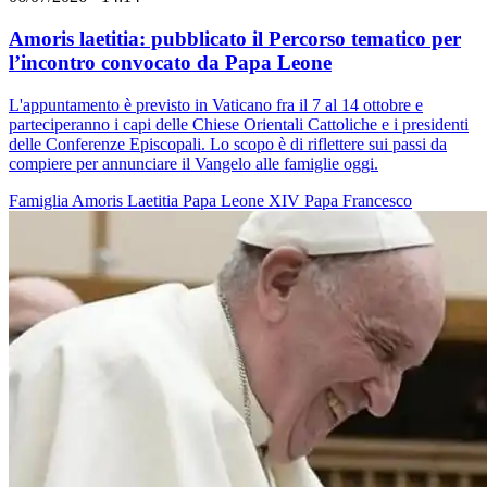
Amoris laetitia: pubblicato il Percorso tematico per
l’incontro convocato da Papa Leone
L'appuntamento è previsto in Vaticano fra il 7 al 14 ottobre e
parteciperanno i capi delle Chiese Orientali Cattoliche e i presidenti
delle Conferenze Episcopali. Lo scopo è di riflettere sui passi da
compiere per annunciare il Vangelo alle famiglie oggi.
Famiglia
Amoris Laetitia
Papa Leone XIV
Papa Francesco