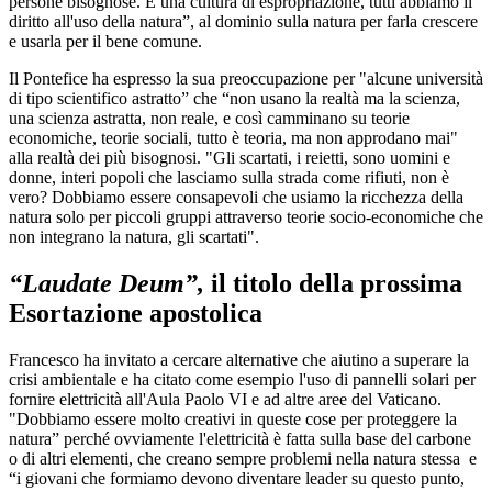
persone bisognose. È una cultura di espropriazione, tutti abbiamo il
diritto all'uso della natura”, al dominio sulla natura per farla crescere
e usarla per il bene comune.
Il Pontefice ha espresso la sua preoccupazione per "alcune università
di tipo scientifico astratto” che “non usano la realtà ma la scienza,
una scienza astratta, non reale, e così camminano su teorie
economiche, teorie sociali, tutto è teoria, ma non approdano mai"
alla realtà dei più bisognosi. "Gli scartati, i reietti, sono uomini e
donne, interi popoli che lasciamo sulla strada come rifiuti, non è
vero? Dobbiamo essere consapevoli che usiamo la ricchezza della
natura solo per piccoli gruppi attraverso teorie socio-economiche che
non integrano la natura, gli scartati".
“Laudate Deum”,
il titolo della prossima
Esortazione apostolica
Francesco ha invitato a cercare alternative che aiutino a superare la
crisi ambientale e ha citato come esempio l'uso di pannelli solari per
fornire elettricità all'Aula Paolo VI e ad altre aree del Vaticano.
"Dobbiamo essere molto creativi in queste cose per proteggere la
natura” perché ovviamente l'elettricità è fatta sulla base del carbone
o di altri elementi, che creano sempre problemi nella natura stessa e
“i giovani che formiamo devono diventare leader su questo punto,