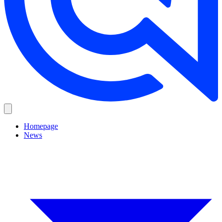
Homepage
News