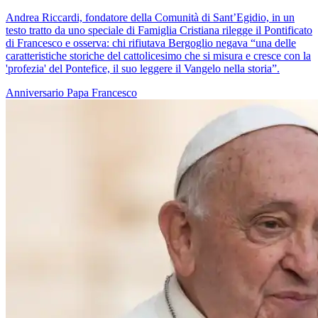
Andrea Riccardi, fondatore della Comunità di Sant’Egidio, in un
testo tratto da uno speciale di Famiglia Cristiana rilegge il Pontificato
di Francesco e osserva: chi rifiutava Bergoglio negava “una delle
caratteristiche storiche del cattolicesimo che si misura e cresce con la
'profezia' del Pontefice, il suo leggere il Vangelo nella storia”.
Anniversario
Papa Francesco