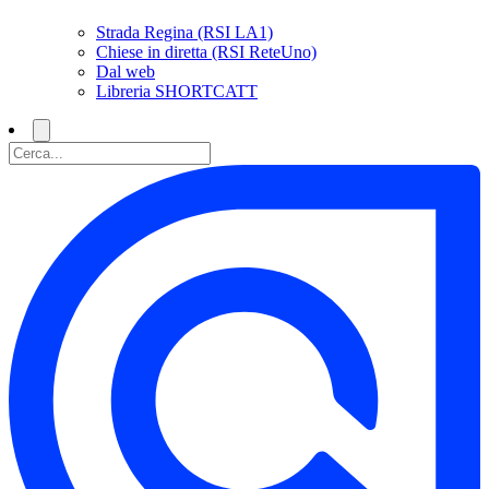
Strada Regina (RSI LA1)
Chiese in diretta (RSI ReteUno)
Dal web
Libreria SHORTCATT