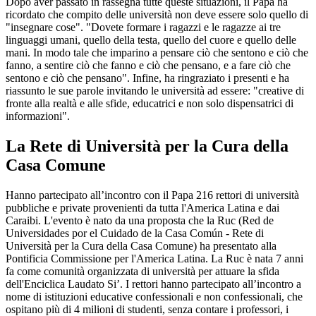
Dopo aver passato in rassegna tutte queste situazioni, il Papa ha
ricordato che compito delle università non deve essere solo quello di
"insegnare cose". "Dovete formare i ragazzi e le ragazze ai tre
linguaggi umani, quello della testa, quello del cuore e quello delle
mani. In modo tale che imparino a pensare ciò che sentono e ciò che
fanno, a sentire ciò che fanno e ciò che pensano, e a fare ciò che
sentono e ciò che pensano". Infine, ha ringraziato i presenti e ha
riassunto le sue parole invitando le università ad essere: "creative di
fronte alla realtà e alle sfide, educatrici e non solo dispensatrici di
informazioni".
La Rete di Università per la Cura della
Casa Comune
Hanno partecipato all’incontro con il Papa 216 rettori di università
pubbliche e private provenienti da tutta l'America Latina e dai
Caraibi. L'evento è nato da una proposta che la Ruc (Red de
Universidades por el Cuidado de la Casa Común - Rete di
Università per la Cura della Casa Comune) ha presentato alla
Pontificia Commissione per l'America Latina. La Ruc è nata 7 anni
fa come comunità organizzata di università per attuare la sfida
dell'Enciclica Laudato Si’. I rettori hanno partecipato all’incontro a
nome di istituzioni educative confessionali e non confessionali, che
ospitano più di 4 milioni di studenti, senza contare i professori, i