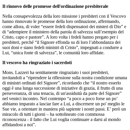
Il rinnovo delle promesse dell'ordinazione presbiterale
Nella consapevolezza della loro missione i presbiteri con il Vescovo
hanno rinnovato le promesse della loro ordinazione, affermando,
come allora, di voler “essere fedeli dispensatori dei misteri di Dio” e
di “adempiere il ministero della parola di salvezza sull’esempio del
Cristo, capo e pastore”. A loro volta i fedeli hanno pregato per i
presbiteri, perché “il Signore effonda su di loro l’abbondanza dei
suoi doni e siano fedeli ministri di Cristo”, impegnati a condurre a
Lui, “unica fonte di salvezza”, le comunità loro affidate.
Il vescovo ha ringraziato i sacerdoti
Mons. Lazzeri ha sentitamente ringraziato i suoi presbiteri,
invitandoli a “riprendere la riflessione sulla nostra condizione umana
di ministri ordinati del Signore”, ricordando che “il nostro esserlo
oggi è una lunga successione di iniziative di grazia, il frutto di una
perseveranza, di una tenacia, di un'assiduità da parte del Signore”
nel venirci incontro. Nel contempo “a poco a poco forse un po’
abbiamo imparato a lasciar fare a Lui, a discernere un po' meglio le
Sue vie, a orientare in maniera più sapiente i nostri passi. E’ però un
miracolo di tutti i giorni – ha sottolineato con commossa
riconoscenza - il fatto che Lui voglia continuare a darsi al mondo
affidandosi a noi”.