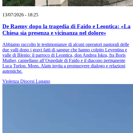
13/07/2026 - 18:25
De Raemy dopo la tragedia di Faido e Leontica: «La
Chiesa sia presenza e vicinanza nel dolore»
Abbiamo raccolto le testimonianze di alcuni operatori pastorali delle
due valli dopo i gravi fatti di sangue che hanno colpito Leventina e
valle di Blenio: il parroco di Leontica, don Andrea Iskra, fra Boris
Muther, cappellano all’Ospedale di Faido e il diacono permanente
Luca Turlon. Mons. Alain invita a promuovere dialogo e relazioni
autentiche.
Violenza
Diocesi Lugano