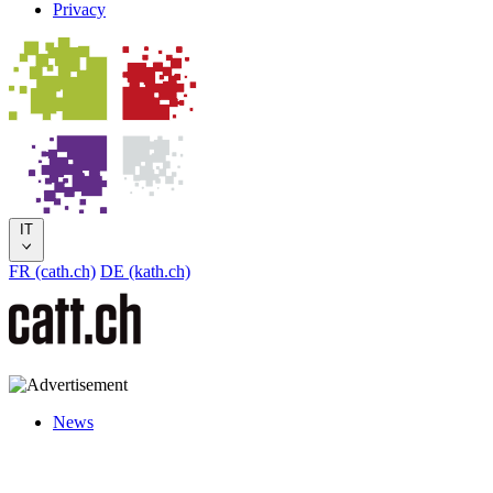
Privacy
IT
FR (cath.ch)
DE (kath.ch)
News