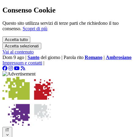
Consenso Cookie
Questo sito utilizza servizi di terze parti che richiedono il tuo
consenso.
Scopri di più
Accetta tutto
Accetta selezionati
Vai al contenuto
Dom 9 ago
|
Santo
del giorno
|
Parola rito
Romano
|
Ambrosiano
Impressum e contatti
|
IT