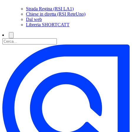
Strada Regina (RSI LA1)
Chiese in diretta (RSI ReteUno)
Dal web
Libreria SHORTCATT