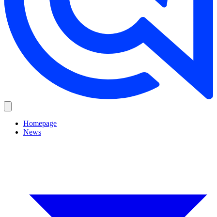
Homepage
News