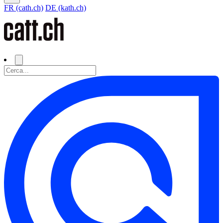
FR (cath.ch)
DE (kath.ch)