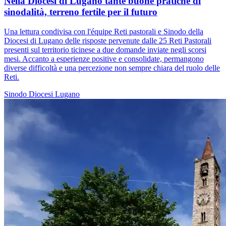
Nella Diocesi di Lugano tante buone pratiche di
sinodalità, terreno fertile per il futuro
Una lettura condivisa con l'équipe Reti pastorali e Sinodo della
Diocesi di Lugano delle risposte pervenute dalle 25 Reti Pastorali
presenti sul territorio ticinese a due domande inviate negli scorsi
mesi. Accanto a esperienze positive e consolidate, permangono
diverse difficoltà e una percezione non sempre chiara del ruolo delle
Reti.
Sinodo
Diocesi Lugano