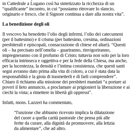
in Cattedrale a Lugano così ha sintetizzato la ricchezza di un
“qualificante” incontro, in cui “possiamo ritrovare lo slancio,
originario e fresco, che il Signore continua a dare alla nostra vita”.
La benedizione degli oli
Il vescovo ha benedetto l’olio degli infermi, l’olio dei catecumeni
(per il battesimo) e il crisma (per battesimo, cresima, ordinazioni
presbiterali e episcopali, consacrazione di chiese ed altari). “Questi
oli – ha precisato nell’omelia – guariranno, rinvigoriranno,
impregneranno con il profumo di Cristo; tuttavia non solo per la loro
efficacia intrinseca e oggettiva e per la fede della Chiesa, ma anche,
per la lucentezza, la densità e l’intima consistenza, che questi santi
segni avranno dato prima alla vita di coloro, a cui è stata data la
responsabilità e la gioia di trasmetterli e di farli comprendere”.
Chiaro il richiamo alla missione dei presbiteri mandati “a portare ai
poveri il lieto annuncio, a proclamare ai prigionieri la liberazione e ai
ciechi la vista; a rimettere in libertà gli oppressi".
Infatti, mons. Lazzeri ha commentato,
“l'unzione che abbiamo ricevuto implica la dilatazione
del cuore a quella carità pastorale che pensa più alle
ferite da curare, alla dignità da promuovere, alla letizia
da alimentare”, che ad altro.