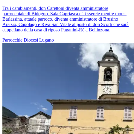
Tra i cambiamenti, don Carettoni diventa amministratore
parrocchiale di Bidogno, Sala Capriasca e Tesserete mentre mons.
Barlassina, attuale parroco, diventa amministratore di Brusino
Arsizio, Capolago e Riva San Vitale al posto di don Scorti che sarà
cappellano della casa di riposo Paganini-Rè a Bellinzona.
Parrocchie
Diocesi Lugano