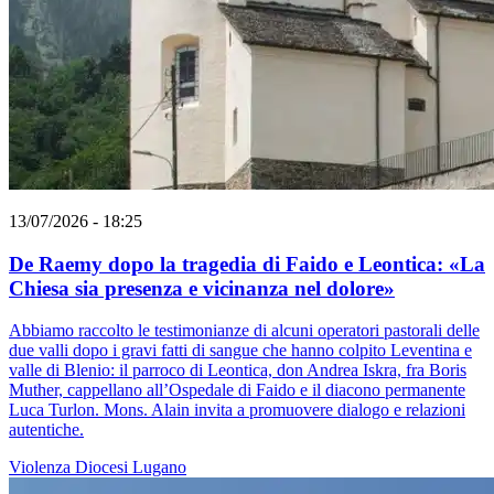
13/07/2026 - 18:25
De Raemy dopo la tragedia di Faido e Leontica: «La
Chiesa sia presenza e vicinanza nel dolore»
Abbiamo raccolto le testimonianze di alcuni operatori pastorali delle
due valli dopo i gravi fatti di sangue che hanno colpito Leventina e
valle di Blenio: il parroco di Leontica, don Andrea Iskra, fra Boris
Muther, cappellano all’Ospedale di Faido e il diacono permanente
Luca Turlon. Mons. Alain invita a promuovere dialogo e relazioni
autentiche.
Violenza
Diocesi Lugano