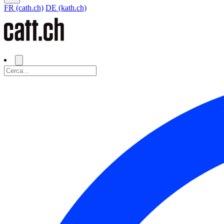
FR (cath.ch)
DE (kath.ch)