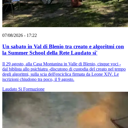
07/08/2026 - 17:22
Un sabato in Val di Blenio tra creato e algoritmi con
la Summer School della Rete Laudato si'
Il 29 agosto, alla Casa Montanina in Valle di Blenio, cinque voci -
dal biblista allo psichiatra -discutono di custodia del creato nel tempo
degli algoritmi, sulla scia dell'enciclica firmata da Leone XIV. Le
iscrizioni chiudono tra poco, il 9 agosto.
Laudato Si
Formazione