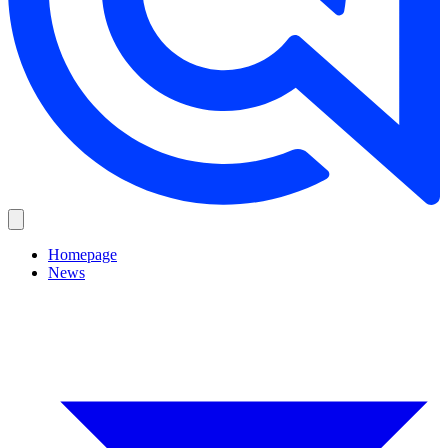
Homepage
News