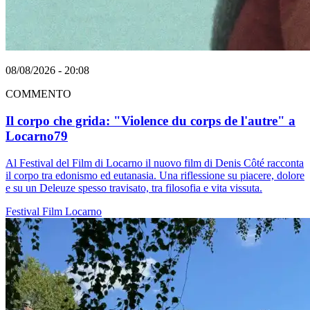
08/08/2026 - 20:08
COMMENTO
Il corpo che grida: "Violence du corps de l'autre" a
Locarno79
Al Festival del Film di Locarno il nuovo film di Denis Côté racconta
il corpo tra edonismo ed eutanasia. Una riflessione su piacere, dolore
e su un Deleuze spesso travisato, tra filosofia e vita vissuta.
Festival
Film
Locarno