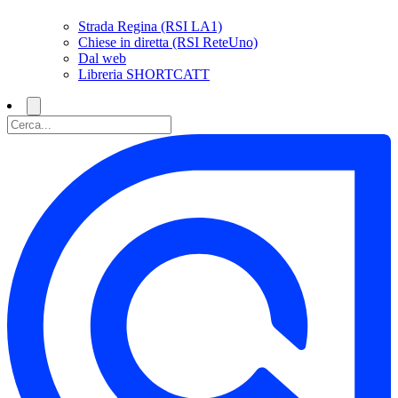
Strada Regina (RSI LA1)
Chiese in diretta (RSI ReteUno)
Dal web
Libreria SHORTCATT