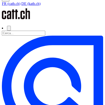
FR (cath.ch)
DE (kath.ch)