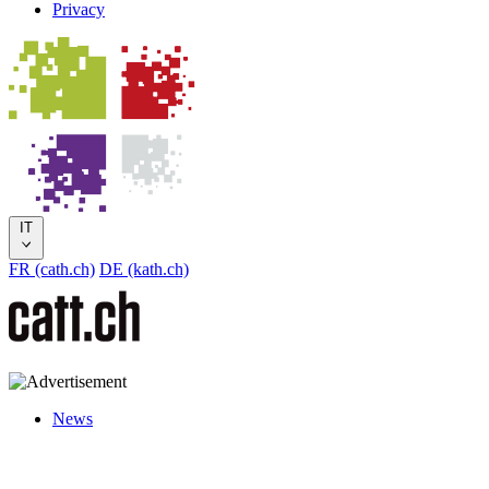
Privacy
IT
FR (cath.ch)
DE (kath.ch)
News