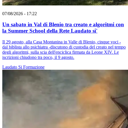
07/08/2026 - 17:22
Un sabato in Val di Blenio tra creato e algoritmi con
la Summer School della Rete Laudato si'
Il 29 agosto, alla Casa Montanina in Valle di Blenio, cinque voci -
dal biblista allo psichiatra -discutono di custodia del creato nel tempo
degli algoritmi, sulla scia dell'enciclica firmata da Leone XIV. Le
iscrizioni chiudono tra poco, il 9 agosto.
Laudato Si
Formazione