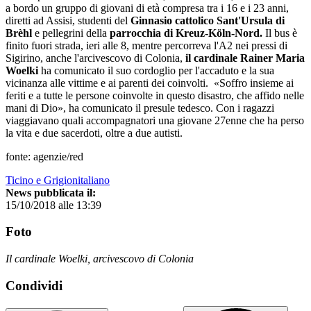
a bordo un gruppo di giovani di età compresa tra i 16 e i 23 anni,
diretti ad Assisi, studenti del
Ginnasio cattolico Sant'Ursula di
Brèhl
e pellegrini della
parrocchia di Kreuz-Köln-Nord.
Il bus è
finito fuori strada, ieri alle 8, mentre percorreva l'A2 nei pressi di
Sigirino, anche l'arcivescovo di Colonia,
il cardinale Rainer Maria
Woelki
ha comunicato il suo cordoglio per l'accaduto e la sua
vicinanza alle vittime e ai parenti dei coinvolti. «Soffro insieme ai
feriti e a tutte le persone coinvolte in questo disastro, che affido nelle
mani di Dio», ha comunicato il presule tedesco. Con i ragazzi
viaggiavano quali accompagnatori una giovane 27enne che ha perso
la vita e due sacerdoti, oltre a due autisti.
fonte: agenzie/red
Ticino e Grigionitaliano
News pubblicata il:
15/10/2018 alle 13:39
Foto
Il cardinale Woelki, arcivescovo di Colonia
Condividi