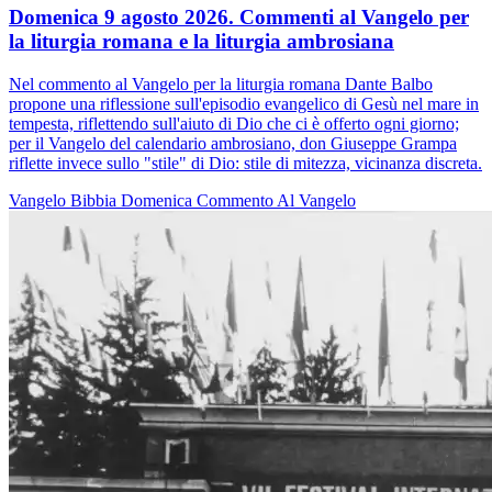
Domenica 9 agosto 2026. Commenti al Vangelo per
la liturgia romana e la liturgia ambrosiana
Nel commento al Vangelo per la liturgia romana Dante Balbo
propone una riflessione sull'episodio evangelico di Gesù nel mare in
tempesta, riflettendo sull'aiuto di Dio che ci è offerto ogni giorno;
per il Vangelo del calendario ambrosiano, don Giuseppe Grampa
riflette invece sullo "stile" di Dio: stile di mitezza, vicinanza discreta.
Vangelo
Bibbia
Domenica
Commento Al Vangelo