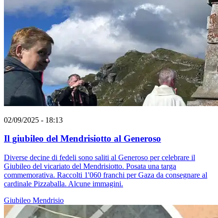
02/09/2025 - 18:13
Il giubileo del Mendrisiotto al Generoso
Diverse decine di fedeli sono saliti al Generoso per celebrare il
Giubileo del vicariato del Mendrisiotto. Posata una targa
commemorativa. Raccolti 1'060 franchi per Gaza da consegnare al
cardinale Pizzaballa. Alcune immagini.
Giubileo
Mendrisio