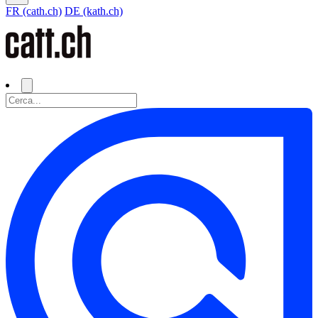
FR (cath.ch)
DE (kath.ch)