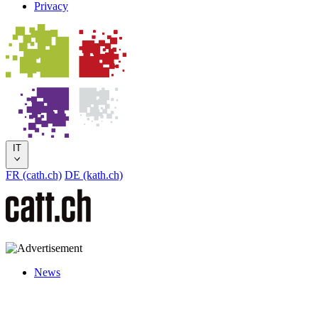
Privacy
IT
FR (cath.ch)
DE (kath.ch)
News