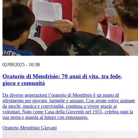
02/09/2025 - 10:38
Oratorio di Mendrisio: 70 anni di vita, tra fede,
gioco e comunità
Da diverse generazioni l’oratorio di Mendrisio è un punto di
riferimento per giovani, famiglie e anziani. Con serate estive animate
da giochi, musica e convivialità, continua a vivere grazie ai
volontari. Nato come Casa della Gioventù nel 1955, celebra oggi la
sua storia e guarda al futuro con entusiasmo.
Oratorio
Mendrisio
Giovani