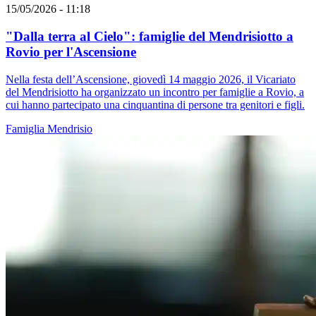
15/05/2026 - 11:18
"Dalla terra al Cielo": famiglie del Mendrisiotto a
Rovio per l'Ascensione
Nella festa dell’Ascensione, giovedì 14 maggio 2026, il Vicariato
del Mendrisiotto ha organizzato un incontro per famiglie a Rovio, a
cui hanno partecipato una cinquantina di persone tra genitori e figli.
Famiglia
Mendrisio