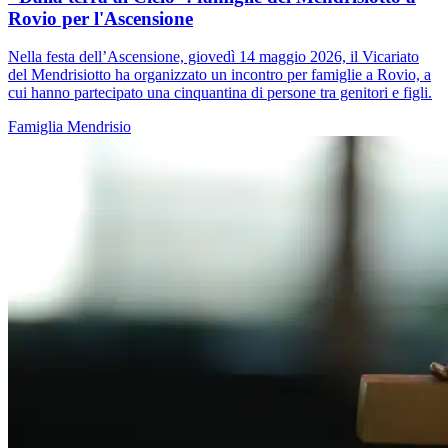
Rovio per l'Ascensione
Nella festa dell’Ascensione, giovedì 14 maggio 2026, il Vicariato
del Mendrisiotto ha organizzato un incontro per famiglie a Rovio, a
cui hanno partecipato una cinquantina di persone tra genitori e figli.
Famiglia
Mendrisio