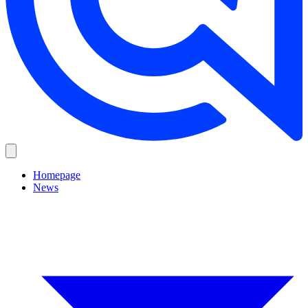
Homepage
News