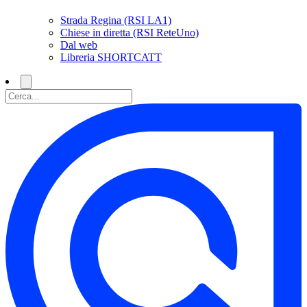
Strada Regina (RSI LA1)
Chiese in diretta (RSI ReteUno)
Dal web
Libreria SHORTCATT