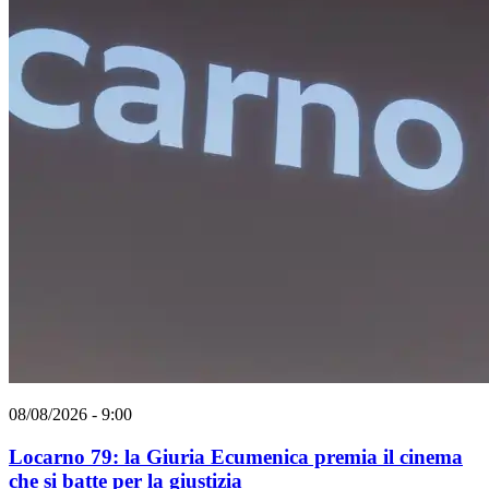
08/08/2026 - 9:00
Locarno 79: la Giuria Ecumenica premia il cinema
che si batte per la giustizia