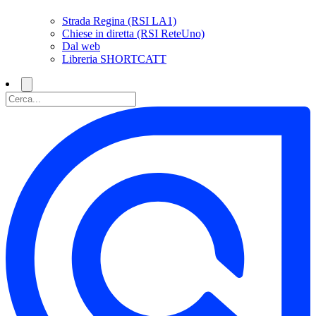
Strada Regina (RSI LA1)
Chiese in diretta (RSI ReteUno)
Dal web
Libreria SHORTCATT