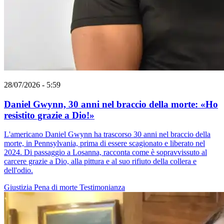
28/07/2026 - 5:59
Daniel Gwynn, 30 anni nel braccio della morte: «Ho
resistito grazie a Dio!»
L'americano Daniel Gwynn ha trascorso 30 anni nel braccio della
morte, in Pennsylvania, prima di essere scagionato e liberato nel
2024. Di passaggio a Losanna, racconta come è sopravvissuto al
carcere grazie a Dio, alla pittura e al suo rifiuto della collera e
dell'odio.
Giustizia
Pena di morte
Testimonianza