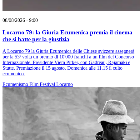
08/08/2026 - 9:00
Locarno 79: la Giuria Ecumenica premia il cinema
che si batte per la giustizia
A Locarno 79 la Giuria Ecumenica delle Chiese svizzere assegnerà
per la 53ª volta un premio di 10'000 franchi a un film del Concorso
Internazionale. Presidente Viera Pirker, con Gadreau, Rajamäki e
Stutte. Premiazione il 15 agosto. Domenica alle 11.15 il culto
ecumenico.
Ecumenismo
Film
Festival
Locarno