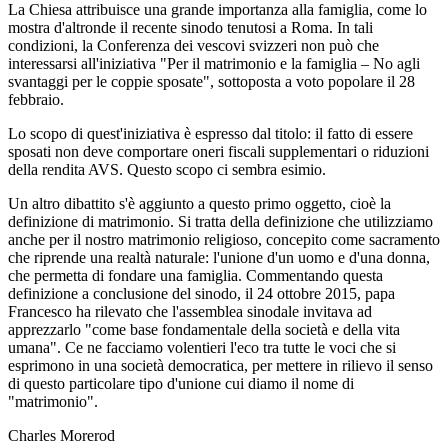
La Chiesa attribuisce una grande importanza alla famiglia, come lo
mostra d'altronde il recente sinodo tenutosi a Roma. In tali
condizioni, la Conferenza dei vescovi svizzeri non può che
interessarsi all'iniziativa "Per il matrimonio e la famiglia – No agli
svantaggi per le coppie sposate", sottoposta a voto popolare il 28
febbraio.
Lo scopo di quest'iniziativa è espresso dal titolo: il fatto di essere
sposati non deve comportare oneri fiscali supplementari o riduzioni
della rendita AVS. Questo scopo ci sembra esimio.
Un altro dibattito s'è aggiunto a questo primo oggetto, cioè la
definizione di matrimonio. Si tratta della definizione che utilizziamo
anche per il nostro matrimonio religioso, concepito come sacramento
che riprende una realtà naturale: l'unione d'un uomo e d'una donna,
che permetta di fondare una famiglia. Commentando questa
definizione a conclusione del sinodo, il 24 ottobre 2015, papa
Francesco ha rilevato che l'assemblea sinodale invitava ad
apprezzarlo "come base fondamentale della società e della vita
umana". Ce ne facciamo volentieri l'eco tra tutte le voci che si
esprimono in una società democratica, per mettere in rilievo il senso
di questo particolare tipo d'unione cui diamo il nome di
"matrimonio".
Charles Morerod