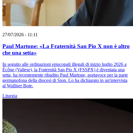
27/07/2026 - 11:11
Paul Martone: «La Fraternità San Pio X non è altro
che una setta»
In seguito alle ordinazioni episcopali illegali di inizio luglio 2026 a
Écône (Vallese), la Fraternità San Pio X (FSSPX) è diventata una
setta, ha recentemente ribadito Paul Martone, portavoce per la parte
germanofona della diocesi di Sion. Lo ha dichiarato in un'intervista
al Walliser Bote.
Liturgia