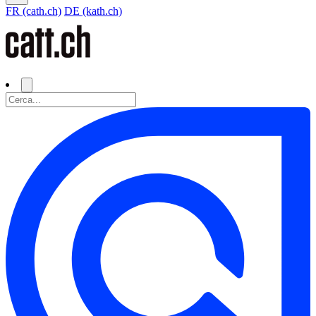
FR (cath.ch)
DE (kath.ch)