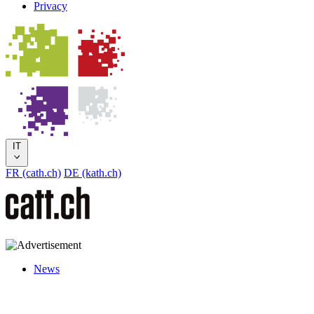
Privacy
IT
FR (cath.ch)
DE (kath.ch)
News