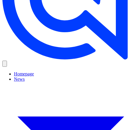
Homepage
News