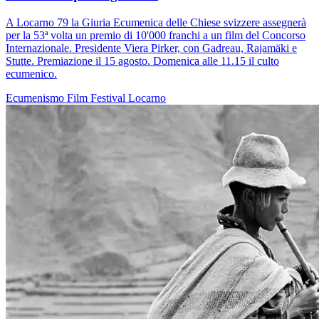
A Locarno 79 la Giuria Ecumenica delle Chiese svizzere assegnerà
per la 53ª volta un premio di 10'000 franchi a un film del Concorso
Internazionale. Presidente Viera Pirker, con Gadreau, Rajamäki e
Stutte. Premiazione il 15 agosto. Domenica alle 11.15 il culto
ecumenico.
Ecumenismo
Film
Festival
Locarno