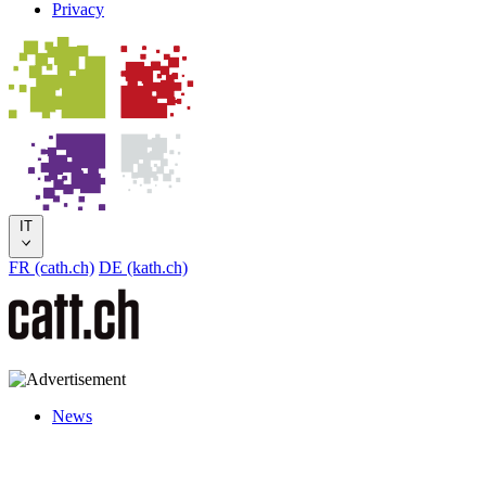
Privacy
IT
FR (cath.ch)
DE (kath.ch)
News