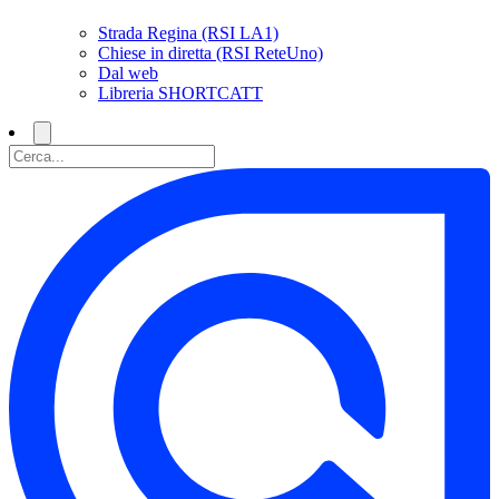
Strada Regina (RSI LA1)
Chiese in diretta (RSI ReteUno)
Dal web
Libreria SHORTCATT