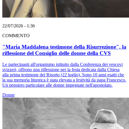
22/07/2026 - 1:36
COMMENTO
"Maria Maddalena testimone della Risurrezione", la
riflessione del Consiglio delle donne della CVS
Le partecipanti all'organismo istituito dalla Conferenza dei vescovi
svizzeri, offrono una riflessione per la festa dedicata dalla Chiesa
alla prima testimone del Risorto (22 luglio). Sono 10 anni esatti che
la sua memoria liturgica è stata elevata a festività da papa Francesco.
Un pensiero particolare alle donne impegnate nell'apostolato.
Donne