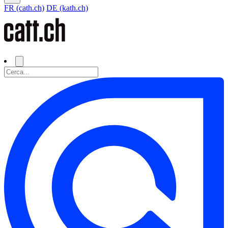
FR (cath.ch)
DE (kath.ch)