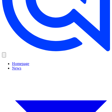
Homepage
News