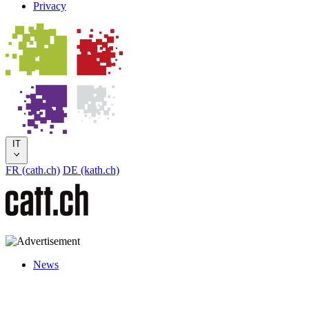
Privacy
IT
FR (cath.ch)
DE (kath.ch)
News