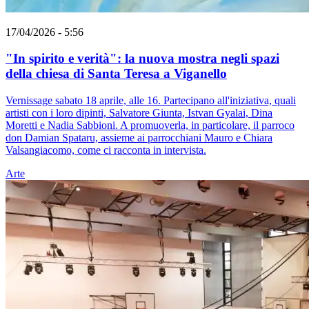
17/04/2026 - 5:56
"In spirito e verità": la nuova mostra negli spazi
della chiesa di Santa Teresa a Viganello
Vernissage sabato 18 aprile, alle 16. Partecipano all'iniziativa, quali
artisti con i loro dipinti, Salvatore Giunta, Istvan Gyalai, Dina
Moretti e Nadia Sabbioni. A promuoverla, in particolare, il parroco
don Damian Spataru, assieme ai parrocchiani Mauro e Chiara
Valsangiacomo, come ci racconta in intervista.
Arte