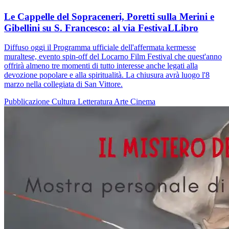
Le Cappelle del Sopraceneri, Poretti sulla Merini e
Gibellini su S. Francesco: al via FestivaLLibro
Diffuso oggi il Programma ufficiale dell'affermata kermesse
muraltese, evento spin-off del Locarno Film Festival che quest'anno
offrirà almeno tre momenti di tutto interesse anche legati alla
devozione popolare e alla spiritualità. La chiusura avrà luogo l'8
marzo nella collegiata di San Vittore.
Pubblicazione
Cultura
Letteratura
Arte
Cinema