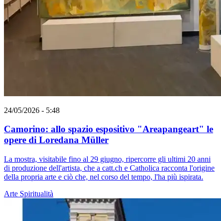
24/05/2026 - 5:48
Camorino: allo spazio espositivo "Areapangeart" le
opere di Loredana Müller
La mostra, visitabile fino al 29 giugno, ripercorre gli ultimi 20 anni
di produzione dell'artista, che a catt.ch e Catholica racconta l'origine
della propria arte e ciò che, nel corso del tempo, l'ha più ispirata.
Arte
Spiritualità