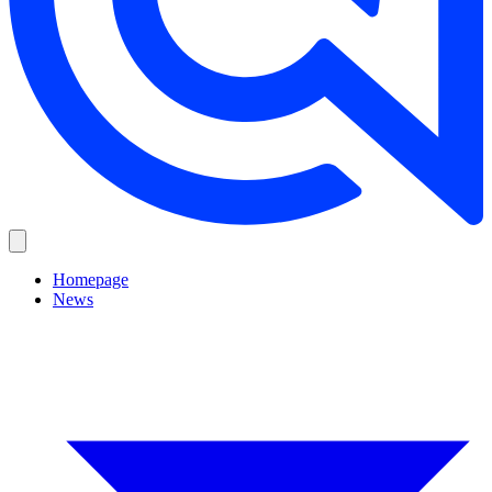
Homepage
News