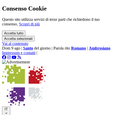
Consenso Cookie
Questo sito utilizza servizi di terze parti che richiedono il tuo
consenso.
Scopri di più
Accetta tutto
Accetta selezionati
Vai al contenuto
Dom 9 ago
|
Santo
del giorno
|
Parola rito
Romano
|
Ambrosiano
Impressum e contatti
|
IT