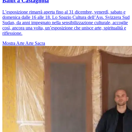
Balut a Castagnola
L’esposizione rimarrà aperta fino al 31 dicembre, venerdì, sabato e
domenica dalle 16 alle 18. Lo Spazio Cultura dell’Ass. Svizzera Sud
Sudan, da anni impegnato nella sensibilizzazione culturale, accoglie
così, ancora una volta, un’esposizione che unisce arte, spiritualità e
riflessione.
Mostra
Arte
Arte Sacra