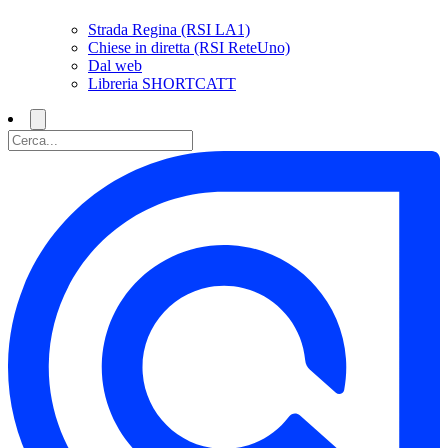
Strada Regina (RSI LA1)
Chiese in diretta (RSI ReteUno)
Dal web
Libreria SHORTCATT