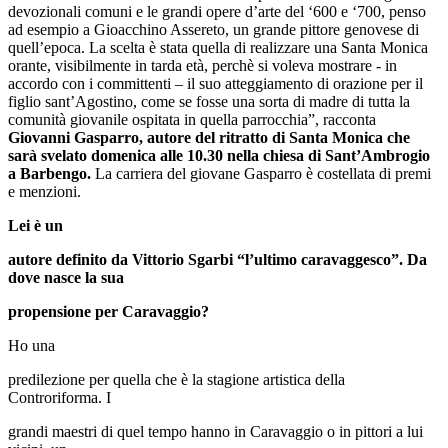
devozionali comuni e le grandi opere d’arte del ‘600 e ‘700, penso
ad esempio a Gioacchino Assereto, un grande pittore genovese di
quell’epoca. La scelta è stata quella di realizzare una Santa Monica
orante, visibilmente in tarda età, perchè si voleva mostrare - in
accordo con i committenti – il suo atteggiamento di orazione per il
figlio sant’Agostino, come se fosse una sorta di madre di tutta la
comunità giovanile ospitata in quella parrocchia”, racconta
Giovanni Gasparro, autore del ritratto di Santa Monica che
sarà svelato domenica alle 10.30 nella chiesa di Sant’Ambrogio
a Barbengo.
La carriera del giovane Gasparro è costellata di premi
e menzioni.
Lei è un
autore definito da Vittorio Sgarbi “l’ultimo caravaggesco”. Da
dove nasce la sua
propensione per Caravaggio?
Ho una
predilezione per quella che è la stagione artistica della
Controriforma. I
grandi maestri di quel tempo hanno in Caravaggio o in pittori a lui