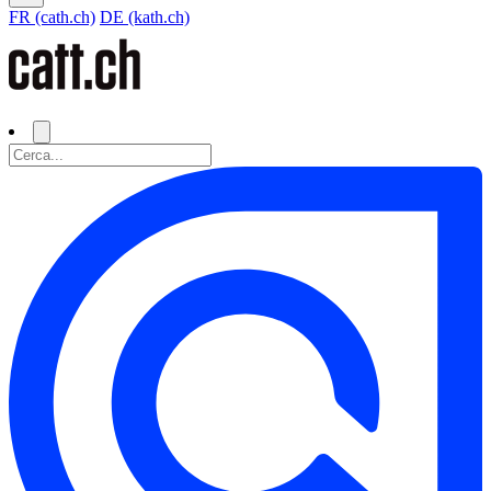
FR (cath.ch)
DE (kath.ch)