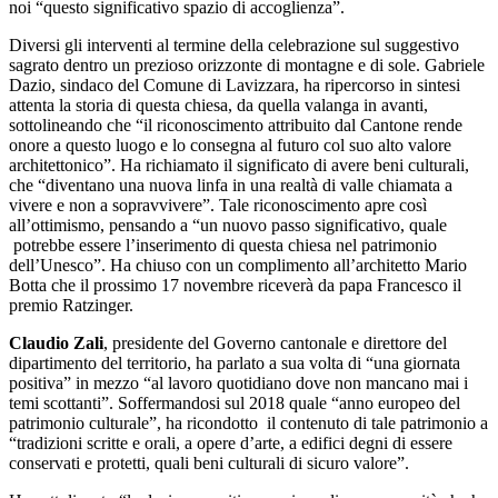
noi “questo significativo spazio di accoglienza”.
Diversi gli interventi al termine della celebrazione sul suggestivo
sagrato dentro un prezioso orizzonte di montagne e di sole. Gabriele
Dazio, sindaco del Comune di Lavizzara, ha ripercorso in sintesi
attenta la storia di questa chiesa, da quella valanga in avanti,
sottolineando che “il riconoscimento attribuito dal Cantone rende
onore a questo luogo e lo consegna al futuro col suo alto valore
architettonico”. Ha richiamato il significato di avere beni culturali,
che “diventano una nuova linfa in una realtà di valle chiamata a
vivere e non a sopravvivere”. Tale riconoscimento apre così
all’ottimismo, pensando a “un nuovo passo significativo, quale
potrebbe essere l’inserimento di questa chiesa nel patrimonio
dell’Unesco”. Ha chiuso con un complimento all’architetto Mario
Botta che il prossimo 17 novembre riceverà da papa Francesco il
premio Ratzinger.
Claudio Zali
, presidente del Governo cantonale e direttore del
dipartimento del territorio, ha parlato a sua volta di “una giornata
positiva” in mezzo “al lavoro quotidiano dove non mancano mai i
temi scottanti”. Soffermandosi sul 2018 quale “anno europeo del
patrimonio culturale”, ha ricondotto il contenuto di tale patrimonio a
“tradizioni scritte e orali, a opere d’arte, a edifici degni di essere
conservati e protetti, quali beni culturali di sicuro valore”.