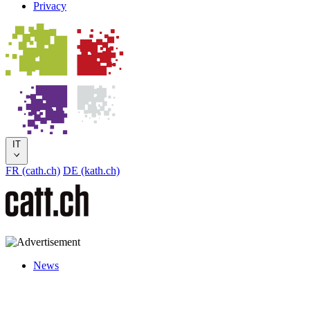
Privacy
IT
FR (cath.ch)
DE (kath.ch)
News