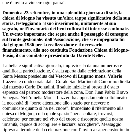
che è invito a vincere ogni paura”.
Domenica 23 settembre, in una splendida giornata di sole, la
chiesa di Mogno ha vissuto un’altra tappa significativa della sua
storia, festeggiando il suo inserimento, unitamente al suo
sagrato, nell’inventario dei beni culturali di interesse cantonale.
Un evento importante che segue anche il passaggio di consegne
sul fronte gestionale: dall’Associazione, che si è impegnata fin
dal giugno 1986 per la realizzazione e il necessario
finanziamento, alla neo costituita Fondazione Chiesa di Mogno-
Fusio, il cui comitato è presieduto da Davide Keller.
La bella e significativa giornata, impreziosita da una numerosa e
qualificata partecipazione, è stata aperta dalla celebrazione della
Santa Messa: presieduta dal
Vescovo di Lugano mons. Valerio
Lazzer
i e condecorata dalla Corale San Martino di Camorino diretta
dal maestro Carlo Donadini. Il saluto iniziale ai presenti è stato
espresso dal parroco moderatore della zona, Don Juan Pablo Bravo
Venegas. Nell’omelia Mons. Lazzeri ha appositamente sottolineato
la necessità di “porre attenzione allo spazio per ricevere e
comunicare quanto si ha nel cuore”. Immediato il riferimento alla
chiesa di Mogno, colta quale spazio “per ascoltare, trovarsi,
celebrare; per entrare nel vivo del cuore e riscoprire quella nostra
umanità, capace di accogliere e lasciarsi accogliere”. Messaggio
ripreso al termine della celebrazione con l’invito a saper custodire in