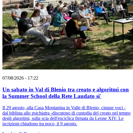
07/08/2026 - 17:22
Un sabato in Val di Blenio tra creato e algoritmi con
la Summer School della Rete Laudato si'
Il 29 agosto, alla Casa Montanina in Valle di Blenio, cinque voci -
dal biblista allo psichiatra -discutono di custodia del creato nel tempo
degli algoritmi, sulla scia dell'enciclica firmata da Leone XIV. Le
iscrizioni chiudono tra poco, il 9 agosto.