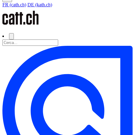
FR (cath.ch)
DE (kath.ch)