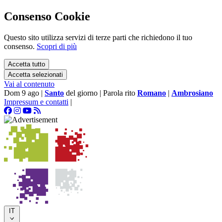
Consenso Cookie
Questo sito utilizza servizi di terze parti che richiedono il tuo
consenso.
Scopri di più
Accetta tutto
Accetta selezionati
Vai al contenuto
Dom 9 ago
|
Santo
del giorno
|
Parola rito
Romano
|
Ambrosiano
Impressum e contatti
|
IT