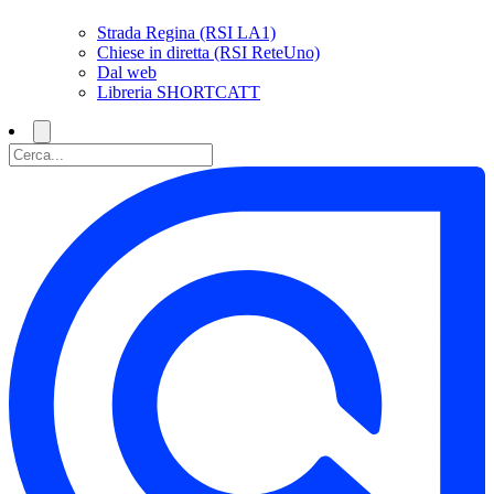
Strada Regina (RSI LA1)
Chiese in diretta (RSI ReteUno)
Dal web
Libreria SHORTCATT