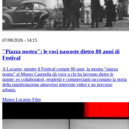
07/08/2026 - 14:15
"Piazza nostra": le voci nascoste dietro 80 anni di
Festival
A Locarno, mentre il Festival compie 80 anni, la mostra "piazza
nostra" al Museo Casorella dà voce a chi ha lavorato dietro le
quinte: ex collaboratori, residenti e commercianti raccontano la storia
della manifestazione attraverso interviste video e un percorso
urbano.
Museo
Locarno
Film