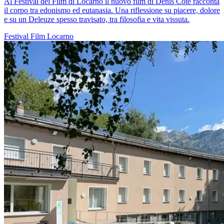
Al Festival del Film di Locarno il nuovo film di Denis Côté racconta
il corpo tra edonismo ed eutanasia. Una riflessione su piacere, dolore
e su un Deleuze spesso travisato, tra filosofia e vita vissuta.
Festival
Film
Locarno