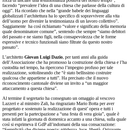
forza di lasciare una testimonianza positiva del nostro tempo”,
facendo “prevalere l’idea di una chiesa che parlasse della cultura di
oggi”. Ha ricordato che nella “grande babele dei linguaggi
globalizzati l’architettura ha lo specifico di sopravvivere alla vita
dell’uomo per divenire la testimonianza di un lavoro collettivo”.
Saggiamente ha così richiamato “valore e significato della memoria
quale denominatore comune”, sentendo che sempre “siamo debitori
del passato e ne siamo figli, nella consapevolezza che le forme
espressive e tecnico funzionali siano filtrate da questo nostro
passato”.
L’architetto
Giovan Luigi Dazio
, per tanti anni alla guida
dell’Associazione che ha promosso la costruzione della chiesa e l’ha
custodita nel tempo, ha ripercorso l’impegno profuso per tale
realizzazione, sottolineando che “è stato bellissimo costruire
qualcosa che appartiene a tutti”. Ha precisato che il nuovo
riconoscimento cantonale diviene un invito a “un maggior
attaccamento a questa chiesa”.
Al termine il segretario ha consegnato un omaggio al vescovo
Lazzeri e al ministro Zali, ha ringraziato Mario Botta per aver
progettato e sostenuto la realizzazione di quest’ opera e tutti i
presenti per la partecipazione a “una festa di vera gioia”, quale è
stata infatti la giornata di domenica accanto a una chiesa, sulla quale
così si esprimeva il GdP all’indomani della sua consacrazione:
“Semplicità che diviene poesia: nitidezza, luce, libertà. Orizzonte