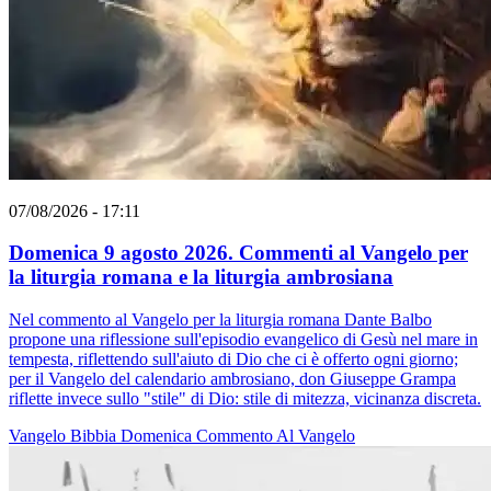
07/08/2026 - 17:11
Domenica 9 agosto 2026. Commenti al Vangelo per
la liturgia romana e la liturgia ambrosiana
Nel commento al Vangelo per la liturgia romana Dante Balbo
propone una riflessione sull'episodio evangelico di Gesù nel mare in
tempesta, riflettendo sull'aiuto di Dio che ci è offerto ogni giorno;
per il Vangelo del calendario ambrosiano, don Giuseppe Grampa
riflette invece sullo "stile" di Dio: stile di mitezza, vicinanza discreta.
Vangelo
Bibbia
Domenica
Commento Al Vangelo