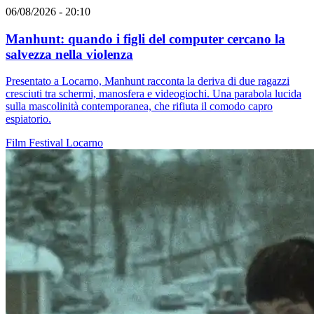
06/08/2026 - 20:10
Manhunt: quando i figli del computer cercano la
salvezza nella violenza
Presentato a Locarno, Manhunt racconta la deriva di due ragazzi
cresciuti tra schermi, manosfera e videogiochi. Una parabola lucida
sulla mascolinità contemporanea, che rifiuta il comodo capro
espiatorio.
Film
Festival
Locarno