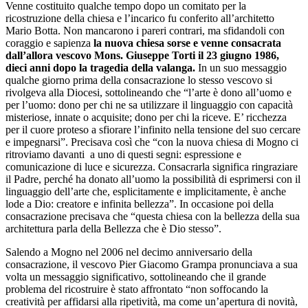
Venne costituito qualche tempo dopo un comitato per la
ricostruzione della chiesa e l’incarico fu conferito all’architetto
Mario Botta. Non mancarono i pareri contrari, ma sfidandoli con
coraggio e sapienza
la nuova chiesa sorse e venne consacrata
dall’allora vescovo Mons. Giuseppe Torti il 23 giugno 1986,
dieci anni dopo la tragedia della valanga.
In un suo messaggio
qualche giorno prima della consacrazione lo stesso vescovo si
rivolgeva alla Diocesi, sottolineando che “l’arte è dono all’uomo e
per l’uomo: dono per chi ne sa utilizzare il linguaggio con capacità
misteriose, innate o acquisite; dono per chi la riceve. E’ ricchezza
per il cuore proteso a sfiorare l’infinito nella tensione del suo cercare
e impegnarsi”. Precisava così che “con la nuova chiesa di Mogno ci
ritroviamo davanti a uno di questi segni: espressione e
comunicazione di luce e sicurezza. Consacrarla significa ringraziare
il Padre, perché ha donato all’uomo la possibilità di esprimersi con il
linguaggio dell’arte che, esplicitamente e implicitamente, è anche
lode a Dio: creatore e infinita bellezza”. In occasione poi della
consacrazione precisava che “questa chiesa con la bellezza della sua
architettura parla della Bellezza che è Dio stesso”.
Salendo a Mogno nel 2006 nel decimo anniversario della
consacrazione, il vescovo Pier Giacomo Grampa pronunciava a sua
volta un messaggio significativo, sottolineando che il grande
problema del ricostruire è stato affrontato “non soffocando la
creatività per affidarsi alla ripetività, ma come un’apertura di novità,