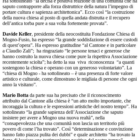
Ha sottolineato “la decisa e positiva reazione di una comunità che ha
saputo contrapporre alla forza distruttrice della natura l’impegno di
portare cultura e sapienza architettonica”. Ecco così “la costruzione
della nuova chiesa al posto di quella andata distrutta e il recupero
dell’antica torba pure a sua volta fortemente provata”.
Davide Keller
, presidente della neocostituita Fondazione Chiesa di
Mogno-Fusio, ha espresso “la grande soddisfazione di essere custodi
di quest’opera”. Ha espresso gratitudine “al Cantone e in particolare
a Claudio Zali”; ha ringraziato “le persone tenaci e generose che
hanno costruito la nuova chiesa come pure la rispettiva Associazione
recentemente sciolta”; ha detto la sua viva riconoscenza “a quanti
sostengono la chiesa e operano con un generoso volontariato”. La
“chiesa di Mogno - ha sottolineato – è una presenza di forte valore
artistico e culturale, come dimostrano le migliaia di persone che ogni
anno la visitano”.
Mario Botta
da parte sua ha precisato che il riconoscimento
attribuito dal Cantone alla chiesa è “un atto molto importante, che
incoraggia la cultura e le espressioni artistiche del nostro tempo”. Ha
sottolineato “la grande sapienza dell’Associazione che saputo
insistere per avere a Mogno una nuova realtà”, nella
“consapevolezza che una comunità non lascia un territorio più
povero di come l’ha trovato”. Così “determinazione e convinzione
hanno fatto piazza pulita dei dubbi” e quale architetto “ha trovato la