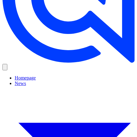
Homepage
News