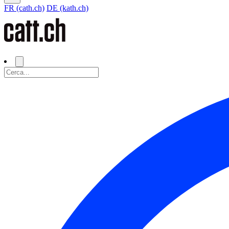
FR (cath.ch)
DE (kath.ch)