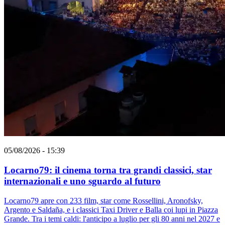
05/08/2026 - 15:39
Locarno79: il cinema torna tra grandi classici, star
internazionali e uno sguardo al futuro
Locarno79 apre con 233 film, star come Rossellini, Aronofsky,
Argento e Saldaña, e i classici Taxi Driver e Balla coi lupi in Piazza
Grande. Tra i temi caldi: l'anticipo a luglio per gli 80 anni nel 2027 e