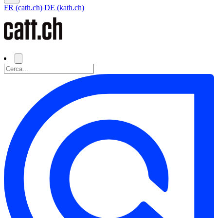
FR (cath.ch)
DE (kath.ch)