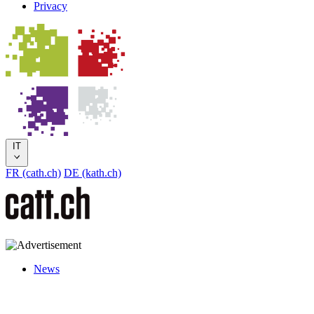
Privacy
IT
FR (cath.ch)
DE (kath.ch)
News