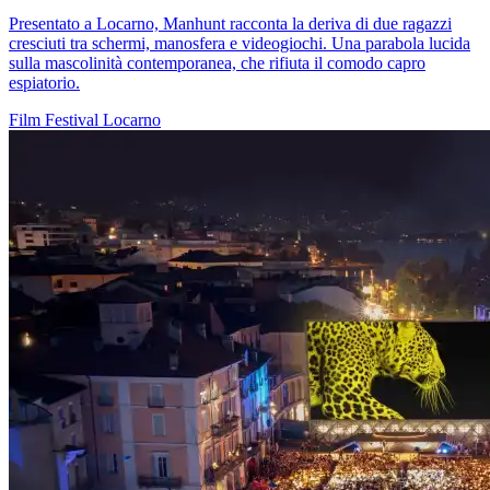
Presentato a Locarno, Manhunt racconta la deriva di due ragazzi
cresciuti tra schermi, manosfera e videogiochi. Una parabola lucida
sulla mascolinità contemporanea, che rifiuta il comodo capro
espiatorio.
Film
Festival
Locarno