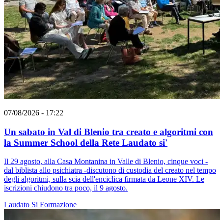
07/08/2026 - 17:22
Un sabato in Val di Blenio tra creato e algoritmi con
la Summer School della Rete Laudato si'
Il 29 agosto, alla Casa Montanina in Valle di Blenio, cinque voci -
dal biblista allo psichiatra -discutono di custodia del creato nel tempo
degli algoritmi, sulla scia dell'enciclica firmata da Leone XIV. Le
iscrizioni chiudono tra poco, il 9 agosto.
Laudato Si
Formazione