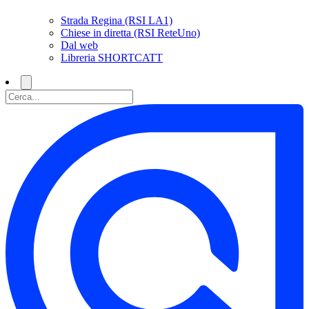
Strada Regina (RSI LA1)
Chiese in diretta (RSI ReteUno)
Dal web
Libreria SHORTCATT