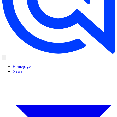
Homepage
News