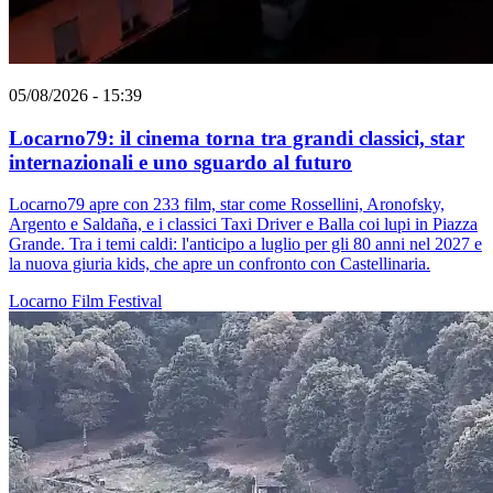
05/08/2026 - 15:39
Locarno79: il cinema torna tra grandi classici, star
internazionali e uno sguardo al futuro
Locarno79 apre con 233 film, star come Rossellini, Aronofsky,
Argento e Saldaña, e i classici Taxi Driver e Balla coi lupi in Piazza
Grande. Tra i temi caldi: l'anticipo a luglio per gli 80 anni nel 2027 e
la nuova giuria kids, che apre un confronto con Castellinaria.
Locarno
Film
Festival