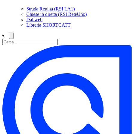
Strada Regina (RSI LA1)
Chiese in diretta (RSI ReteUno)
Dal web
Libreria SHORTCATT