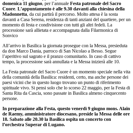
domenica 11 giugno
, per l’annuale
Festa patronale del Sacro
Cuore
.
L’appuntamento è alle 9.30 davanti alla chiesina della
Madonnetta
, da cui partirà il percorso. Molto attesa è la sosta
davanti a Casa Serena, residenza di tanti anziani del quartiere, per un
momento di festa e condivisione con tutti gli altri fedeli. La
processione sarà allietata e accompagnata dalla Filarmonica di
Sonvico
All’arrivo in Basilica la giornata prosegue con la Messa, presieduta
da don Marco Dania, parroco di San Nicolao a Besso. Segue
l’aperitivo sul sagrato e il pranzo comunitario. In caso di cattivo
tempo, la processione sarà annullata e la Messa inizierà alle 10.
La Festa patronale del Sacro Cuore è un momento speciale nella vita
della comunità della Basilica: residenti, certo, ma anche persone dei
paesi vicini che in questo luogo trovano un punto di riferimento
spirituale vivo. Si pensi solo che lo scorso 22 maggio, per la Festa di
Santa Rita da Cascia, sono passate in Basilica almeno cinquecento
persone.
In preparazione alla Festa, questo venerdì 9 giugno mons. Alain
de Raemy, amministratore diocesano, preside la Messa delle ore
18.
Sabato alle 20.30 la Basilica ospita un concerto con
l’orchestra Superar di Lugano.