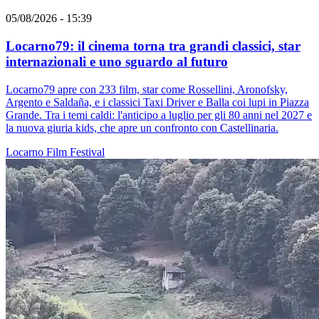
05/08/2026 - 15:39
Locarno79: il cinema torna tra grandi classici, star
internazionali e uno sguardo al futuro
Locarno79 apre con 233 film, star come Rossellini, Aronofsky,
Argento e Saldaña, e i classici Taxi Driver e Balla coi lupi in Piazza
Grande. Tra i temi caldi: l'anticipo a luglio per gli 80 anni nel 2027 e
la nuova giuria kids, che apre un confronto con Castellinaria.
Locarno
Film
Festival