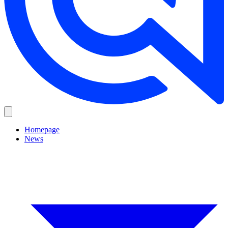
Homepage
News