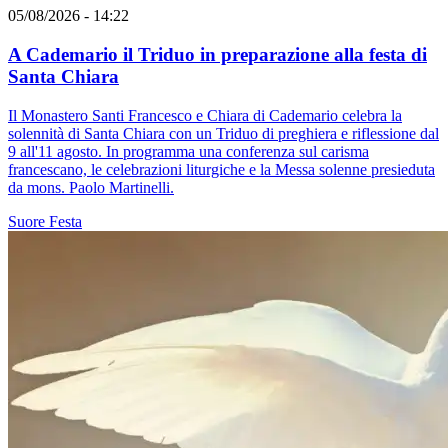
05/08/2026 - 14:22
A Cademario il Triduo in preparazione alla festa di
Santa Chiara
Il Monastero Santi Francesco e Chiara di Cademario celebra la
solennità di Santa Chiara con un Triduo di preghiera e riflessione dal
9 all'11 agosto. In programma una conferenza sul carisma
francescano, le celebrazioni liturgiche e la Messa solenne presieduta
da mons. Paolo Martinelli.
Suore
Festa