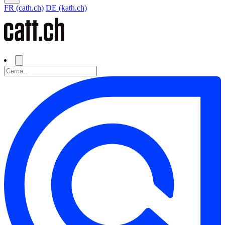
FR (cath.ch)
DE (kath.ch)