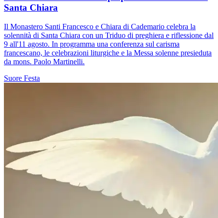
Santa Chiara
Il Monastero Santi Francesco e Chiara di Cademario celebra la
solennità di Santa Chiara con un Triduo di preghiera e riflessione dal
9 all'11 agosto. In programma una conferenza sul carisma
francescano, le celebrazioni liturgiche e la Messa solenne presieduta
da mons. Paolo Martinelli.
Suore
Festa