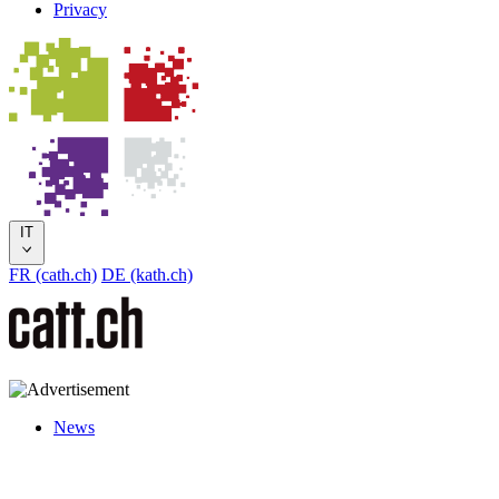
Privacy
IT
FR (cath.ch)
DE (kath.ch)
News