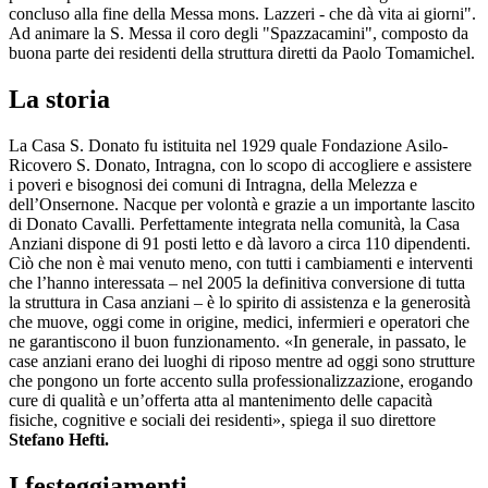
concluso alla fine della Messa mons. Lazzeri - che dà vita ai giorni".
Ad animare la S. Messa il coro degli "Spazzacamini", composto da
buona parte dei residenti della struttura diretti da Paolo Tomamichel.
La storia
La Casa S. Donato fu istituita nel 1929 quale Fondazione Asilo-
Ricovero S. Donato, Intragna, con lo scopo di accogliere e assistere
i poveri e bisognosi dei comuni di Intragna, della Melezza e
dell’Onsernone. Nacque per volontà e grazie a un importante lascito
di Donato Cavalli. Perfettamente integrata nella comunità, la Casa
Anziani dispone di 91 posti letto e dà lavoro a circa 110 dipendenti.
Ciò che non è mai venuto meno, con tutti i cambiamenti e interventi
che l’hanno interessata – nel 2005 la definitiva conversione di tutta
la struttura in Casa anziani – è lo spirito di assistenza e la generosità
che muove, oggi come in origine, medici, infermieri e operatori che
ne garantiscono il buon funzionamento. «In generale, in passato, le
case anziani erano dei luoghi di riposo mentre ad oggi sono strutture
che pongono un forte accento sulla professionalizzazione, erogando
cure di qualità e un’offerta atta al mantenimento delle capacità
fisiche, cognitive e sociali dei residenti», spiega il suo direttore
Stefano Hefti.
I festeggiamenti