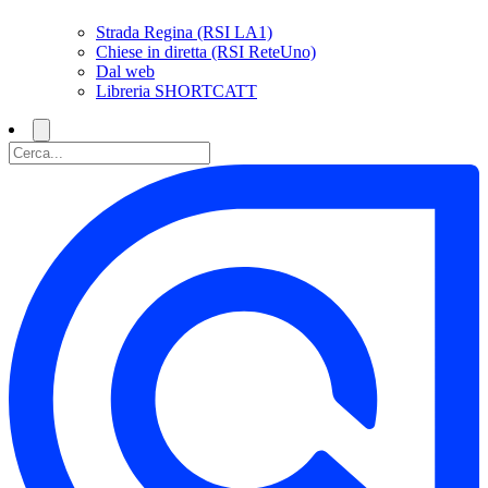
Strada Regina (RSI LA1)
Chiese in diretta (RSI ReteUno)
Dal web
Libreria SHORTCATT