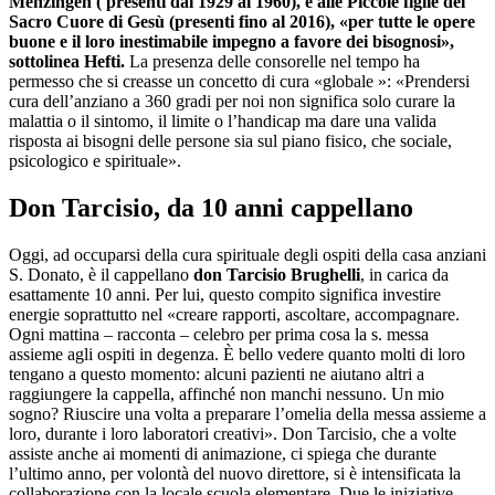
Menzingen ( presenti dal 1929 al 1960), e alle Piccole figlie del
Sacro Cuore di Gesù (presenti fino al 2016), «per tutte le opere
buone e il loro inestimabile impegno a favore dei bisognosi»,
sottolinea Hefti.
La presenza delle consorelle nel tempo ha
permesso che si creasse un concetto di cura «globale »: «Prendersi
cura dell’anziano a 360 gradi per noi non significa solo curare la
malattia o il sintomo, il limite o l’handicap ma dare una valida
risposta ai bisogni delle persone sia sul piano fisico, che sociale,
psicologico e spirituale».
Don Tarcisio, da 10 anni cappellano
Oggi, ad occuparsi della cura spirituale degli ospiti della casa anziani
S. Donato, è il cappellano
don Tarcisio Brughelli
, in carica da
esattamente 10 anni. Per lui, questo compito significa investire
energie soprattutto nel «creare rapporti, ascoltare, accompagnare.
Ogni mattina – racconta – celebro per prima cosa la s. messa
assieme agli ospiti in degenza. È bello vedere quanto molti di loro
tengano a questo momento: alcuni pazienti ne aiutano altri a
raggiungere la cappella, affinché non manchi nessuno. Un mio
sogno? Riuscire una volta a preparare l’omelia della messa assieme a
loro, durante i loro laboratori creativi». Don Tarcisio, che a volte
assiste anche ai momenti di animazione, ci spiega che durante
l’ultimo anno, per volontà del nuovo direttore, si è intensificata la
collaborazione con la locale scuola elementare. Due le iniziative