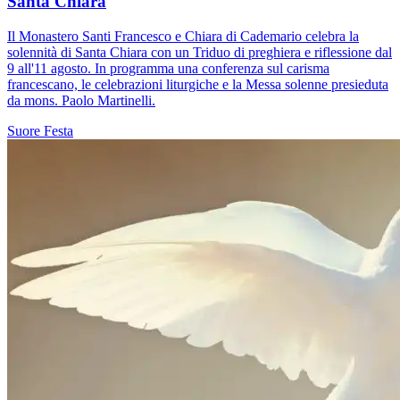
Santa Chiara
Il Monastero Santi Francesco e Chiara di Cademario celebra la
solennità di Santa Chiara con un Triduo di preghiera e riflessione dal
9 all'11 agosto. In programma una conferenza sul carisma
francescano, le celebrazioni liturgiche e la Messa solenne presieduta
da mons. Paolo Martinelli.
Suore
Festa