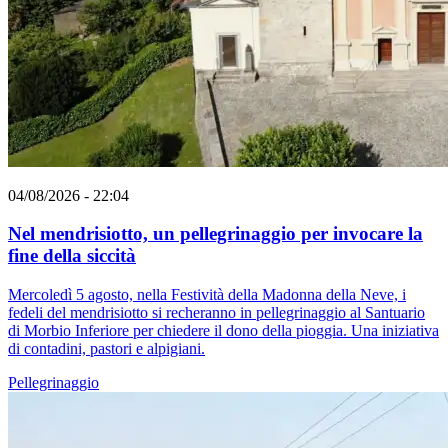
04/08/2026 - 22:04
Nel mendrisiotto, un pellegrinaggio per invocare la
fine della siccità
Mercoledì 5 agosto, nella Festività della Madonna della Neve, i
fedeli del mendrisiotto si recheranno in pellegrinaggio al Santuario
di Morbio Inferiore per chiedere il dono della pioggia. Una iniziativa
di contadini, pastori e alpigiani.
Pellegrinaggio