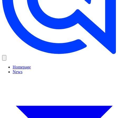
Homepage
News