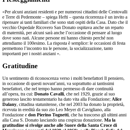
«Per alcuni anziani residenti e per numerosi cittadini delle Centovalli
e Terre di Pedemonte – spiega Hefti – questa ricorrenza è un invito a
ripensare ai tanti familiari che sono stati ospiti della Casa. Dato che il
vecchio Ospedale Ricovero San Donato ospitava anche un reparto
di maternità, per alcuni sarà anche l’occasione di pensare al luogo
dove sono nati. Alcune persone mi hanno chiesto perché non
attendiamo il 100esimo. La risposta è semplice: le occasioni di festa
permettono l’incontro tra le persone, la socializzazione, tanto
importanti per i nostri anziani ».
Gratitudine
Un sentimento di riconoscenza verso i molti benefattori Il pensiero,
in occasione di questi novant’anni, va soprattutto ai tantissimi
benefattori, che nel tempo hanno permesso di dare continuità
all’opera, tra cui:
Donato Cavalli
, che nel 1929, grazie al suo
generoso lascito testamentario ha dato vita alla Fondazione;
Alice
Dalany
, cittadina statunitense, che nel 2003 ha donato la proprietà,
ricevuta in eredità da suo zio Leo Meyer di Cavigliano, alla
Fondazione e
don Pierino Tognetti
, che ha trascorso gli ultimi anni
alla Casa S. Donato lasciando una cospicua donazione.
Ma la
gratitudine si rivolge anche alle Suore della Santa Croce di