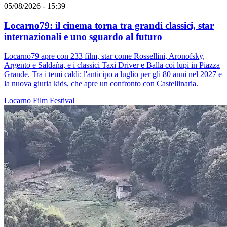
05/08/2026 - 15:39
Locarno79: il cinema torna tra grandi classici, star
internazionali e uno sguardo al futuro
Locarno79 apre con 233 film, star come Rossellini, Aronofsky,
Argento e Saldaña, e i classici Taxi Driver e Balla coi lupi in Piazza
Grande. Tra i temi caldi: l'anticipo a luglio per gli 80 anni nel 2027 e
la nuova giuria kids, che apre un confronto con Castellinaria.
Locarno
Film
Festival