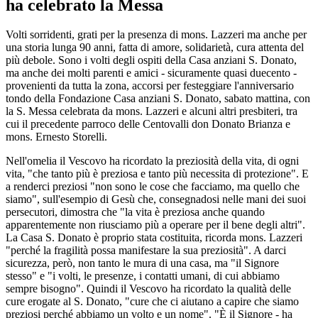
ha celebrato la Messa
Volti sorridenti, grati per la presenza di mons. Lazzeri ma anche per
una storia lunga 90 anni, fatta di amore, solidarietà, cura attenta del
più debole. Sono i volti degli ospiti della Casa anziani S. Donato,
ma anche dei molti parenti e amici - sicuramente quasi duecento -
provenienti da tutta la zona, accorsi per festeggiare l'anniversario
tondo della Fondazione Casa anziani S. Donato, sabato mattina, con
la S. Messa celebrata da mons. Lazzeri e alcuni altri presbiteri, tra
cui il precedente parroco delle Centovalli don Donato Brianza e
mons. Ernesto Storelli.
Nell'omelia il Vescovo ha ricordato la preziosità della vita, di ogni
vita, "che tanto più è preziosa e tanto più necessita di protezione". E
a renderci preziosi "non sono le cose che facciamo, ma quello che
siamo", sull'esempio di Gesù che, consegnadosi nelle mani dei suoi
persecutori, dimostra che "la vita è preziosa anche quando
apparentemente non riusciamo più a operare per il bene degli altri".
La Casa S. Donato è proprio stata costituita, ricorda mons. Lazzeri
"perché la fragilità possa manifestare la sua preziosità". A darci
sicurezza, però, non tanto le mura di una casa, ma "il Signore
stesso" e "i volti, le presenze, i contatti umani, di cui abbiamo
sempre bisogno". Quindi il Vescovo ha ricordato la qualità delle
cure erogate al S. Donato, "cure che ci aiutano a capire che siamo
preziosi perché abbiamo un volto e un nome". "È il Signore - ha