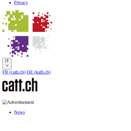
Privacy
IT
FR (cath.ch)
DE (kath.ch)
News