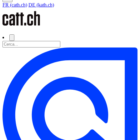
FR (cath.ch)
DE (kath.ch)