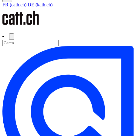
FR (cath.ch)
DE (kath.ch)