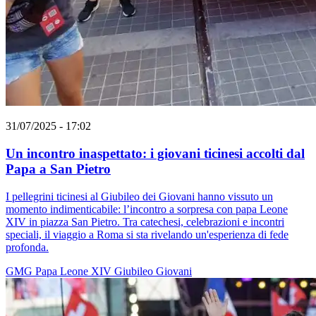
31/07/2025 - 17:02
Un incontro inaspettato: i giovani ticinesi accolti dal
Papa a San Pietro
I pellegrini ticinesi al Giubileo dei Giovani hanno vissuto un
momento indimenticabile: l’incontro a sorpresa con papa Leone
XIV in piazza San Pietro. Tra catechesi, celebrazioni e incontri
speciali, il viaggio a Roma si sta rivelando un'esperienza di fede
profonda.
GMG
Papa Leone XIV
Giubileo
Giovani