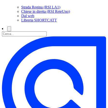
Strada Regina (RSI LA1)
Chiese in diretta (RSI ReteUno)
Dal web
Libreria SHORTCATT