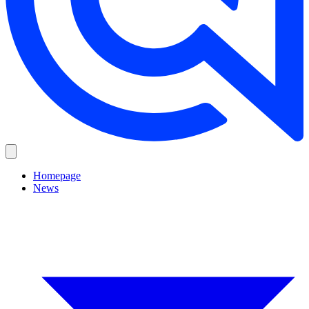
Homepage
News