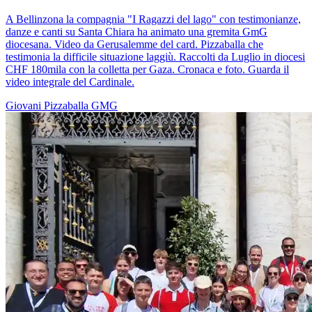
A Bellinzona la compagnia "I Ragazzi del lago" con testimonianze,
danze e canti su Santa Chiara ha animato una gremita GmG
diocesana. Video da Gerusalemme del card. Pizzaballa che
testimonia la difficile situazione laggiù. Raccolti da Luglio in diocesi
CHF 180mila con la colletta per Gaza. Cronaca e foto. Guarda il
video integrale del Cardinale.
Giovani
Pizzaballa
GMG