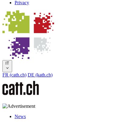
Privacy
IT
FR (cath.ch)
DE (kath.ch)
News