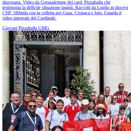
diocesana. Video da Gerusalemme del card. Pizzaballa che
testimonia la difficile situazione laggiù. Raccolti da Luglio in diocesi
CHF 180mila con la colletta per Gaza. Cronaca e foto. Guarda il
video integrale del Cardinale.
Giovani
Pizzaballa
GMG