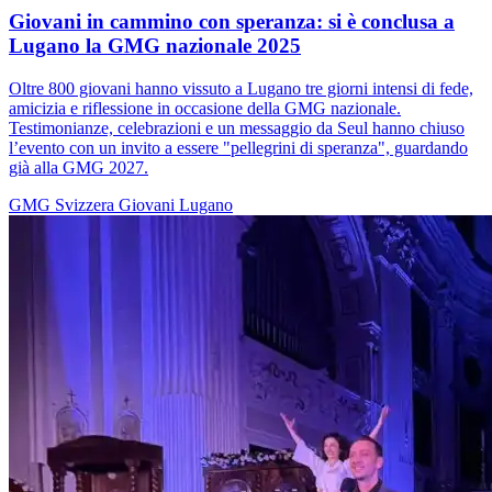
Giovani in cammino con speranza: si è conclusa a
Lugano la GMG nazionale 2025
Oltre 800 giovani hanno vissuto a Lugano tre giorni intensi di fede,
amicizia e riflessione in occasione della GMG nazionale.
Testimonianze, celebrazioni e un messaggio da Seul hanno chiuso
l’evento con un invito a essere "pellegrini di speranza", guardando
già alla GMG 2027.
GMG
Svizzera
Giovani
Lugano