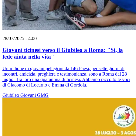
28/07/2025 - 4:00
Giovani ticinesi verso il Giubileo a Roma: "Si, la
fede aiuta nella vita"
Un milione di giovani pellegrini da 146 Paesi, per sette giorni di
incontri, amicizia, preghiera e testimonianza, sono a Roma dal 28
luglio. Tra loro una quarantina di ticinesi. Abbiamo raccolto le voci
di Giacomo di Locarno e Emma di Gordola.
Giubileo
Giovani
GMG