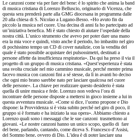
Le canzoni come via per fare del bene: è lo spirito che anima la band
di musica cristiana di Lorenzo Belluscio, originario di Vicenza, che
questa sera prenderà parte alla GMG diocesana in programma dalle
20 alla chiesa di S. Nicolao a Lugano-Besso. «Ho avuto fin da
piccolo la musica nel cuore. Una decina di anni fa ho partecipato ad
un’iniziativa benefica. Mi è stato chiesto di aiutare l’ospedale della
nostra città. L’unico strumento che avevo per poter dare una mano
era la mia voce e quindi, visto anche il periodo, ho imbastito nel giro
di pochissimo tempo un CD di cover natalizie, con la vendita del
quale è stato possibile acquistare dei pulsossimetri, destinati a
persone affette da insufficienza respiratoria». Da qui ha preso il via il
progetto di un gruppo di musica cristiana. «Quest’esperienza è stata
una svolta cruciale nel mio cammino musicale, perché mentre prima
facevo musica con canzoni fini a sé stesse, da lì in avanti ho deciso
che ogni mio brano sarebbe nato per lasciare qualcosa nel cuore
delle persone». La chiave per realizzare questo desiderio è stata
quella di unire musica e fede. Lorenzo non vedeva l’ora di
incontrare delle persone disposte a mettersi in gioco insieme a lui in
questa avventura musicale. «Come si dice, l’uomo propone e Dio
dispone: la Provvidenza si è vista subito perché nel giro di poco, il
gruppo si è formato e ha iniziato la sua opera». Abbiamo chiesto a
Lorenzo quali sono i messaggi che le sue canzoni trasmettono ai
giovani. «Le nostre canzoni hanno un unico scopo, quello di fare
del bene, parlando, cantando, come diceva S. Francesco d’Assisi,
del Sommo bene, ovvero di Dio. L’idea è di poter lasciare una