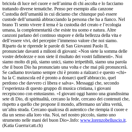
briciola di luce nel cuore e nell’anima di chi ascolta e lo facciamo
trattando diverse tematiche. Penso per esempio alla canzone
Custodia dell’umanità in cui diciamo che chiunque può essere
custode dell’umanità abbracciando la persona che ha a fianco. Nel
brano Ti sento vivere il tema è la custodia del creato e l’ecologia
umana, la complementarità che esiste tra uomo e natura. Altre
canzoni parlano del continuo stupore e della bellezza della vita e
dell’essere vivi, del percepire l’immenso valore che noi siamo.
Riparto da te riprende le parole di San Giovanni Paolo II,
pronunciate davanti a milioni di giovani: «Non siete la somma delle
vostre debolezze e non siete il risultato dei vostri fallimenti». Noi
siamo molto di più, siamo unici, siamo irripetibili, siamo una parola
che il buon Dio ha pronunciato una volta e che mai più pronuncerà.
Se cadiamo troviamo sempre chi è pronto a rialzarci e questo «chi»
ha la C maiuscola ed è pronto a donarci quell’abbraccio, quel
perdono che davvero ci libera e salva». Messaggi che, secondo
l’esperienza di questo gruppo di musica cristiana, i giovani
recepiscono con entusiasmo. «I giovani oggi hanno una grandissima
sete di Dio, di spiritualità, cercano la fede, cercano dei contenuti che,
rispetto a quello che propone il mondo, affermano un’altra verità,
un’altra strada. Cercano qualcosa di autentico che riempia il cuore e
dia un senso alla loro vita. Noi, nel nostro piccolo, siamo uno
strumento nelle mani del buon Dio».Info:
www.lorenzobelluscio.it
.
(Katia Guerra/catt.ch)