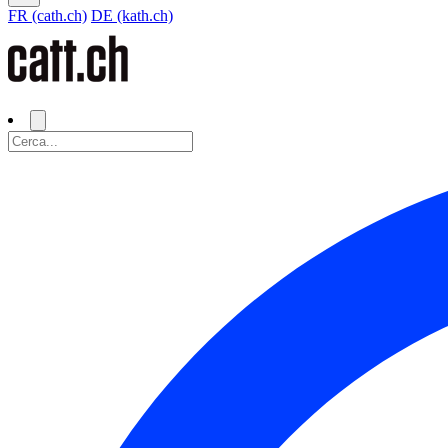
FR (cath.ch)
DE (kath.ch)