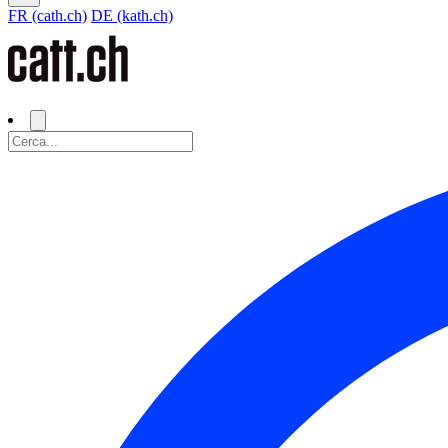
FR (cath.ch)
DE (kath.ch)