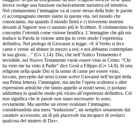
invece svolge una funzione esclusivamente narrativa ed istruttiva.
Nel cristianesimo l’immagine va al cuore stesso della fede: le parole
ci accompagnano mentre siamo in questa vita, nel mondo che
conosciamo, ma quando il mondo finirà e ci troveremo insieme
davanti al Signore non ci saranno più le Scritture. Il cristianesimo ha
concepito l’eternità come visione beatifica. L’immagine che già ora
traduce la Parola in visione anticipa in certo modo l’esperienza
definitiva. Nel prologo di Giovanni si legge: «E il Verbo si fece
carne e venne ad abitare in mezzo a noi; e noi abbiamo contemplato
la sua gloria…” (Gv 1,14). Dio, che nell’Antico Testamento è
invisibile, nel Nuovo Testamento vuole essere visto in Cristo: “Chi
ha visto me ha visto il Padre” dice Gesù a Filippo (Gv 14,9). In una
religione nella quale Dio si fa uomo di carne per essere visto,
toccato, percepito dai sensi (come scrive Giovanni nell’incipit della
sua Prima lettera), l’immagine, ma anche l’opera scultorea o altre
espressioni artistiche che fanno appello ai nostri sensi, ci portano
addirittura in qualche modo più vicino all’esperienza definitiva. Ciò
non significa che le parole non siano necessarie: lo sono,
ovviamente. Ma sarebbe un errore svalutare l’immagine,
considerandola una mera “traduzione”, un semplice ornamento dal
carattere accessorio, un di più piacevole ma incapace di svelarci
qualcosa del mistero di Dio».