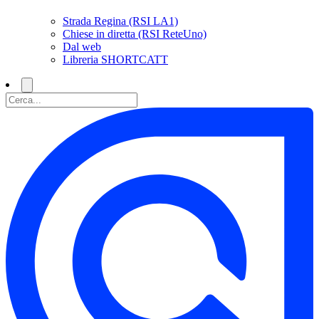
Strada Regina (RSI LA1)
Chiese in diretta (RSI ReteUno)
Dal web
Libreria SHORTCATT