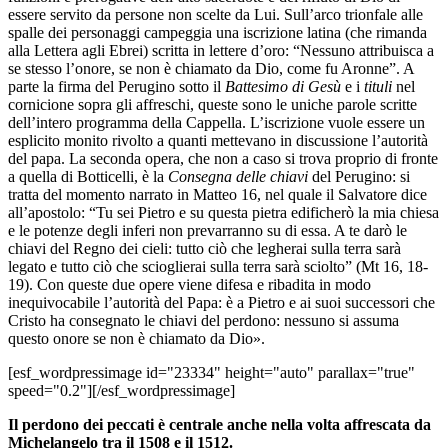
essere servito da persone non scelte da Lui. Sull’arco trionfale alle
spalle dei personaggi campeggia una iscrizione latina (che rimanda
alla Lettera agli Ebrei) scritta in lettere d’oro: “Nessuno attribuisca a
se stesso l’onore, se non è chiamato da Dio, come fu Aronne”. A
parte la firma del Perugino sotto il
Battesimo di Gesù
e i
tituli
nel
cornicione sopra gli affreschi, queste sono le uniche parole scritte
dell’intero programma della Cappella. L’iscrizione vuole essere un
esplicito monito rivolto a quanti mettevano in discussione l’autorità
del papa. La seconda opera, che non a caso si trova proprio di fronte
a quella di Botticelli, è la
Consegna delle chiavi
del Perugino: si
tratta del momento narrato in Matteo 16, nel quale il Salvatore dice
all’apostolo: “Tu sei Pietro e su questa pietra edificherò la mia chiesa
e le potenze degli inferi non prevarranno su di essa. A te darò le
chiavi del Regno dei cieli: tutto ciò che legherai sulla terra sarà
legato e tutto ciò che scioglierai sulla terra sarà sciolto” (Mt 16, 18-
19). Con queste due opere viene difesa e ribadita in modo
inequivocabile l’autorità del Papa: è a Pietro e ai suoi successori che
Cristo ha consegnato le chiavi del perdono: nessuno si assuma
questo onore se non è chiamato da Dio».
[esf_wordpressimage id="23334" height="auto" parallax="true"
speed="0.2"][/esf_wordpressimage]
Il perdono dei peccati è centrale anche nella volta affrescata da
Michelangelo tra il 1508 e il 1512.