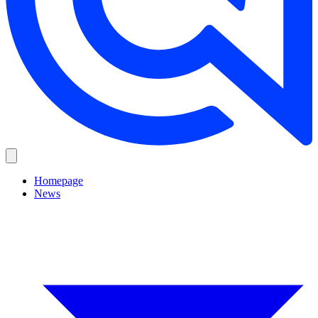
Homepage
News