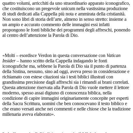
quattro volumi, arricchiti da uno straordinario apparato iconografico,
che costituiscono un pregevole unicum nella vastissima produzione
di studi dedicati alla Cappella più nota e ammirata della cristianità.
Non sono libri di storia dell’arte, almeno in senso stretto: insieme a
un ampio e accurato commento delle immagini essi infatti
propongono le fonti bibliche dei programmi degli affreschi, ponendo
al centro dell’attenzione la Parola di Dio.
«Molti – esordisce Verdon in questa conversazione con
Vatican
Insider
– hanno scritto della Cappella indagando le fonti
iconografiche ma, sebbene la Parola di Dio sia il punto di partenza
della Sistina, nessuno, sino ad oggi, aveva preso in considerazione e
richiamato con estese citazioni sia i testi biblici illustrati con
grandissima precisione dagli affreschi sia i rimandi ai brani correlati.
Questa attenzione riservata alla Parola di Dio vuole mettere il lettore
moderno, spesso assai digiuno di conoscenza biblica, nella
condizione di capire immagini originariamente concepite per esperti
della Sacra Scrittura, uomini che ben conoscevano il testo biblico e
che erano versati anche nei commenti e nelle chiose che la tradizione
millenaria aveva elaborato».