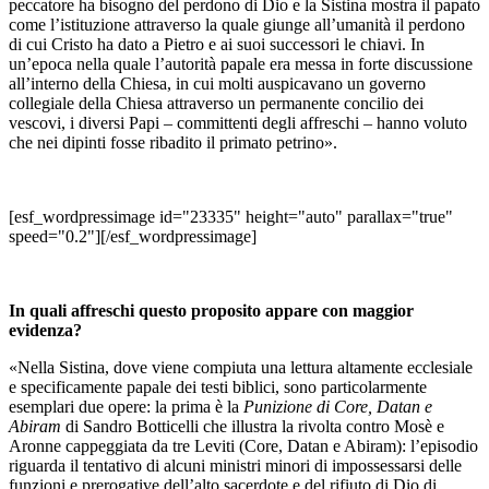
peccatore ha bisogno del perdono di Dio e la Sistina mostra il papato
come l’istituzione attraverso la quale giunge all’umanità il perdono
di cui Cristo ha dato a Pietro e ai suoi successori le chiavi. In
un’epoca nella quale l’autorità papale era messa in forte discussione
all’interno della Chiesa, in cui molti auspicavano un governo
collegiale della Chiesa attraverso un permanente concilio dei
vescovi, i diversi Papi – committenti degli affreschi – hanno voluto
che nei dipinti fosse ribadito il primato petrino».
[esf_wordpressimage id="23335" height="auto" parallax="true"
speed="0.2"][/esf_wordpressimage]
In quali affreschi questo proposito appare con maggior
evidenza?
«Nella Sistina, dove viene compiuta una lettura altamente ecclesiale
e specificamente papale dei testi biblici, sono particolarmente
esemplari due opere: la prima è la
Punizione di Core, Datan e
Abiram
di Sandro Botticelli che illustra la rivolta contro Mosè e
Aronne cappeggiata da tre Leviti (Core, Datan e Abiram): l’episodio
riguarda il tentativo di alcuni ministri minori di impossessarsi delle
funzioni e prerogative dell’alto sacerdote e del rifiuto di Dio di