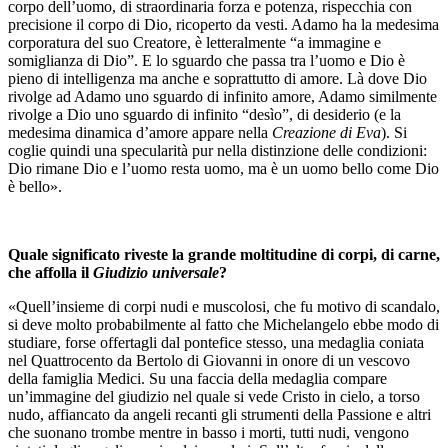
corpo dell’uomo, di straordinaria forza e potenza, rispecchia con
precisione il corpo di Dio, ricoperto da vesti. Adamo ha la medesima
corporatura del suo Creatore, è letteralmente “a immagine e
somiglianza di Dio”. E lo sguardo che passa tra l’uomo e Dio è
pieno di intelligenza ma anche e soprattutto di amore. Là dove Dio
rivolge ad Adamo uno sguardo di infinito amore, Adamo similmente
rivolge a Dio uno sguardo di infinito “desìo”, di desiderio (e la
medesima dinamica d’amore appare nella
Creazione di Eva
). Si
coglie quindi una specularità pur nella distinzione delle condizioni:
Dio rimane Dio e l’uomo resta uomo, ma è un uomo bello come Dio
è bello».
Quale significato riveste la grande moltitudine di corpi, di carne,
che affolla il
Giudizio universale
?
«Quell’insieme di corpi nudi e muscolosi, che fu motivo di scandalo,
si deve molto probabilmente al fatto che Michelangelo ebbe modo di
studiare, forse offertagli dal pontefice stesso, una medaglia coniata
nel Quattrocento da Bertolo di Giovanni in onore di un vescovo
della famiglia Medici. Su una faccia della medaglia compare
un’immagine del giudizio nel quale si vede Cristo in cielo, a torso
nudo, affiancato da angeli recanti gli strumenti della Passione e altri
che suonano trombe mentre in basso i morti, tutti nudi, vengono