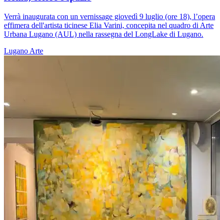
Verrà inaugurata con un vernissage giovedì 9 luglio (ore 18), l’opera
effimera dell'artista ticinese Elia Varini, concepita nel quadro di Arte
Urbana Lugano (AUL) nella rassegna del LongLake di Lugano.
Lugano
Arte