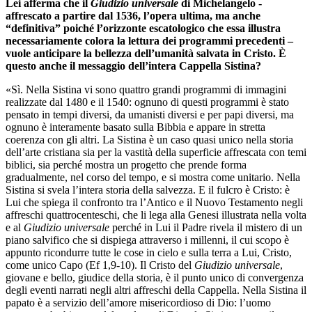
Lei afferma che il
Giudizio universale
di Michelangelo -
affrescato a partire dal 1536, l’opera ultima, ma anche
“definitiva” poiché l’orizzonte escatologico che essa illustra
necessariamente colora la lettura dei programmi precedenti –
vuole anticipare la bellezza dell’umanità salvata in Cristo. È
questo anche il messaggio dell’intera Cappella Sistina?
«Sì. Nella Sistina vi sono quattro grandi programmi di immagini
realizzate dal 1480 e il 1540: ognuno di questi programmi è stato
pensato in tempi diversi, da umanisti diversi e per papi diversi, ma
ognuno è interamente basato sulla Bibbia e appare in stretta
coerenza con gli altri. La Sistina è un caso quasi unico nella storia
dell’arte cristiana sia per la vastità della superficie affrescata con temi
biblici, sia perché mostra un progetto che prende forma
gradualmente, nel corso del tempo, e si mostra come unitario. Nella
Sistina si svela l’intera storia della salvezza. E il fulcro è Cristo: è
Lui che spiega il confronto tra l’Antico e il Nuovo Testamento negli
affreschi quattrocenteschi, che li lega alla Genesi illustrata nella volta
e al
Giudizio universale
perché in Lui il Padre rivela il mistero di un
piano salvifico che si dispiega attraverso i millenni, il cui scopo è
appunto ricondurre tutte le cose in cielo e sulla terra a Lui, Cristo,
come unico Capo (Ef 1,9-10). Il Cristo del
Giudizio universale
,
giovane e bello, giudice della storia, è il punto unico di convergenza
degli eventi narrati negli altri affreschi della Cappella. Nella Sistina il
papato è a servizio dell’amore misericordioso di Dio: l’uomo