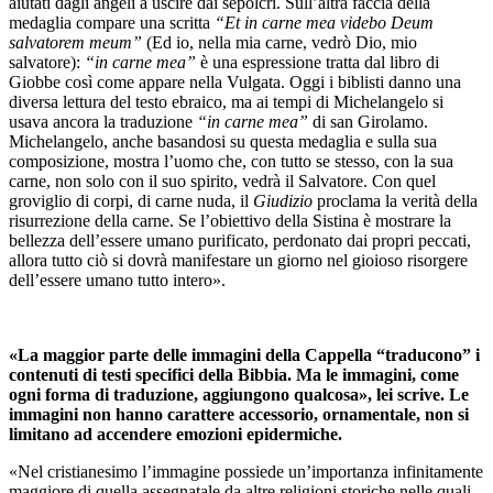
aiutati dagli angeli a uscire dai sepolcri. Sull’altra faccia della
medaglia compare una scritta
“Et in carne mea videbo Deum
salvatorem meum”
(Ed io, nella mia carne, vedrò Dio, mio
salvatore):
“in carne mea”
è una espressione tratta dal libro di
Giobbe così come appare nella Vulgata. Oggi i biblisti danno una
diversa lettura del testo ebraico, ma ai tempi di Michelangelo si
usava ancora la traduzione
“in carne mea”
di san Girolamo.
Michelangelo, anche basandosi su questa medaglia e sulla sua
composizione, mostra l’uomo che, con tutto se stesso, con la sua
carne, non solo con il suo spirito, vedrà il Salvatore. Con quel
groviglio di corpi, di carne nuda, il
Giudizio
proclama la verità della
risurrezione della carne. Se l’obiettivo della Sistina è mostrare la
bellezza dell’essere umano purificato, perdonato dai propri peccati,
allora tutto ciò si dovrà manifestare un giorno nel gioioso risorgere
dell’essere umano tutto intero».
«La maggior parte delle immagini della Cappella “traducono” i
contenuti di testi specifici della Bibbia. Ma le immagini, come
ogni forma di traduzione, aggiungono qualcosa», lei scrive. Le
immagini non hanno carattere accessorio, ornamentale, non si
limitano ad accendere emozioni epidermiche.
«Nel cristianesimo l’immagine possiede un’importanza infinitamente
maggiore di quella assegnatale da altre religioni storiche nelle quali