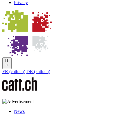
Privacy
IT
FR (cath.ch)
DE (kath.ch)
News