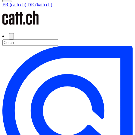
FR (cath.ch)
DE (kath.ch)