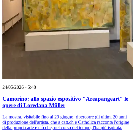
24/05/2026 - 5:48
Camorino: allo spazio espositivo "Areapangeart" le
opere di Loredana Müller
La mostra, visitabile fino al 29 giugno, ripercorre gli ultimi 20 anni
di produzione dell'artista, che a catt.ch e Catholica racconta l'origine
della propria arte e ciò che, nel corso del tempo, l'ha più ispirata.