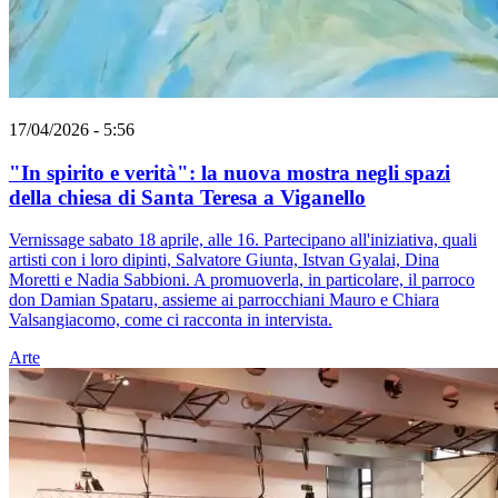
17/04/2026 - 5:56
"In spirito e verità": la nuova mostra negli spazi
della chiesa di Santa Teresa a Viganello
Vernissage sabato 18 aprile, alle 16. Partecipano all'iniziativa, quali
artisti con i loro dipinti, Salvatore Giunta, Istvan Gyalai, Dina
Moretti e Nadia Sabbioni. A promuoverla, in particolare, il parroco
don Damian Spataru, assieme ai parrocchiani Mauro e Chiara
Valsangiacomo, come ci racconta in intervista.
Arte