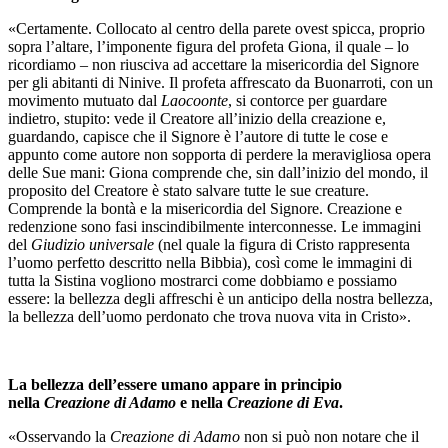
«Certamente. Collocato al centro della parete ovest spicca, proprio
sopra l’altare, l’imponente figura del profeta Giona, il quale – lo
ricordiamo – non riusciva ad accettare la misericordia del Signore
per gli abitanti di Ninive. Il profeta affrescato da Buonarroti, con un
movimento mutuato dal
Laocoonte
, si contorce per guardare
indietro, stupito: vede il Creatore all’inizio della creazione e,
guardando, capisce che il Signore è l’autore di tutte le cose e
appunto come autore non sopporta di perdere la meravigliosa opera
delle Sue mani: Giona comprende che, sin dall’inizio del mondo, il
proposito del Creatore è stato salvare tutte le sue creature.
Comprende la bontà e la misericordia del Signore. Creazione e
redenzione sono fasi inscindibilmente interconnesse. Le immagini
del
Giudizio universale
(nel quale la figura di Cristo rappresenta
l’uomo perfetto descritto nella Bibbia), così come le immagini di
tutta la Sistina vogliono mostrarci come dobbiamo e possiamo
essere: la bellezza degli affreschi è un anticipo della nostra bellezza,
la bellezza dell’uomo perdonato che trova nuova vita in Cristo».
La bellezza dell’essere umano appare in principio
nella
Creazione di Adamo
e nella
Creazione di Eva
.
«Osservando la
Creazione di Adamo
non si può non notare che il