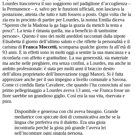
Lourdes trascorreva il suo soggiorno nel padiglione d’accoglienza –
la Permanence – e, salvo per le funzioni ufficiali, non lasciava la
postazione, attenta che tutto e tutti fossero a posto. Ogni volta che la
zia era in procinto di partire per Lourdes, la nonna Emilia diceva
“Sperem che la Madona la ga faga la grazia da metich la testa a
posct”. La testa è rimasta quella, ma a beneficio di tantissime
persone». Questo è uno dei molti aneddoti raccontati dalla nipote
Elisabetta il giorno dell’ultimo saluto e che riflette la personalità e il
carisma di
Franca Moccetti,
scomparsa qualche giorno fa all’età di
93 anni. E in effetti sono in molti oggi a sentire la sua mancanza e a
ricordarla con affetto e gratitudine. La sua generosità, sia materiale
ma anche nelle preghiere, era senza confini, a Lourdes, ma anche in
ambito professionale: è stata per molti anni il braccio destro
dell’allora proprietario dell’Innovazione (oggi Manor). Si è fatta
apprezzare anche per il suo impegno a livello comunale a Savosa.
Come ci confida Ilaria Cavaliere, che quando l’ha conosciuta al suo
primo pellegrinaggio a Lourdes aveva 13 anni, «se Franca fosse un
fiore sarebbe un grandioso giglio. Così era la sua vita, riservata e
pura.
Disponibile e generosa con chi aveva bisogno. Grande
mediatrice con spiccate doti di comunicativa anche se la
lingua che preferiva era il dialetto. Era una gioia
incontrarla perché la gioia più grande l’aveva lei
nell’incontrare ogni singola persona.