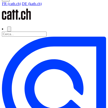
FR (cath.ch)
DE (kath.ch)