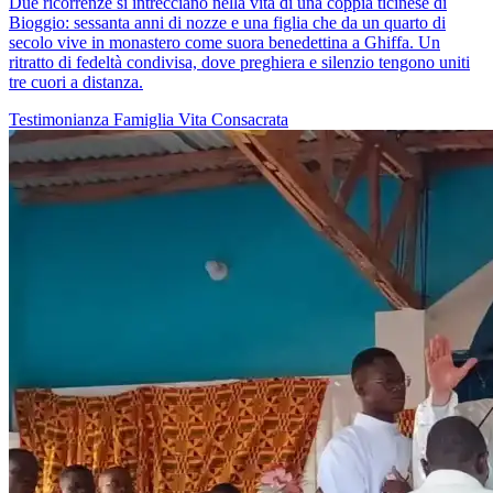
Due ricorrenze si intrecciano nella vita di una coppia ticinese di
Bioggio: sessanta anni di nozze e una figlia che da un quarto di
secolo vive in monastero come suora benedettina a Ghiffa. Un
ritratto di fedeltà condivisa, dove preghiera e silenzio tengono uniti
tre cuori a distanza.
Testimonianza
Famiglia
Vita Consacrata