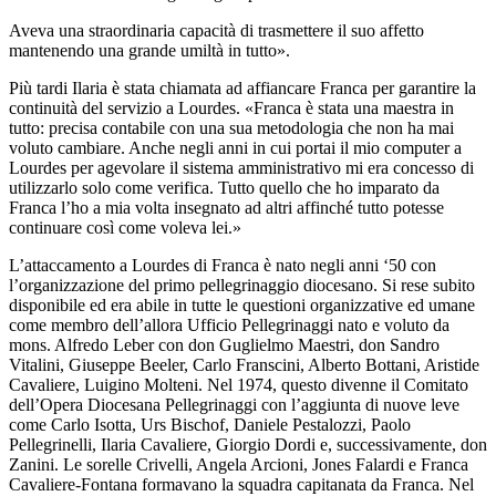
Aveva una straordinaria capacità di trasmettere il suo affetto
mantenendo una grande umiltà in tutto».
Più tardi Ilaria è stata chiamata ad affiancare Franca per garantire la
continuità del servizio a Lourdes. «Franca è stata una maestra in
tutto: precisa contabile con una sua metodologia che non ha mai
voluto cambiare. Anche negli anni in cui portai il mio computer a
Lourdes per agevolare il sistema amministrativo mi era concesso di
utilizzarlo solo come verifica. Tutto quello che ho imparato da
Franca l’ho a mia volta insegnato ad altri affinché tutto potesse
continuare così come voleva lei.»
L’attaccamento a Lourdes di Franca è nato negli anni ‘50 con
l’organizzazione del primo pellegrinaggio diocesano. Si rese subito
disponibile ed era abile in tutte le questioni organizzative ed umane
come membro dell’allora Ufficio Pellegrinaggi nato e voluto da
mons. Alfredo Leber con don Guglielmo Maestri, don Sandro
Vitalini, Giuseppe Beeler, Carlo Franscini, Alberto Bottani, Aristide
Cavaliere, Luigino Molteni. Nel 1974, questo divenne il Comitato
dell’Opera Diocesana Pellegrinaggi con l’aggiunta di nuove leve
come Carlo Isotta, Urs Bischof, Daniele Pestalozzi, Paolo
Pellegrinelli, Ilaria Cavaliere, Giorgio Dordi e, successivamente, don
Zanini. Le sorelle Crivelli, Angela Arcioni, Jones Falardi e Franca
Cavaliere-Fontana formavano la squadra capitanata da Franca. Nel