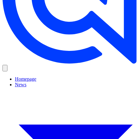
Homepage
News