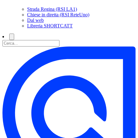
Strada Regina (RSI LA1)
Chiese in diretta (RSI ReteUno)
Dal web
Libreria SHORTCATT