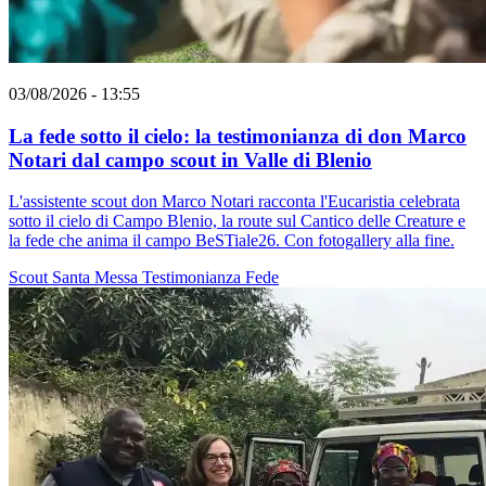
03/08/2026 - 13:55
La fede sotto il cielo: la testimonianza di don Marco
Notari dal campo scout in Valle di Blenio
L'assistente scout don Marco Notari racconta l'Eucaristia celebrata
sotto il cielo di Campo Blenio, la route sul Cantico delle Creature e
la fede che anima il campo BeSTiale26. Con fotogallery alla fine.
Scout
Santa Messa
Testimonianza
Fede