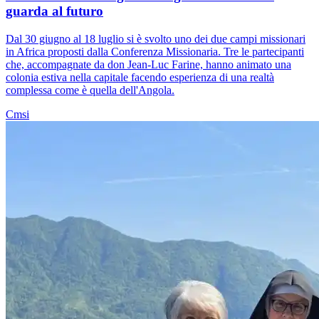
guarda al futuro
Dal 30 giugno al 18 luglio si è svolto uno dei due campi missionari
in Africa proposti dalla Conferenza Missionaria. Tre le partecipanti
che, accompagnate da don Jean-Luc Farine, hanno animato una
colonia estiva nella capitale facendo esperienza di una realtà
complessa come è quella dell'Angola.
Cmsi