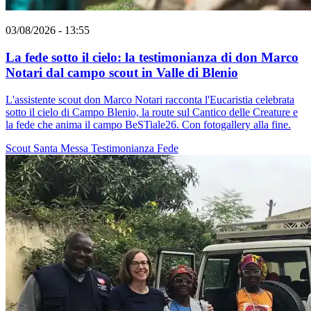
03/08/2026 - 13:55
La fede sotto il cielo: la testimonianza di don Marco
Notari dal campo scout in Valle di Blenio
L'assistente scout don Marco Notari racconta l'Eucaristia celebrata
sotto il cielo di Campo Blenio, la route sul Cantico delle Creature e
la fede che anima il campo BeSTiale26. Con fotogallery alla fine.
Scout
Santa Messa
Testimonianza
Fede