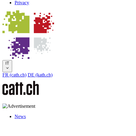
Privacy
IT
FR (cath.ch)
DE (kath.ch)
News