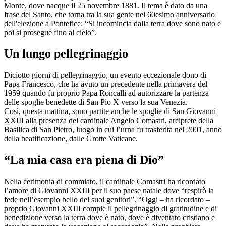
Monte, dove nacque il 25 novembre 1881. Il tema è dato da una
frase del Santo, che torna tra la sua gente nel 60esimo anniversario
dell'elezione a Pontefice: “Si incomincia dalla terra dove sono nato e
poi si prosegue fino al cielo”.
Un lungo pellegrinaggio
Diciotto giorni di pellegrinaggio, un evento eccezionale dono di
Papa Francesco, che ha avuto un precedente nella primavera del
1959 quando fu proprio Papa Roncalli ad autorizzare la partenza
delle spoglie benedette di San Pio X verso la sua Venezia.
Così, questa mattina, sono partite anche le spoglie di San Giovanni
XXIII alla presenza del cardinale Angelo Comastri, arciprete della
Basilica di San Pietro, luogo in cui l’urna fu trasferita nel 2001, anno
della beatificazione, dalle Grotte Vaticane.
“La mia casa era piena di Dio”
Nella cerimonia di commiato, il cardinale Comastri ha ricordato
l’amore di Giovanni XXIII per il suo paese natale dove “respirò la
fede nell’esempio bello dei suoi genitori”. “Oggi – ha ricordato –
proprio Giovanni XXIII compie il pellegrinaggio di gratitudine e di
benedizione verso la terra dove è nato, dove è diventato cristiano e