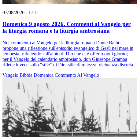
07/08/2026 - 17:11
Domenica 9 agosto 2026. Commenti al Vangelo per
la liturgia romana e la liturgia ambrosiana
Nel commento al Vangelo per la liturgia romana Dante Balbo
propone una riflessione sull'episodio evangelico di Gesù nel mare in
tempesta, riflettendo sull'aiuto di Dio che ci è offerto ogni giorno;
per il Vangelo del calendario ambrosiano, don Giuseppe Grampa
riflette invece sullo "stile" di Dio: stile di mitezza, vicinanza discreta.
Vangelo
Bibbia
Domenica
Commento Al Vangelo