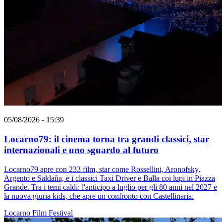
05/08/2026 - 15:39
Locarno79: il cinema torna tra grandi classici, star
internazionali e uno sguardo al futuro
Locarno79 apre con 233 film, star come Rossellini, Aronofsky,
Argento e Saldaña, e i classici Taxi Driver e Balla coi lupi in Piazza
Grande. Tra i temi caldi: l'anticipo a luglio per gli 80 anni nel 2027 e
la nuova giuria kids, che apre un confronto con Castellinaria.
Locarno
Film
Festival