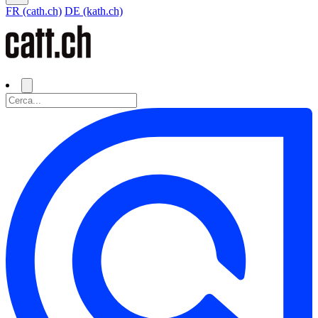
FR (cath.ch)
DE (kath.ch)