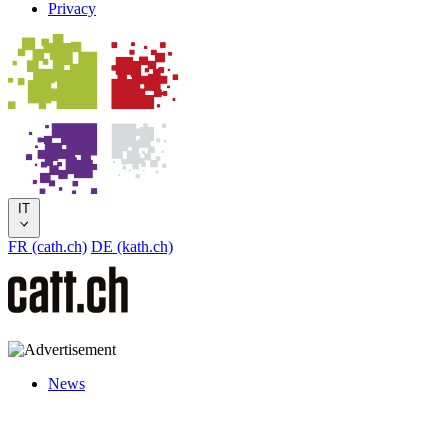
Privacy
IT
FR (cath.ch)
DE (kath.ch)
News