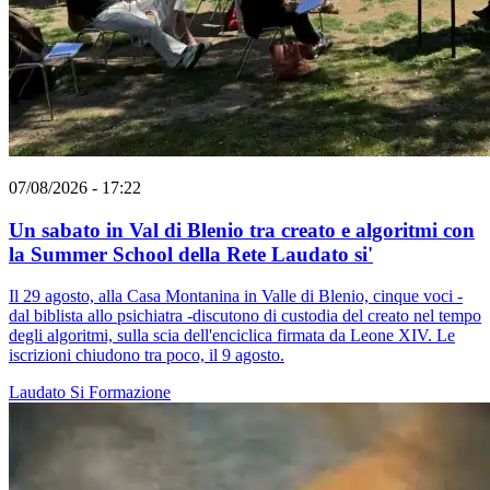
07/08/2026 - 17:22
Un sabato in Val di Blenio tra creato e algoritmi con
la Summer School della Rete Laudato si'
Il 29 agosto, alla Casa Montanina in Valle di Blenio, cinque voci -
dal biblista allo psichiatra -discutono di custodia del creato nel tempo
degli algoritmi, sulla scia dell'enciclica firmata da Leone XIV. Le
iscrizioni chiudono tra poco, il 9 agosto.
Laudato Si
Formazione