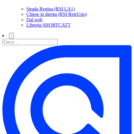
Strada Regina (RSI LA1)
Chiese in diretta (RSI ReteUno)
Dal web
Libreria SHORTCATT