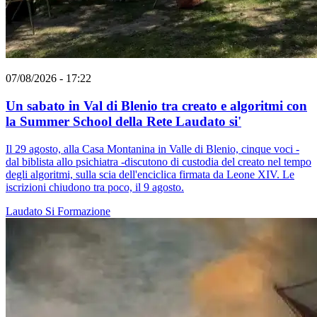
07/08/2026 - 17:22
Un sabato in Val di Blenio tra creato e algoritmi con
la Summer School della Rete Laudato si'
Il 29 agosto, alla Casa Montanina in Valle di Blenio, cinque voci -
dal biblista allo psichiatra -discutono di custodia del creato nel tempo
degli algoritmi, sulla scia dell'enciclica firmata da Leone XIV. Le
iscrizioni chiudono tra poco, il 9 agosto.
Laudato Si
Formazione