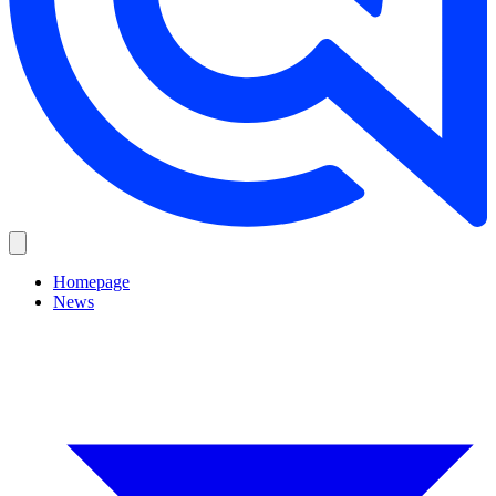
Homepage
News