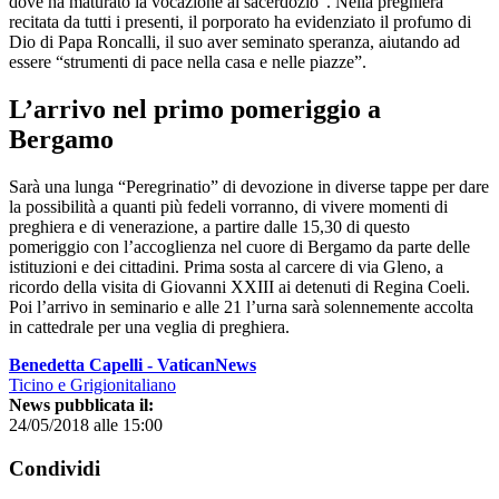
dove ha maturato la vocazione al sacerdozio”. Nella preghiera
recitata da tutti i presenti, il porporato ha evidenziato il profumo di
Dio di Papa Roncalli, il suo aver seminato speranza, aiutando ad
essere “strumenti di pace nella casa e nelle piazze”.
L’arrivo nel primo pomeriggio a
Bergamo
Sarà una lunga “Peregrinatio” di devozione in diverse tappe per dare
la possibilità a quanti più fedeli vorranno, di vivere momenti di
preghiera e di venerazione, a partire dalle 15,30 di questo
pomeriggio con l’accoglienza nel cuore di Bergamo da parte delle
istituzioni e dei cittadini. Prima sosta al carcere di via Gleno, a
ricordo della visita di Giovanni XXIII ai detenuti di Regina Coeli.
Poi l’arrivo in seminario e alle 21 l’urna sarà solennemente accolta
in cattedrale per una veglia di preghiera.
Benedetta Capelli - VaticanNews
Ticino e Grigionitaliano
News pubblicata il:
24/05/2018 alle 15:00
Condividi