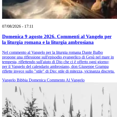
07/08/2026 - 17:11
Domenica 9 agosto 2026. Commenti al Vangelo per
la liturgia romana e la liturgia ambrosiana
Nel commento al Vangelo per la liturgia romana Dante Balbo
propone una riflessione sull'episodio evangelico di Gesù nel mare in
tempesta, riflettendo sull'aiuto di Dio che ci è offerto ogni giorno;
per il Vangelo del calendario ambrosiano, don Giuseppe Grampa
riflette invece sullo "stile" di Dio: stile di mitezza, vicinanza discreta.
Vangelo
Bibbia
Domenica
Commento Al Vangelo