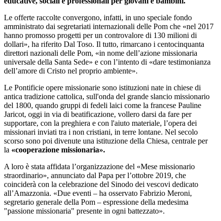
educative, sociali e professionali per giovani e bambini.
Le offerte raccolte convergono, infatti, in uno speciale fondo
amministrato dai segretariati internazionali delle Pom che «nel 2017
hanno promosso progetti per un controvalore di 130 milioni di
dollari», ha riferito Dal Toso. Il tutto, rimarcano i centocinquanta
direttori nazionali delle Pom, «in nome dell’azione missionaria
universale della Santa Sede» e con l’intento di «dare testimonianza
dell’amore di Cristo nel proprio ambiente».
Le Pontificie opere missionarie sono istituzioni nate in chiese di
antica tradizione cattolica, sull'onda del grande slancio missionario
del 1800, quando gruppi di fedeli laici come la francese Pauline
Jaricot, oggi in via di beatificazione, vollero darsi da fare per
supportare, con la preghiera e con l'aiuto materiale, l’opera dei
missionari inviati tra i non cristiani, in terre lontane. Nel secolo
scorso sono poi divenute una istituzione della Chiesa, centrale per
la
«cooperazione missionaria».
A loro è stata affidata l’organizzazione del «Mese missionario
straordinario», annunciato dal Papa per l’ottobre 2019, che
coinciderà con la celebrazione del Sinodo dei vescovi dedicato
all’Amazzonia. «Due eventi – ha osservato Fabrizio Meroni,
segretario generale della Pom – espressione della medesima
"passione missionaria" presente in ogni battezzato».