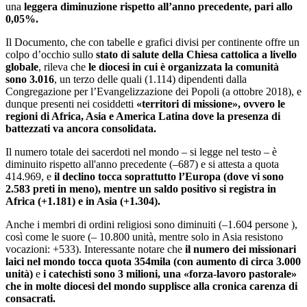
una
leggera diminuzione rispetto all’anno precedente, pari allo
0,05%.
Il Documento, che con tabelle e grafici divisi per continente offre un
colpo d’occhio sullo
stato di salute della Chiesa cattolica a livello
globale
, rileva che
le diocesi in cui è organizzata la comunità
sono 3.016
, un terzo delle quali (1.114) dipendenti dalla
Congregazione per l’Evangelizzazione dei Popoli (a ottobre 2018), e
dunque presenti nei cosiddetti
«territori di missione», ovvero le
regioni di Africa, Asia e America Latina dove la presenza di
battezzati va ancora consolidata.
Il numero totale dei sacerdoti nel mondo – si legge nel testo – è
diminuito rispetto all'anno precedente (–687) e si attesta a quota
414.969, e
il declino tocca soprattutto l’Europa (dove vi sono
2.583 preti in meno), mentre un saldo positivo si registra in
Africa (+1.181) e in Asia (+1.304).
Anche i membri di ordini religiosi sono diminuiti (–1.604 persone ),
così come le suore (– 10.800 unità, mentre solo in Asia resistono
vocazioni: +533). Interessante notare che
il numero dei missionari
laici nel mondo tocca quota 354mila (con aumento di circa 3.000
unità)
e
i catechisti sono 3 milioni, una «forza-lavoro pastorale»
che in molte diocesi del mondo supplisce alla cronica carenza di
consacrati.