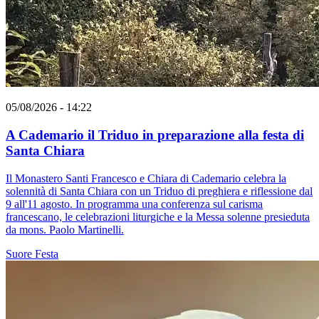
05/08/2026 - 14:22
A Cademario il Triduo in preparazione alla festa di
Santa Chiara
Il Monastero Santi Francesco e Chiara di Cademario celebra la
solennità di Santa Chiara con un Triduo di preghiera e riflessione dal
9 all'11 agosto. In programma una conferenza sul carisma
francescano, le celebrazioni liturgiche e la Messa solenne presieduta
da mons. Paolo Martinelli.
Suore
Festa