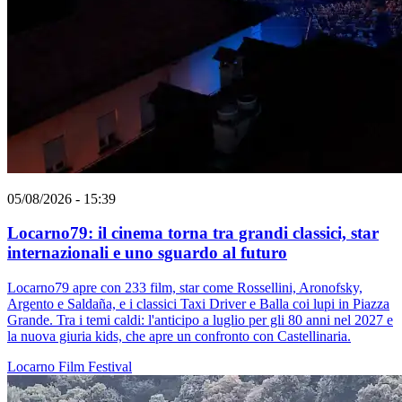
05/08/2026 - 15:39
Locarno79: il cinema torna tra grandi classici, star
internazionali e uno sguardo al futuro
Locarno79 apre con 233 film, star come Rossellini, Aronofsky,
Argento e Saldaña, e i classici Taxi Driver e Balla coi lupi in Piazza
Grande. Tra i temi caldi: l'anticipo a luglio per gli 80 anni nel 2027 e
la nuova giuria kids, che apre un confronto con Castellinaria.
Locarno
Film
Festival