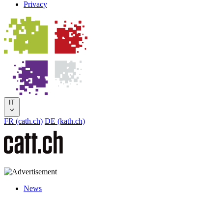
Privacy
IT
FR (cath.ch)
DE (kath.ch)
News