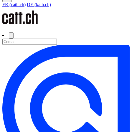
FR (cath.ch)
DE (kath.ch)