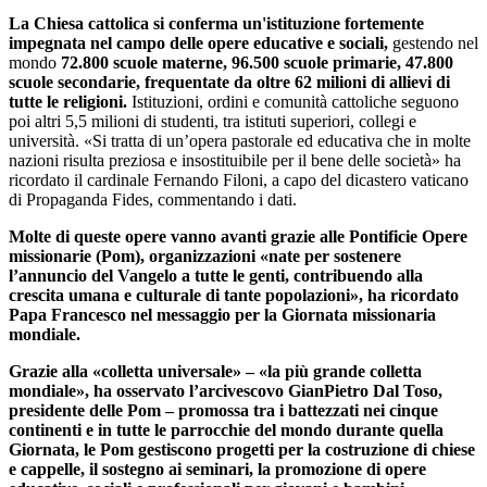
La Chiesa cattolica si conferma un'istituzione fortemente
impegnata nel campo delle opere educative e sociali,
gestendo nel
mondo
72.800 scuole materne, 96.500 scuole primarie, 47.800
scuole secondarie, frequentate da oltre 62 milioni di allievi di
tutte le religioni.
Istituzioni, ordini e comunità cattoliche seguono
poi altri 5,5 milioni di studenti, tra istituti superiori, collegi e
università. «Si tratta di un’opera pastorale ed educativa che in molte
nazioni risulta preziosa e insostituibile per il bene delle società» ha
ricordato il cardinale Fernando Filoni, a capo del dicastero vaticano
di Propaganda Fides, commentando i dati.
Molte di queste opere vanno avanti grazie alle Pontificie Opere
missionarie (Pom), organizzazioni «nate per sostenere
l’annuncio del Vangelo a tutte le genti, contribuendo alla
crescita umana e culturale di tante popolazioni», ha ricordato
Papa Francesco nel messaggio per la Giornata missionaria
mondiale.
Grazie alla «colletta universale» – «la più grande colletta
mondiale», ha osservato l’arcivescovo GianPietro Dal Toso,
presidente delle Pom – promossa tra i battezzati nei cinque
continenti e in tutte le parrocchie del mondo durante quella
Giornata, le Pom gestiscono progetti per la costruzione di chiese
e cappelle, il sostegno ai seminari, la promozione di opere