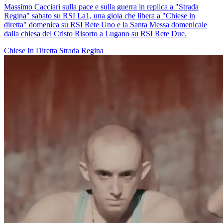
Massimo Cacciari sulla pace e sulla guerra in replica a "Strada
Regina" sabato su RSI La1, una gioia che libera a "Chiese in
diretta" domenica su RSI Rete Uno e la Santa Messa domenicale
dalla chiesa del Cristo Risorto a Lugano su RSI Rete Due.
Chiese In Diretta
Strada Regina