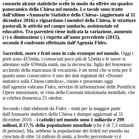
consueto alcune statistiche scelte in modo da offrire un quadro
panoramico della Chiesa nel mondo. Le tavole sono tratte
dall’ultimo «Annuario Statistico della Chiesa» (aggiornato al 31
dicembre 2016) e riguardano i membri della Chiesa, le strutture
pastorali, le attività nel campo sanitario, assistenziale ed
educativo. Tra parentesi viene indicata la variazione, aumento
(+) o diminuzione (-) rispetto all’anno precedente (2015),
secondo il confronto effettuato dall’Agenzia Fides.
Sacerdoti, suore e frati sono in calo ovunque nel mondo.
Oggi i
preti sono 415mila, i consacrati poco più di 52mila e le suore si
attestano sulle 659mila unità, ma la decrescita, figlia del fenomeno
acclarato della mancanza di vocazioni, è un trend che si nota per il
quarto anno consecutivo: è uno dei dati registrati del «Dossier
statistico sulla Chiesa cattolica», curato e presentato oggi
dall’agenzia vaticana
Fides
, servizio di informazione delle Pontificie
Opere missionarie, in vista della Giornata missionaria mondiale, che
si celebra domenica 21 ottobre.
Secondo i dati elaborati da
Fides
– tratti per la maggior parte
dall'Annuario statistico della Chiesa e dunque aggiornati al 31
dicembre 2016 –
i cattolici nel mondo sono 1 miliardo e 299
milioni, il 17,% della popolazione mondiale
(che è di 7,3 miliardi
di persone). Ma, sebbene la popolazione dei fedeli nel mondo sia
cresciuta di oltre 14 milioni di unità, a livello percentuale vi è