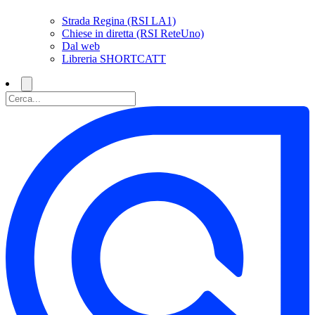
Strada Regina (RSI LA1)
Chiese in diretta (RSI ReteUno)
Dal web
Libreria SHORTCATT