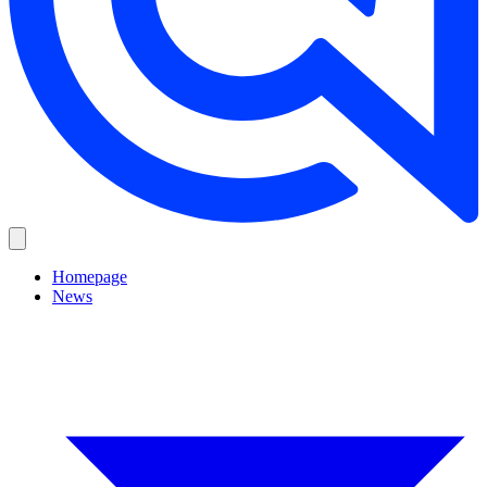
Homepage
News