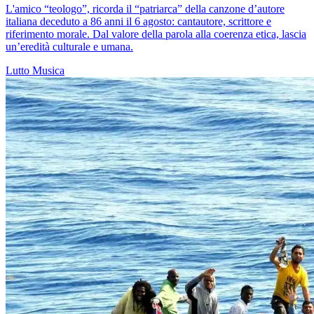
L'amico “teologo”, ricorda il “patriarca” della canzone d’autore
italiana deceduto a 86 anni il 6 agosto: cantautore, scrittore e
riferimento morale. Dal valore della parola alla coerenza etica, lascia
un’eredità culturale e umana.
Lutto
Musica