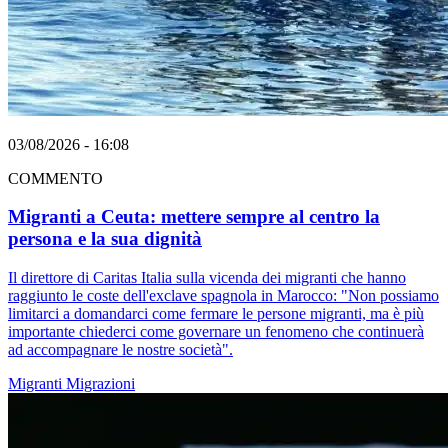
03/08/2026 - 16:08
COMMENTO
Migranti a Ceuta: mettere sempre al centro la
persona e la sua dignità
Il direttore di Caritas Italia sulla vicenda dei migranti che hanno
raggiunto le coste dell'exclave spagnola in Marocco: "Non possiamo
limitarci a domandarci come fermare le persone migranti, ma è più
importante chiederci come governare un fenomeno che continuerà
ad accompagnare le nostre società".
Migranti
Migrazioni