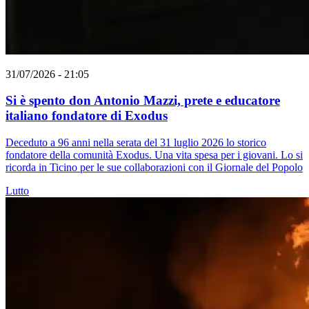
31/07/2026 - 21:05
Si è spento don Antonio Mazzi, prete e educatore
italiano fondatore di Exodus
Deceduto a 96 anni nella serata del 31 luglio 2026 lo storico
fondatore della comunità Exodus. Una vita spesa per i giovani. Lo si
ricorda in Ticino per le sue collaborazioni con il Giornale del Popolo
Lutto