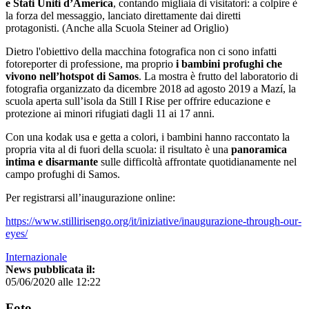
e Stati Uniti d’America
, contando migliaia di visitatori: a colpire è
la forza del messaggio, lanciato direttamente dai diretti
protagonisti. (Anche alla Scuola Steiner ad Origlio)
Dietro l'obiettivo della macchina fotografica non ci sono infatti
fotoreporter di professione, ma proprio
i bambini profughi che
vivono nell’hotspot di Samos
. La mostra è frutto del laboratorio di
fotografia organizzato da dicembre 2018 ad agosto 2019 a Mazí, la
scuola aperta sull’isola da Still I Rise per offrire educazione e
protezione ai minori rifugiati dagli 11 ai 17 anni.
Con una kodak usa e getta a colori, i bambini hanno raccontato la
propria vita al di fuori della scuola: il risultato è una
panoramica
intima e disarmante
sulle difficoltà affrontate quotidianamente nel
campo profughi di Samos.
Per registrarsi all’inaugurazione online:
https://www.stillirisengo.org/it/iniziative/inaugurazione-through-our-
eyes/
Internazionale
News pubblicata il:
05/06/2020 alle 12:22
Foto