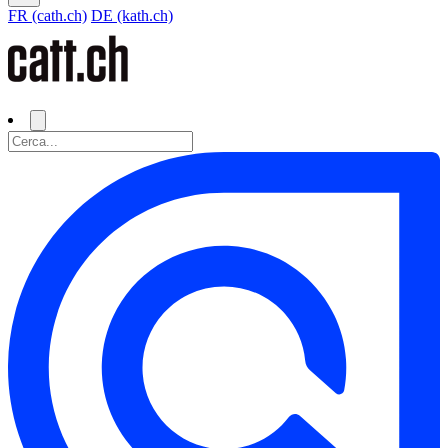
FR (cath.ch)
DE (kath.ch)