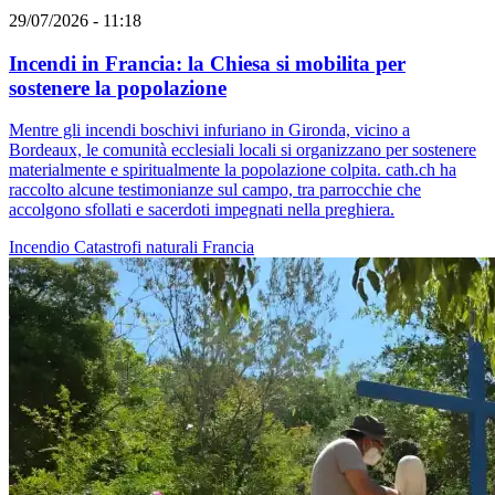
29/07/2026 - 11:18
Incendi in Francia: la Chiesa si mobilita per
sostenere la popolazione
Mentre gli incendi boschivi infuriano in Gironda, vicino a
Bordeaux, le comunità ecclesiali locali si organizzano per sostenere
materialmente e spiritualmente la popolazione colpita. cath.ch ha
raccolto alcune testimonianze sul campo, tra parrocchie che
accolgono sfollati e sacerdoti impegnati nella preghiera.
Incendio
Catastrofi naturali
Francia