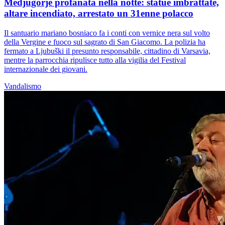
Medjugorje profanata nella notte: statue imbrattate,
altare incendiato, arrestato un 31enne polacco
Il santuario mariano bosniaco fa i conti con vernice nera sul volto
della Vergine e fuoco sul sagrato di San Giacomo. La polizia ha
fermato a Ljubuški il presunto responsabile, cittadino di Varsavia,
mentre la parrocchia ripulisce tutto alla vigilia del Festival
internazionale dei giovani.
Vandalismo