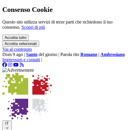
Consenso Cookie
Questo sito utilizza servizi di terze parti che richiedono il tuo
consenso.
Scopri di più
Accetta tutto
Accetta selezionati
Vai al contenuto
Dom 9 ago
|
Santo
del giorno
|
Parola rito
Romano
|
Ambrosiano
Impressum e contatti
|
IT