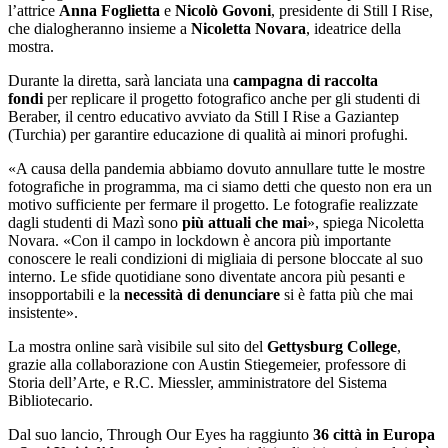
l’attrice
Anna Foglietta
e
Nicolò Govoni
, presidente di Still I Rise,
che dialogheranno insieme a
Nicoletta Novara
, ideatrice della
mostra.
Durante la diretta, sarà lanciata una
campagna di raccolta
fondi
per replicare il progetto fotografico anche per gli studenti di
Beraber, il centro educativo avviato da Still I Rise a Gaziantep
(Turchia) per garantire educazione di qualità ai minori profughi.
«A causa della pandemia abbiamo dovuto annullare tutte le mostre
fotografiche in programma, ma ci siamo detti che questo non era un
motivo sufficiente per fermare il progetto. Le fotografie realizzate
dagli studenti di Mazì sono
più attuali che mai
», spiega Nicoletta
Novara. «Con il campo in lockdown è ancora più importante
conoscere le reali condizioni di migliaia di persone bloccate al suo
interno. Le sfide quotidiane sono diventate ancora più pesanti e
insopportabili e la
necessità di denunciare
si è fatta più che mai
insistente».
La mostra online sarà visibile sul sito del
Gettysburg College
,
grazie alla collaborazione con Austin Stiegemeier, professore di
Storia dell’Arte, e R.C. Miessler, amministratore del Sistema
Bibliotecario.
Dal suo lancio, Through Our Eyes ha raggiunto
36 città in Europa