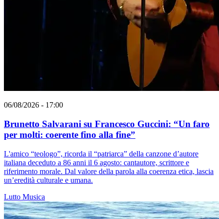
06/08/2026 - 17:00
Brunetto Salvarani su Francesco Guccini: “Un faro
per molti: coerente fino alla fine”
L'amico “teologo”, ricorda il “patriarca” della canzone d’autore
italiana deceduto a 86 anni il 6 agosto: cantautore, scrittore e
riferimento morale. Dal valore della parola alla coerenza etica, lascia
un’eredità culturale e umana.
Lutto
Musica