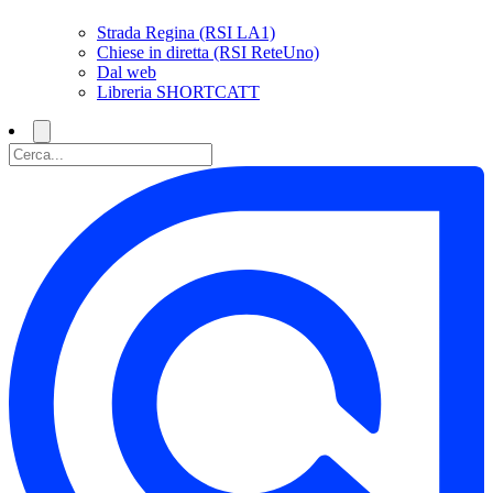
Strada Regina (RSI LA1)
Chiese in diretta (RSI ReteUno)
Dal web
Libreria SHORTCATT