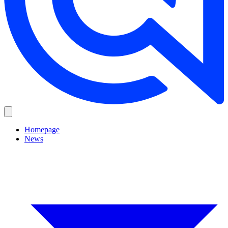
Homepage
News