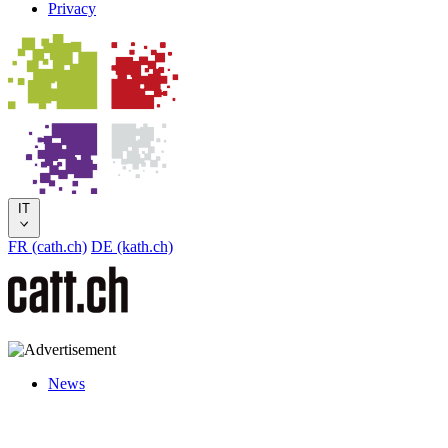
Privacy
IT
FR (cath.ch)
DE (kath.ch)
News