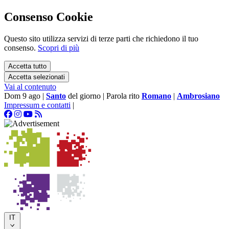
Consenso Cookie
Questo sito utilizza servizi di terze parti che richiedono il tuo
consenso.
Scopri di più
Accetta tutto
Accetta selezionati
Vai al contenuto
Dom 9 ago
|
Santo
del giorno
|
Parola rito
Romano
|
Ambrosiano
Impressum e contatti
|
IT