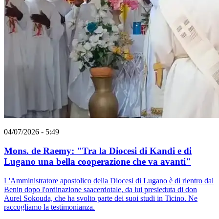
04/07/2026 - 5:49
Mons. de Raemy: "Tra la Diocesi di Kandi e di
Lugano una bella cooperazione che va avanti"
L'Amministratore apostolico della Diocesi di Lugano è di rientro dal
Benin dopo l'ordinazione saacerdotale, da lui presieduta di don
Aurel Sokouda, che ha svolto parte dei suoi studi in Ticino. Ne
raccogliamo la testimonianza.