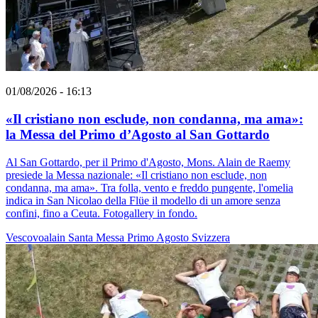
01/08/2026 - 16:13
«Il cristiano non esclude, non condanna, ma ama»:
la Messa del Primo d’Agosto al San Gottardo
Al San Gottardo, per il Primo d'Agosto, Mons. Alain de Raemy
presiede la Messa nazionale: «Il cristiano non esclude, non
condanna, ma ama». Tra folla, vento e freddo pungente, l'omelia
indica in San Nicolao della Flüe il modello di un amore senza
confini, fino a Ceuta. Fotogallery in fondo.
Vescovoalain
Santa Messa
Primo Agosto
Svizzera