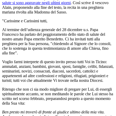
salute si sono aggravate negli ultimi giorni
. Così scrive il vescovo
Alain, proponendo alla fine del testo, la recita in una preghiera
mariana rivolta alla Madonna del Sasso.
"Carissime e Carissimi tutti,
Al termine dell’udienza generale del 28 dicembre u.s. Papa
Francesco ha parlato del peggioramento dello stato di salute del
nostro amato Papa emerito Benedetto. Ci ha invitati tutti alla
preghiera per la Sua persona, "chiedendo al Signore che lo consoli,
che lo sostenga in questa testimonianza di amore alla Chiesa, fino
alla fine”.
Voglio farmi interprete di questo invito presso tutti Voi in Ticino:
ammalati, anziani, bambini, giovani, sposi, famiglie, celibi, fidanzati,
seminaristi, novizi, consacrati, diaconi, sacerdoti, cattolici e
appartenenti ad altre confessioni e religioni, rifugiati, prigionieri e
turisti; tutti voi che attualmente Vi trovate nella nostra Diocesi.
Ritengo che non ci sia modo migliore di pregare per Lui, di essergli
spiritualmente accanto, se non meditando le parole che Lui stesso ha
scritto nel scorso febbraio, preparandosi proprio a questo momento
della Sua vita:
Ben presto mi troverò di fronte al giudice ultimo della mia vita.