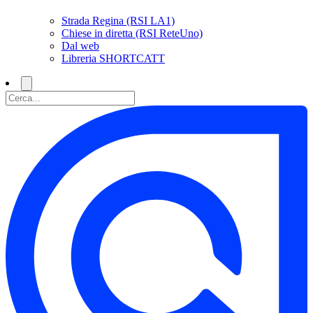
Strada Regina (RSI LA1)
Chiese in diretta (RSI ReteUno)
Dal web
Libreria SHORTCATT