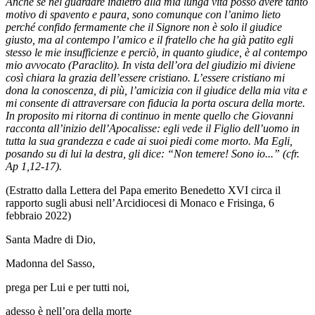
Anche se nel guardare indietro alla mia lunga vita posso avere tanto
motivo di spavento e paura, sono comunque con l’animo lieto
perché confido fermamente che il Signore non è solo il giudice
giusto, ma al contempo l’amico e il fratello che ha già patito egli
stesso le mie insufficienze e perciò, in quanto giudice, è al contempo
mio avvocato (Paraclito). In vista dell’ora del giudizio mi diviene
così chiara la grazia dell’essere cristiano. L’essere cristiano mi
dona la conoscenza, di più, l’amicizia con il giudice della mia vita e
mi consente di attraversare con fiducia la porta oscura della morte.
In proposito mi ritorna di continuo in mente quello che Giovanni
racconta all’inizio dell’Apocalisse: egli vede il Figlio dell’uomo in
tutta la sua grandezza e cade ai suoi piedi come morto. Ma Egli,
posando su di lui la destra, gli dice: “Non temere! Sono io...” (cfr.
Ap 1,12-17).
(Estratto dalla Lettera del Papa emerito Benedetto XVI circa il
rapporto sugli abusi nell’Arcidiocesi di Monaco e Frisinga, 6
febbraio 2022)
Santa Madre di Dio,
Madonna del Sasso,
prega per Lui e per tutti noi,
adesso è nell’ora della morte