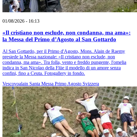
01/08/2026 - 16:13
«Il cristiano non esclude, non condanna, ma ama»:
la Messa del Primo d’Agosto al San Gottardo
Al San Gottardo, per il Primo d'Agosto, Mons. Alain de Raemy
presiede la Messa nazionale: «Il cristiano non esclude, non
condanna, ma ama». Tra folla, vento e freddo pungente, l'omelia
indica in San Nicolao della Flüe il modello di un amore senza
confini, fino a Ceuta. Fotogallery in fondo.
Vescovoalain
Santa Messa
Primo Agosto
Svizzera