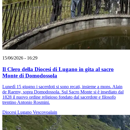
15/06/2026 - 16:29
Il Clero della Diocesi di Lugano in gita al sacro
Monte di Domodossola
Lunedì 15 giugno i sacerdoti si sono recati, insieme a mons. Alain
de Raemy, sopra Domodossola. Sul Sacro Monte si è insediato dal
1828 il nuovo ordine religioso fondato dal sacerdote e filosofo
trentino Antonio Rosmini.
Diocesi Lugano
Vescovoalain