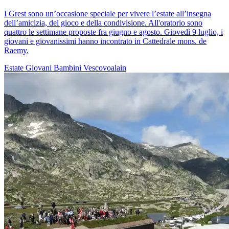
I Grest sono un’occasione speciale per vivere l’estate all’insegna
dell’amicizia, del gioco e della condivisione. All'oratorio sono
quattro le settimane proposte fra giugno e agosto. Giovedì 9 luglio, i
giovani e giovanissimi hanno incontrato in Cattedrale mons. de
Raemy.
Estate
Giovani
Bambini
Vescovoalain