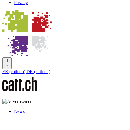
Privacy
IT
FR (cath.ch)
DE (kath.ch)
News