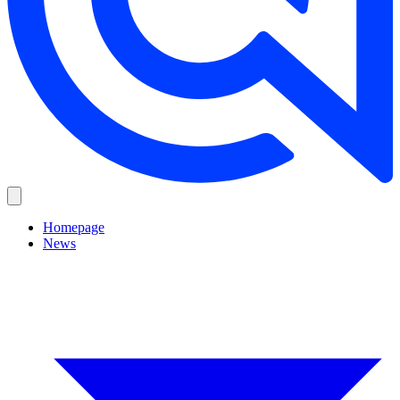
Homepage
News