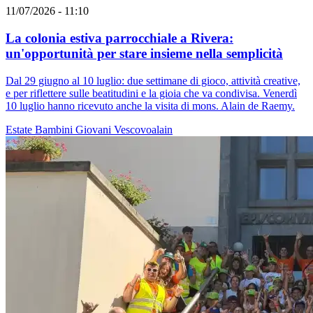
11/07/2026 - 11:10
La colonia estiva parrocchiale a Rivera:
un'opportunità per stare insieme nella semplicità
Dal 29 giugno al 10 luglio: due settimane di gioco, attività creative,
e per riflettere sulle beatitudini e la gioia che va condivisa. Venerdì
10 luglio hanno ricevuto anche la visita di mons. Alain de Raemy.
Estate
Bambini
Giovani
Vescovoalain