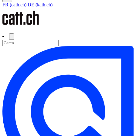
FR (cath.ch)
DE (kath.ch)