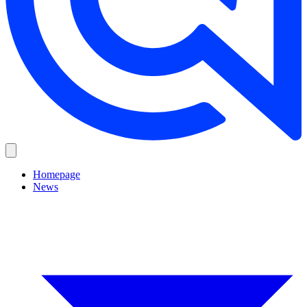
Homepage
News