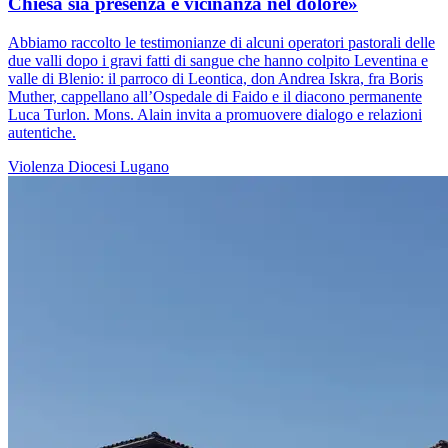
Chiesa sia presenza e vicinanza nel dolore»
Abbiamo raccolto le testimonianze di alcuni operatori pastorali delle
due valli dopo i gravi fatti di sangue che hanno colpito Leventina e
valle di Blenio: il parroco di Leontica, don Andrea Iskra, fra Boris
Muther, cappellano all’Ospedale di Faido e il diacono permanente
Luca Turlon. Mons. Alain invita a promuovere dialogo e relazioni
autentiche.
Violenza
Diocesi Lugano