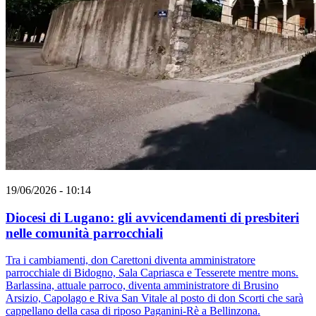
19/06/2026 - 10:14
Diocesi di Lugano: gli avvicendamenti di presbiteri
nelle comunità parrocchiali
Tra i cambiamenti, don Carettoni diventa amministratore
parrocchiale di Bidogno, Sala Capriasca e Tesserete mentre mons.
Barlassina, attuale parroco, diventa amministratore di Brusino
Arsizio, Capolago e Riva San Vitale al posto di don Scorti che sarà
cappellano della casa di riposo Paganini-Rè a Bellinzona.