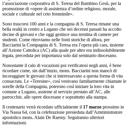
l’associazione corporativa di S. Teresa del Bambino Gesù, per la
promozione di «opere di assistenza d’ordine religioso, morale,
sociale e culturale nel ceto femminile».
Sono trascorsi 100 anni e la compagnia di S. Teresa rimane una
bella realtà in centro a Lugano che nei decenni passati ha accolto
decine di giovani e che oggi gestisce una trentina di camere per
studenti. Come ritroviamo nelle fonti storiche di allora, per
Bacciarini la Compagnia di S. Teresa era l’opera più cara, insieme
all’Azione Cattolica (AC) alla quale per altro era indissolubilmente
legata, preceduta per importanza solo dal seminario diocesano.
Nonostante il calo di vocazioni poi verificatosi negli anni, è bene
ricordare come, sin dall’inizio, mons. Bacciarini non mancò di
incoraggiare le giovani che si interessavano a questa forma di vita
consacrata. Le «Teresine», così venivano familiarmente chiamate le
sorelle della Compagnia, poterono così iniziare la loro vita in
comune a Lugano, assieme al servizio prestato all’AC, alle
parrocchie, alle opere diocesane e soprattutto alla stampa.
Il centenario verrà ricordato ufficialmente il
17 marzo
prossimo in
Via Nassa 64, con la celebrazione presieduta dall’Amministratore
apostolico mons. Alain De Raemy. Seguiranno ulteriori
informazioni.