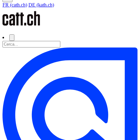
FR (cath.ch)
DE (kath.ch)