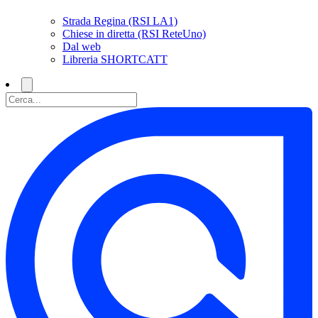
Strada Regina (RSI LA1)
Chiese in diretta (RSI ReteUno)
Dal web
Libreria SHORTCATT