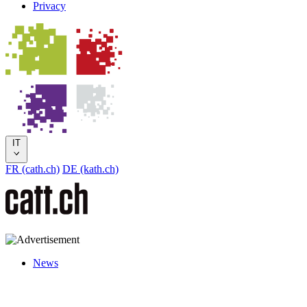
Privacy
IT
FR (cath.ch)
DE (kath.ch)
News