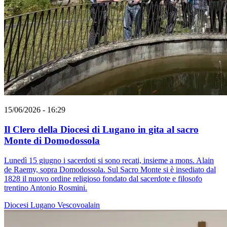
15/06/2026 - 16:29
Il Clero della Diocesi di Lugano in gita al sacro
Monte di Domodossola
Lunedì 15 giugno i sacerdoti si sono recati, insieme a mons. Alain
de Raemy, sopra Domodossola. Sul Sacro Monte si è insediato dal
1828 il nuovo ordine religioso fondato dal sacerdote e filosofo
trentino Antonio Rosmini.
Diocesi Lugano
Vescovoalain