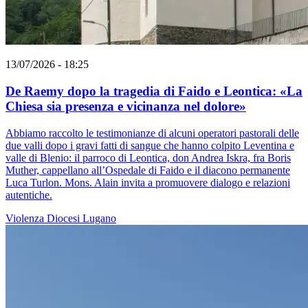
13/07/2026 - 18:25
De Raemy dopo la tragedia di Faido e Leontica: «La
Chiesa sia presenza e vicinanza nel dolore»
Abbiamo raccolto le testimonianze di alcuni operatori pastorali delle
due valli dopo i gravi fatti di sangue che hanno colpito Leventina e
valle di Blenio: il parroco di Leontica, don Andrea Iskra, fra Boris
Muther, cappellano all’Ospedale di Faido e il diacono permanente
Luca Turlon. Mons. Alain invita a promuovere dialogo e relazioni
autentiche.
Violenza
Diocesi Lugano