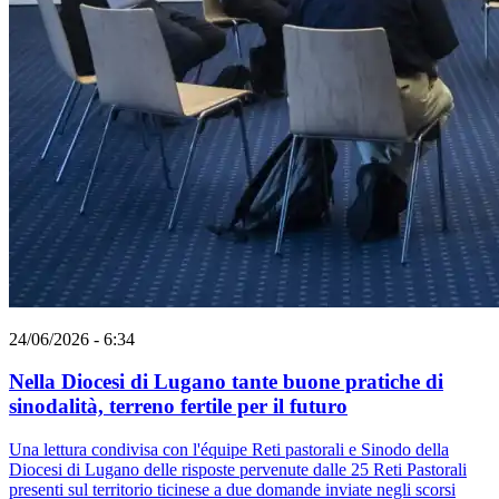
24/06/2026 - 6:34
Nella Diocesi di Lugano tante buone pratiche di
sinodalità, terreno fertile per il futuro
Una lettura condivisa con l'équipe Reti pastorali e Sinodo della
Diocesi di Lugano delle risposte pervenute dalle 25 Reti Pastorali
presenti sul territorio ticinese a due domande inviate negli scorsi